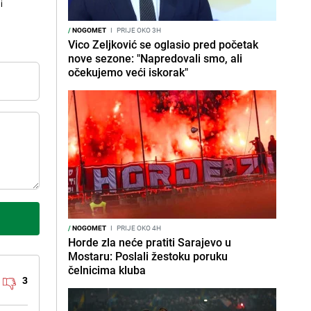
i
/
NOGOMET
I
PRIJE OKO 3H
Vico Zeljković se oglasio pred početak
nove sezone: "Napredovali smo, ali
očekujemo veći iskorak"
/
NOGOMET
I
PRIJE OKO 4H
Horde zla neće pratiti Sarajevo u
Mostaru: Poslali žestoku poruku
čelnicima kluba
3