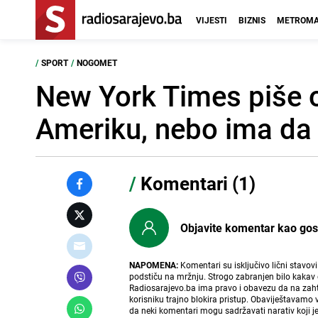
VIJESTI
BIZNIS
METROMA
/
SPORT
/
NOGOMET
New York Times piše o 
Ameriku, nebo ima da 
/
Komentari (1)
Objavite komentar kao gost i
NAPOMENA:
Komentari su isključivo lični stavov
podstiču na mržnju. Strogo zabranjen bilo kakav 
Radiosarajevo.ba ima pravo i obavezu da na zahtj
korisniku trajno blokira pristup. Obaviještavamo 
da neki komentari mogu sadržavati narativ koji j