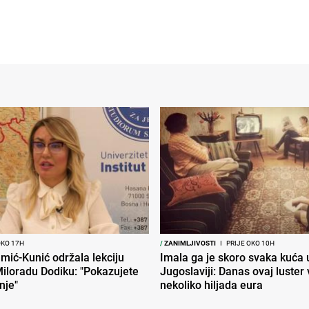
OKO 17H
/
ZANIMLJIVOSTI
I
PRIJE OKO 10H
mić-Kunić održala lekciju
Imala ga je skoro svaka kuća 
iloradu Dodiku: "Pokazujete
Jugoslaviji: Danas ovaj luster v
nje"
nekoliko hiljada eura