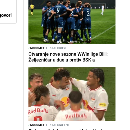
ovori
/
NOGOMET
I
PRIJE OKO 9H
Otvaranje nove sezone WWin lige BiH:
Željezničar u duelu protiv BSK-a
/
NOGOMET
I
PRIJE OKO 17H