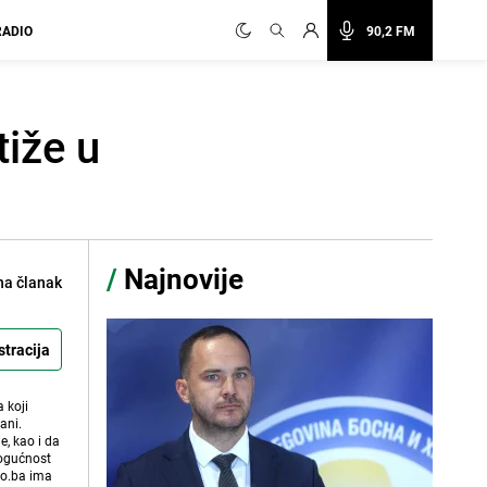
RADIO
90,2 FM
tiže u
/
Najnovije
na članak
stracija
 koji
ani.
e, kao i da
mogućnost
vo.ba ima