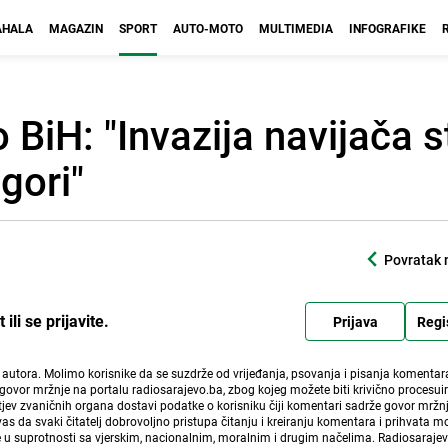
HALA
MAGAZIN
SPORT
AUTO-MOTO
MULTIMEDIA
INFOGRAFIKE
BiH: "Invazija navijača s
gori"
Povratak 
li se prijavite.
Prijava
Regi
i autora. Molimo korisnike da se suzdrže od vrijeđanja, psovanja i pisanja komentara
govor mržnje na portalu radiosarajevo.ba, zbog kojeg možete biti krivično procesuir
ev zvaničnih organa dostavi podatke o korisniku čiji komentari sadrže govor mržnj
vas da svaki čitatelj dobrovoljno pristupa čitanju i kreiranju komentara i prihvata 
e u suprotnosti sa vjerskim, nacionalnim, moralnim i drugim načelima. Radiosaraje