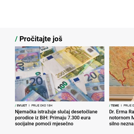
/
Pročitajte još
/
SVIJET
I
PRIJE OKO 18H
/
TEME
I
PRIJE 
Njemačka istražuje slučaj desetočlane
Dr. Erma Ra
porodice iz BiH: Primaju 7.300 eura
notornom M
socijalne pomoći mjesečno
silno nezna