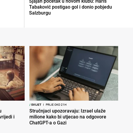
Sjajan početak u novom klubu: Haris
Tabaković postigao gol i donio pobjedu
Salzburgu
/
SVIJET
I
PRIJE OKO 21H
u
Stručnjaci upozoravaju: Izrael ulaže
rijedi i
milione kako bi utjecao na odgovore
ChatGPT-a o Gazi