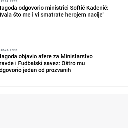
.12.24. 12:23
agoda odgovorio ministrici Softić Kadenić:
Hvala što me i vi smatrate herojem nacije'
.12.24. 17:44
agoda objavio afere za Ministarstvo
ravde i Fudbalski savez: Oštro mu
dgovorio jedan od prozvanih