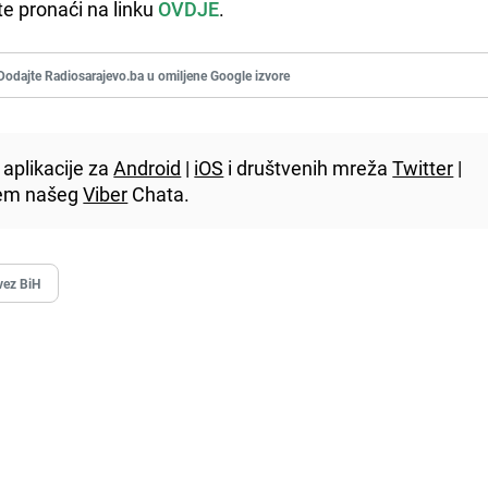
te pronaći na linku
OVDJE
.
Dodajte Radiosarajevo.ba u omiljene Google izvore
aplikacije za
Android
|
iOS
i društvenih mreža
Twitter
|
utem našeg
Viber
Chata.
vez BiH