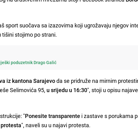
aš sport suočava sa izazovima koji ugrožavaju njegov inte
tišini stojimo po strani.
ješki poduzetnik Drago Galić
ova iz kantona Sarajevo
da se pridruže na mirnim protest
eše Selimovića 95,
u srijedu u 16:30
", stoji u opisu najav
trukcije: "
Ponesite transparente
i zastave s porukama p
 protesta
", naveli su u najavi protesta.