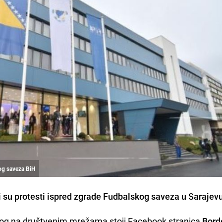
kog saveza BiH
i su protesti ispred zgrade Fudbalskog saveza u Sarajev
enog na društvenim mrežama stoji Facebook stranica
Bord