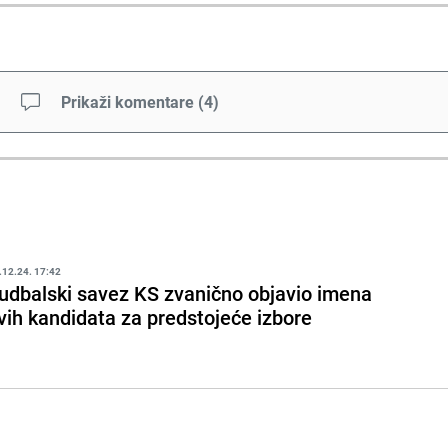
Prikaži komentare
(
4
)
.12.24. 17:42
udbalski savez KS zvanično objavio imena
vih kandidata za predstojeće izbore