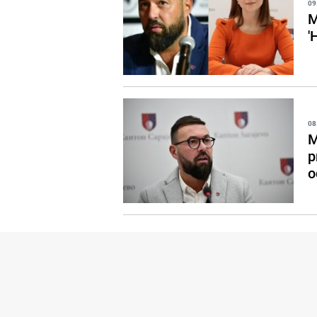
09
M
'
08
M
p
o