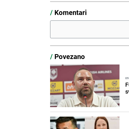
/
Komentari
/
Povezano
09
F
s