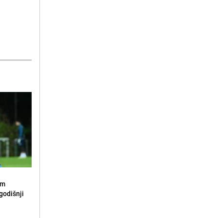
om
godišnji