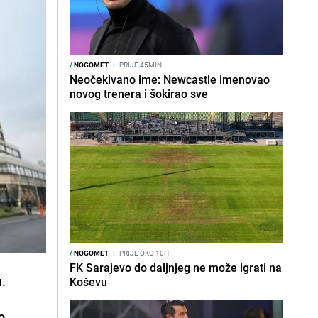
/
NOGOMET
I
PRIJE 45MIN
Neočekivano ime: Newcastle imenovao
novog trenera i šokirao sve
/
NOGOMET
I
PRIJE OKO 10H
FK Sarajevo do daljnjeg ne može igrati na
u.
Koševu
o