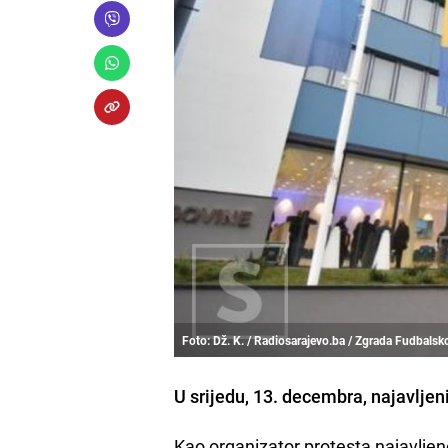
Foto: Dž. K. / Radiosarajevo.ba / Zgrada Fudbals
U srijedu, 13. decembra, najavljen
Kao organizator protesta najavlj