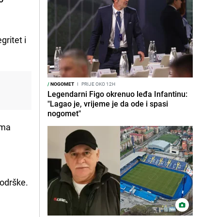
gritet i
/
NOGOMET
I
PRIJE OKO 12H
Legendarni Figo okrenuo leđa Infantinu:
"Lagao je, vrijeme je da ode i spasi
nogomet"
ima
e
odrške.