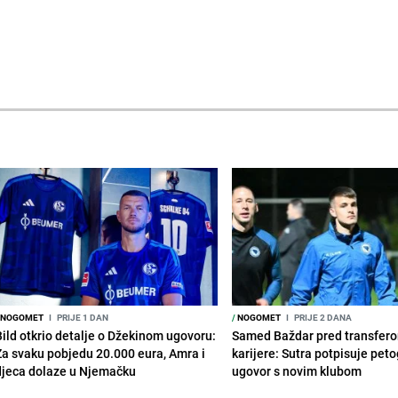
NOGOMET
I
PRIJE 1 DAN
/
NOGOMET
I
PRIJE 2 DANA
Bild otkrio detalje o Džekinom ugovoru:
Samed Baždar pred transfer
Za svaku pobjedu 20.000 eura, Amra i
karijere: Sutra potpisuje peto
djeca dolaze u Njemačku
ugovor s novim klubom