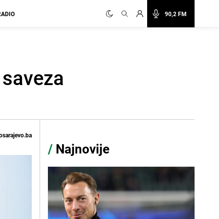
RADIO
90,2 FM
g saveza
osarajevo.ba
/
Najnovije