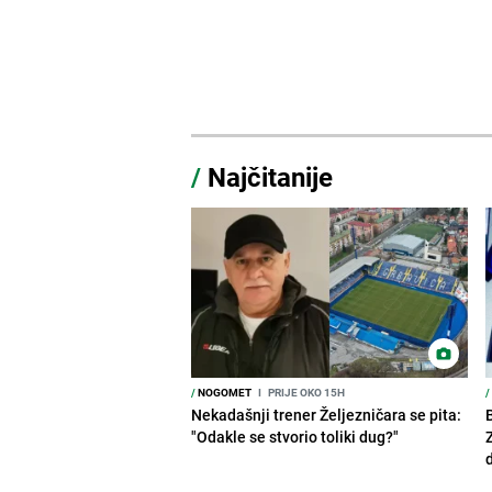
/
Najčitanije
/
NOGOMET
I
PRIJE OKO 15H
/
Nekadašnji trener Željezničara se pita:
"Odakle se stvorio toliki dug?"