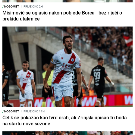
/
NOGOMET
I
PRIJE OKO 2H
Misimović se oglasio nakon pobjede Borca - bez riječi o
prekidu utakmice
/
NOGOMET
I
PRIJE OKO 11H
Čelik se pokazao kao tvrd orah, ali Zrinjski upisao tri boda
na startu nove sezone