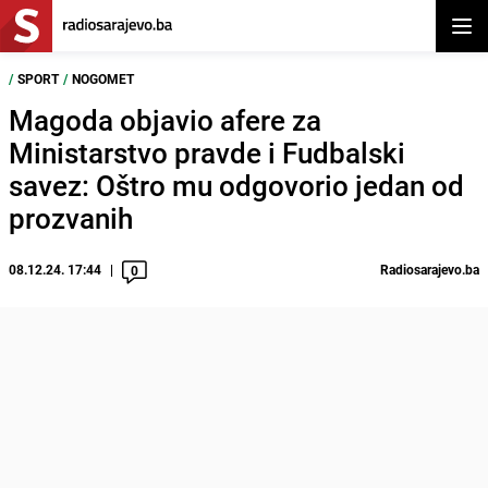
Otvor
/
SPORT
/
NOGOMET
Magoda objavio afere za
Ministarstvo pravde i Fudbalski
savez: Oštro mu odgovorio jedan od
prozvanih
08.12.24. 17:44
Radiosarajevo.ba
0