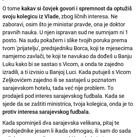
O tome
kakav si čovjek govori i spremnost da optužiš
svoju kolegicu iz Vlade
, zbog ličnih interesa. Ne
zaboravi, osim što je ministar pravde, ona je doktor
pravnih nauka. U njen ispravan sud ne sumnjam ni 1
posto. Na sudu pokažem i slike tvojih poruka prema
tvom 'prijatelju', predsjedniku Borca, koji te mjesecima
namjerno zavlači, te koji te navukao da dođeš u Banju
Luku kako bi se sastao s Vicom, a onda te zajedno
izradili, a ti izvisio u Banjoj Luci. Kada putuješ s Vicom
Zeljkovićem zajedno ili se sastaješ u poznatom
sarajevskom hotelu, tada već nije problem. To
prodaješ pod interes sarajevskog fudbala. Kada se
sjede da se zaštiti ministrica, tvoja kolegica, onda je to
protiv interesa sarajevskog fudbala.
Kada spominješ dva sarajevska velikana, pitaj te
predsjednike jesam li ikada odmogao, ili sam do sada