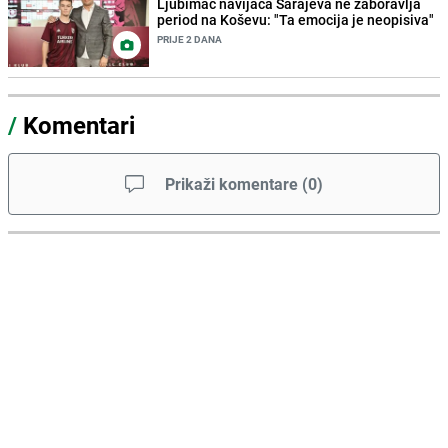
Ljubimac navijača Sarajeva ne zaboravlja
period na Koševu: "Ta emocija je neopisiva"
PRIJE 2 DANA
/
Komentari
Prikaži komentare
(
0
)