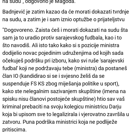
na sudu", odgovorio je Magoda.
Badnjević je zatim kazao da će morati dokazati tvrdnje
na sudu, a zatim je i sam iznio optužbe o prijateljstvu
"Dogovoreno. Zaista ćeš i morati dokazati na sudu šta
sam ja to uradio protiv sarajevskog fudbala, kao i to
što navodiš. Ali isto tako kako si s pozicije ministra
dodijelio novac pojedinim udruženjima od kojih sada
očekuješ podršku pri izboru, kako svi ruše 'sarajevski
fudbal' koji ne podržavaju tebe (ministra) da postaneš
član IO (kandidirao si se i svjesno želiš da se
suspenduje FS KS zbog miješanja politike u sport),
kako ste nelegalnim sazivanjem skupštine (imena na
spisku nisu članovi postojeće skupštine) htio sav vaš
kriminal prebaciti na svoju kolegicu ministricu Darju
koja bi upisom sve to legalizirala i vjerovatno završila u
zatvoru. Puna podrška ministrici koja ne podliježe
pritiscima.