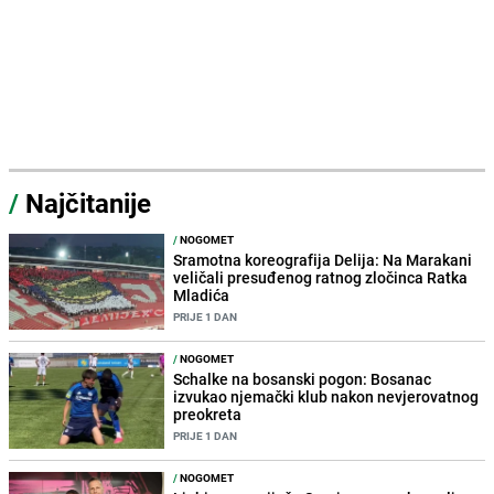
/
Najčitanije
/
NOGOMET
Sramotna koreografija Delija: Na Marakani
veličali presuđenog ratnog zločinca Ratka
Mladića
PRIJE 1 DAN
/
NOGOMET
Schalke na bosanski pogon: Bosanac
izvukao njemački klub nakon nevjerovatnog
preokreta
PRIJE 1 DAN
/
NOGOMET