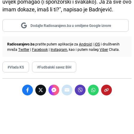
uvijek pomagao (i sponzorski i svakako). Ja za sve ovo
imam dokaze, imaš li ti?", napisao je Badnjević.
Dodajte Radiosarajevo.ba u omiljene Google izvore
Radiosarajevo.ba
pratite putem aplikacije za
Android
|
iOS
i društvenih
mreža
Twitter
|
Facebook
|
Instagram
, kao i putem našeg
Viber
Chata.
#Vlada KS
#Fudbalski savez BiH