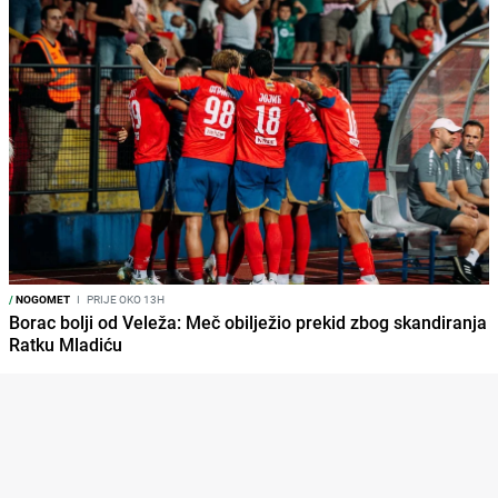
/
NOGOMET
I
PRIJE OKO 13H
Borac bolji od Veleža: Meč obilježio prekid zbog skandiranja
Ratku Mladiću