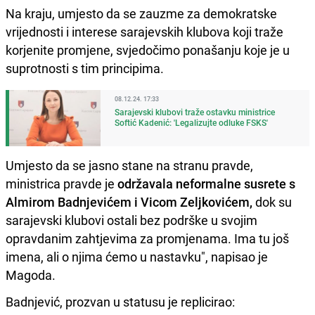
Na kraju, umjesto da se zauzme za demokratske
vrijednosti i interese sarajevskih klubova koji traže
korjenite promjene, svjedočimo ponašanju koje je u
suprotnosti s tim principima.
08.12.24. 17:33
Sarajevski klubovi traže ostavku ministrice
Softić Kadenić: 'Legalizujte odluke FSKS'
Umjesto da se jasno stane na stranu pravde,
ministrica pravde je
održavala neformalne susrete s
Almirom Badnjevićem i Vicom Zeljkovićem,
dok su
sarajevski klubovi ostali bez podrške u svojim
opravdanim zahtjevima za promjenama. Ima tu još
imena, ali o njima ćemo u nastavku", napisao je
Magoda.
Badnjević, prozvan u statusu je replicirao: