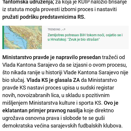
'
fantomska udruženja,'
za koja je KUIP naložio brisanje
iz statuta mogla provesti izborni proces i nastaviti
pružati podršku predstavnicima RS.
TRENDING
Zemljotres potresao BiH tokom noći, osjetio se i
u Hrvatskoj: "Zvuk je bio strašan"
Ministarstvo pravde je napravilo presedan
tražeći od
Vlada Kantona Sarajevo da se izjasni o ovom procesu,
što nikada ranije u historiji Vlade Kantona Sarajevo nije
bio slučaj.
Vlada KS je glasala ZA
da Ministarstvo
pravde KS nastavi proces upisa u sudski registar
novih, novoizabranih lica, u skladu s pozitivnim
mišljenjem Ministarstva kulture i sporta KS.
Ovo je
eklatantan primjer pravnog nasilja
koje direktno
ugrožava osnovna prava i slobode te se guši
demokratska većina sarajevskih fudbalskih klubova.