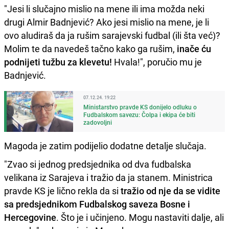
"Jesi li slučajno mislio na mene ili ima možda neki
drugi Almir Badnjević? Ako jesi mislio na mene, je li
ovo aludiraš da ja rušim sarajevski fudbal (ili šta već)?
Molim te da navedeš tačno kako ga rušim,
inače ću
podnijeti tužbu za klevetu!
Hvala!", poručio mu je
Badnjević.
07.12.24. 19:22
Ministarstvo pravde KS donijelo odluku o
Fudbalskom savezu: Čolpa i ekipa će biti
zadovoljni
Magoda je zatim podijelio dodatne detalje slučaja.
"Zvao si jednog predsjednika od dva fudbalska
velikana iz Sarajeva i tražio da ja stanem. Ministrica
pravde KS je lično rekla da si
tražio od nje da se vidite
sa predsjednikom Fudbalskog saveza Bosne i
Hercegovine
. Što je i učinjeno. Mogu nastaviti dalje, ali