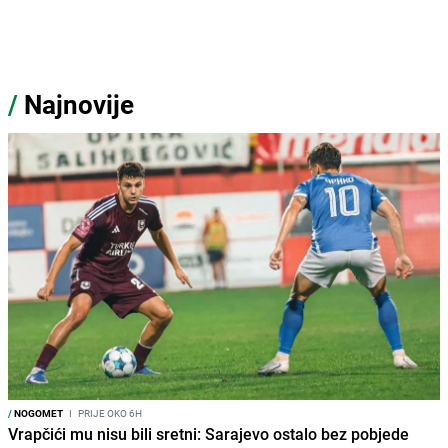
/
Najnovije
/
NOGOMET
I
PRIJE OKO 6H
Vrapčići mu nisu bili sretni: Sarajevo ostalo bez pobjede