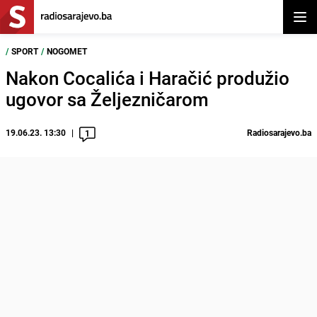
Otvor
/
SPORT
/
NOGOMET
Nakon Cocalića i Haračić produžio
ugovor sa Željezničarom
19.06.23. 13:30
Radiosarajevo.ba
1