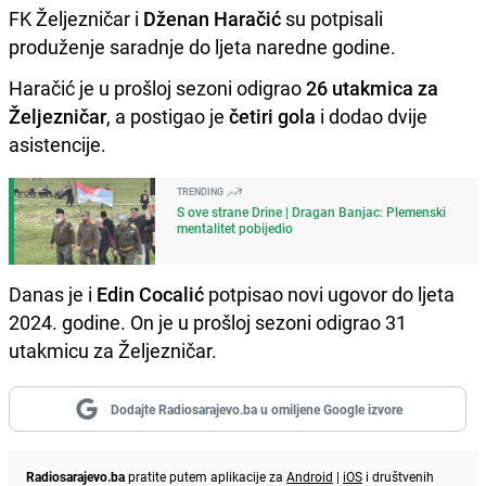
FK Željezničar i
Dženan Haračić
su potpisali
produženje saradnje do ljeta naredne godine.
Haračić je u prošloj sezoni odigrao
26 utakmica za
Željezničar
, a postigao je
četiri gola
i dodao dvije
asistencije.
TRENDING
S ove strane Drine | Dragan Banjac: Plemenski
mentalitet pobijedio
Danas je i
Edin Cocalić
potpisao novi ugovor do ljeta
2024. godine. On je u prošloj sezoni odigrao 31
utakmicu za Željezničar.
Dodajte Radiosarajevo.ba u omiljene Google izvore
Radiosarajevo.ba
pratite putem aplikacije za
Android
|
iOS
i društvenih