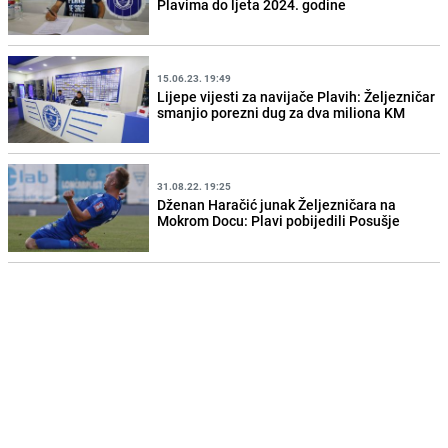
Plavima do ljeta 2024. godine
15.06.23. 19:49
Lijepe vijesti za navijače Plavih: Željezničar
smanjio porezni dug za dva miliona KM
31.08.22. 19:25
Dženan Haračić junak Željezničara na
Mokrom Docu: Plavi pobijedili Posušje