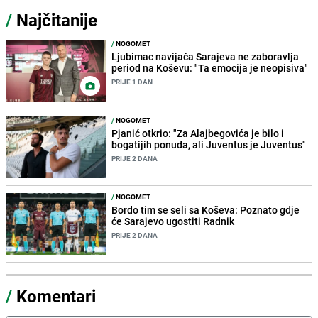
/
Najčitanije
/
NOGOMET
Ljubimac navijača Sarajeva ne zaboravlja
period na Koševu: "Ta emocija je neopisiva"
PRIJE 1 DAN
/
NOGOMET
Pjanić otkrio: "Za Alajbegovića je bilo i
bogatijih ponuda, ali Juventus je Juventus"
PRIJE 2 DANA
/
NOGOMET
Bordo tim se seli sa Koševa: Poznato gdje
će Sarajevo ugostiti Radnik
PRIJE 2 DANA
/
Komentari