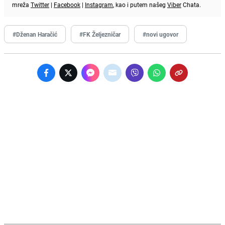
mreža
Twitter
|
Facebook
|
Instagram
, kao i putem našeg
Viber
Chata.
#Dženan Haračić
#FK Željezničar
#novi ugovor