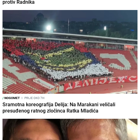
protiv Radnika
/
NOGOMET
I
PRIJE OKO 7H
Sramotna koreografija Delija: Na Marakani veličali
presuđenog ratnog zločinca Ratka Mladića