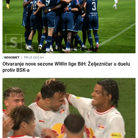
/
NOGOMET
I
PRIJE OKO 4H
Otvaranje nove sezone WWin lige BiH: Željezničar u duelu
protiv BSK-a