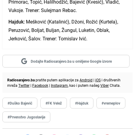
Primorac, Topić, Halilhodžić, Bajević (Kvesić), Vladić,
Vukoje. Trener: Sulejman Rebac.
Hajduk:
Mešković (Katalinić), Džoni, Rožić (Kurtela),
Peruzović, Boljat, Buljan, Žungul, Luketin, Oblak,
Jerković, Šalov. Trener: Tomislav Ivić.
Dodajte Radiosarajevo.ba u omiljene Google izvore
Radiosarajevo.ba
pratite putem aplikacije za
Android
|
iOS
i društvenih
mreža
Twitter
|
Facebook
|
Instagram
, kao i putem našeg
Viber
Chata.
#Duško Bajević
#FK Velež
#Hajduk
#vremeplov
#Prvenstvo Jugoslavije