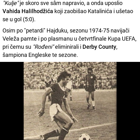
"Kulje"
je skoro sve sâm napravio, a onda uposlio
Vahida Halilhodžića
koji zaobišao Katalinića i ušetao
se u gol (5:0).
Osim po "petardi" Hajduku, sezonu 1974-75 navijači
Veleža pamte i po plasmanu u četvrtfinale Kupa UEFA,
pri čemu su
"Rođeni"
eliminirali i
Derby County
,
šampiona Engleske te sezone.