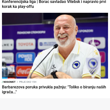
Konferencijska liga | Borac savladao Vitebsk i napravio prvi
korak ka play-offu
/
NOGOMET
I
PRIJE OKO 15H
Barbarezova poruka privukla pažnju: "Toliko o biranju naših
igrača..."