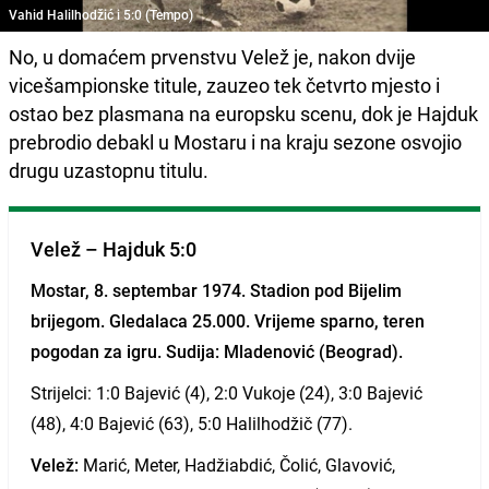
Vahid Halilhodžić i 5:0 (Tempo)
No, u domaćem prvenstvu Velež je, nakon dvije
vicešampionske titule, zauzeo tek četvrto mjesto i
ostao bez plasmana na europsku scenu, dok je Hajduk
prebrodio debakl u Mostaru i na kraju sezone osvojio
drugu uzastopnu titulu.
Velež – Hajduk 5:0
Mostar, 8. septembar 1974. Stadion pod Bijelim
brijegom. Gledalaca 25.000. Vrijeme sparno, teren
pogodan za igru. Sudija: Mladenović (Beograd).
Strijelci: 1:0 Bajević (4), 2:0 Vukoje (24), 3:0 Bajević
(48), 4:0 Bajević (63), 5:0 Halilhodžič (77).
Velež:
Marić, Meter, Hadžiabdić, Čolić, Glavović,