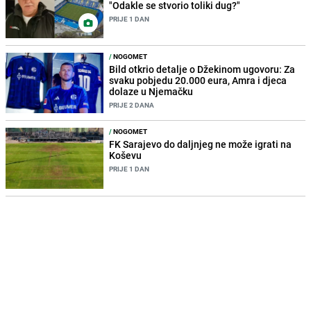
"Odakle se stvorio toliki dug?"
PRIJE 1 DAN
/
NOGOMET
Bild otkrio detalje o Džekinom ugovoru: Za
svaku pobjedu 20.000 eura, Amra i djeca
dolaze u Njemačku
PRIJE 2 DANA
/
NOGOMET
FK Sarajevo do daljnjeg ne može igrati na
Koševu
PRIJE 1 DAN