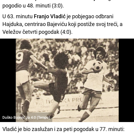
pogodio u 48. minuti (3:0).
U 63. minutu
Franjo Vladić
je pobjegao odbrani
Hajduka, centrirao Bajeviću koji postiže svoj treći, a
Veležov četvrti pogodak (4:0).
Duško Bajević za 4:0 (Tempo)
Vladić je bio zaslužan i za peti pogodak u 77. minuti: