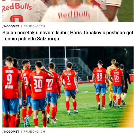
/
NOGOMET
I
PRIJE OKO 12H
Sjajan početak u novom klubu: Haris Tabaković postigao gol
i donio pobjedu Salzburgu
/
NOGOMET
I
PRIJE OKO 13H