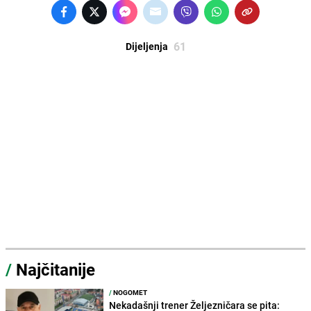
61
Dijeljenja
/
Najčitanije
/
NOGOMET
Nekadašnji trener Željezničara se pita: