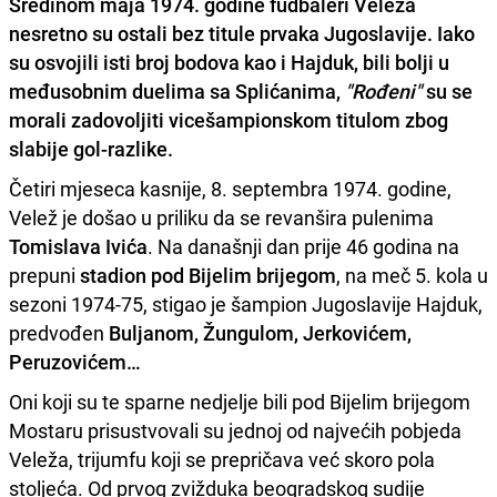
Sredinom maja 1974. godine fudbaleri
Veleža
nesretno su ostali bez titule prvaka Jugoslavije. Iako
su osvojili isti broj bodova kao i
Hajdu
k, bili bolji u
međusobnim duelima sa Splićanima,
"Rođeni"
su se
morali zadovoljiti vicešampionskom titulom zbog
slabije gol-razlike.
Četiri mjeseca kasnije, 8. septembra 1974. godine,
Velež je došao u priliku da se revanšira pulenima
Tomislava Ivića
. Na današnji dan prije 46 godina na
prepuni
stadion pod Bijelim brijegom
, na meč 5. kola u
sezoni 1974-75, stigao je šampion Jugoslavije Hajduk,
predvođen
Buljanom, Žungulom, Jerkovićem,
Peruzovićem…
Oni koji su te sparne nedjelje bili pod Bijelim brijegom
Mostaru prisustvovali su jednoj od najvećih pobjeda
Veleža, trijumfu koji se prepričava već skoro pola
stoljeća. Od prvog zvižduka beogradskog sudije