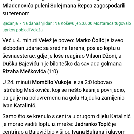
Mladenovića
puleni
Sulejmana Repca
zagospodarili
su terenom.
Sjećanja /
Na današnji dan: Na Koševu je 20.000 Mostaraca tugovalo
uprkos pobjedi Veleža
Već u 4. minuti Velež je poveo:
Marko Čolić
je izveo
slobodan udarac sa sredine terena, poslao loptu u
šesnaesterac, gdje je loše reagirao
Vilson Džoni,
a
Dušku Bajeviću
nije bilo teško da savlada golmana
Rizaha Meškovića
(1:0).
U 24. minuti
Momčilo Vukoje
je za 2:0 lobovao
istrčalog Meškovića, koji se nešto kasnije povrijedio,
pa ga je na poluvremenu na golu Hajduka zamijenio
Ivan Katalinić.
Samo što se krenulo s centra u drugom dijelu Katalinić
je morao vaditi loptu iz mreže:
Jadranko Topić
je
centrirao a Bajević bio viši od
Ivana Buljana
i glavom