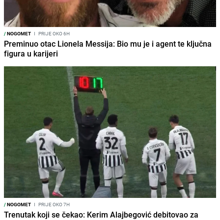
/
NOGOMET
I
PRIJE OKO 6H
Preminuo otac Lionela Messija: Bio mu je i agent te ključna
figura u karijeri
/
NOGOMET
I
PRIJE OKO 7H
Trenutak koji se čekao: Kerim Alajbegović debitovao za