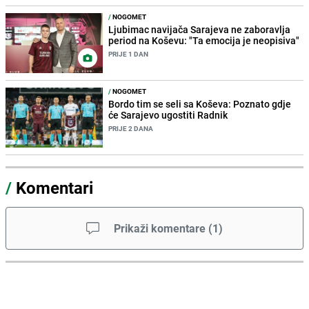
/
NOGOMET
Ljubimac navijača Sarajeva ne zaboravlja
period na Koševu: "Ta emocija je neopisiva"
PRIJE 1 DAN
/
NOGOMET
Bordo tim se seli sa Koševa: Poznato gdje
će Sarajevo ugostiti Radnik
PRIJE 2 DANA
/
Komentari
Prikaži komentare
(
1
)