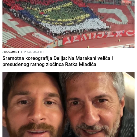
/
NOGOMET
I
PRIJE OKO 1H
Sramotna koreografija Delija: Na Marakani veličali
presuđenog ratnog zločinca Ratka Mladića