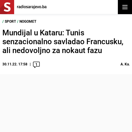
Otvor
/
SPORT
/
NOGOMET
Mundijal u Kataru: Tunis
senzacionalno savladao Francusku,
ali nedovoljno za nokaut fazu
30.11.22. 17:58
A. Ka.
1