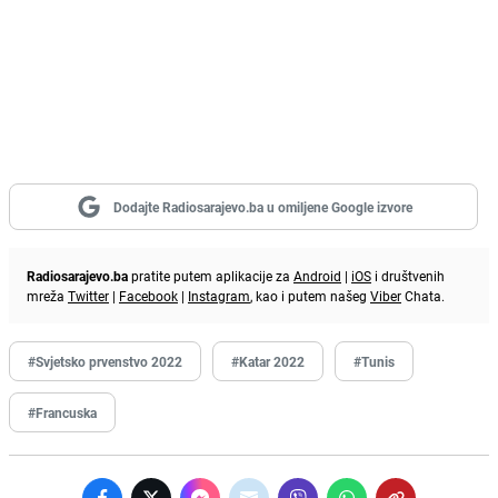
Dodajte Radiosarajevo.ba u omiljene Google izvore
Radiosarajevo.ba
pratite putem aplikacije za
Android
|
iOS
i društvenih
mreža
Twitter
|
Facebook
|
Instagram
, kao i putem našeg
Viber
Chata.
#Svjetsko prvenstvo 2022
#Katar 2022
#Tunis
#Francuska