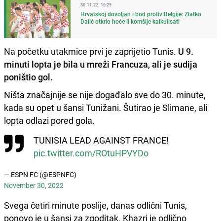
30.11.22. 16:29
Hrvatskoj dovoljan i bod protiv Belgije: Zlatko
Dalić otkrio hoće li komšije kalkulisati
Na početku utakmice prvi je zaprijetio Tunis.
U 9.
minuti lopta je bila u mreži Francuza, ali je sudija
poništio gol.
Ništa značajnije se nije događalo sve do 30. minute,
kada su opet u šansi Tunižani. Šutirao je Slimane, ali
lopta odlazi pored gola.
TUNISIA LEAD AGAINST FRANCE!
pic.twitter.com/ROtuHPVYDo
— ESPN FC (@ESPNFC)
November 30, 2022
Svega četiri minute poslije, danas odlični Tunis,
ponovo je u šansi za zgoditak. Khazri je odlično