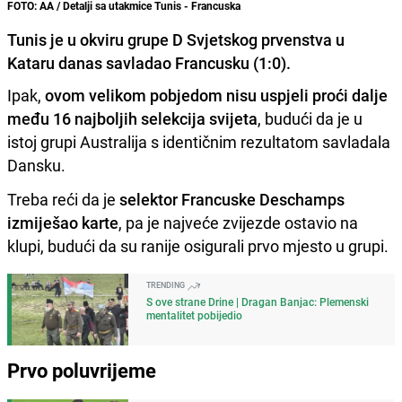
FOTO: AA / Detalji sa utakmice Tunis - Francuska
Tunis je u okviru grupe D Svjetskog prvenstva u
Kataru danas savladao Francusku (1:0).
Ipak,
ovom velikom pobjedom nisu uspjeli proći dalje
među 16 najboljih selekcija svijeta
, budući da je u
istoj grupi Australija s identičnim rezultatom savladala
Dansku.
Treba reći da je
selektor Francuske Deschamps
izmiješao karte
, pa je najveće zvijezde ostavio na
klupi, budući da su ranije osigurali prvo mjesto u grupi.
TRENDING
S ove strane Drine | Dragan Banjac: Plemenski
mentalitet pobijedio
Prvo poluvrijeme