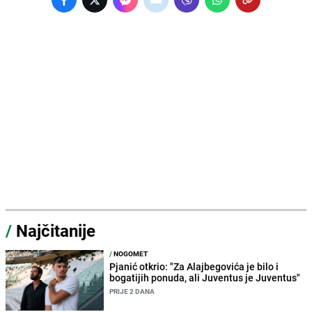
/
Najčitanije
/
NOGOMET
Pjanić otkrio: "Za Alajbegovića je bilo i
bogatijih ponuda, ali Juventus je Juventus"
PRIJE 2 DANA