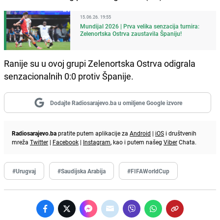
15.06.26. 19:55
Mundijal 2026 | Prva velika senzacija turnira:
Zelenortska Ostrva zaustavila Španiju!
Ranije su u ovoj grupi Zelenortska Ostrva odigrala
senzacionalnih 0:0 protiv Španije.
Dodajte Radiosarajevo.ba u omiljene Google izvore
Radiosarajevo.ba
pratite putem aplikacije za
Android
|
iOS
i društvenih
mreža
Twitter
|
Facebook
|
Instagram
, kao i putem našeg
Viber
Chata.
#Urugvaj
#Saudijska Arabija
#FIFAWorldCup