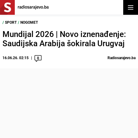
Otvor
/
SPORT
/
NOGOMET
Mundijal 2026 | Novo iznenađenje:
Saudijska Arabija šokirala Urugvaj
16.06.26. 02:15
Radiosarajevo.ba
0