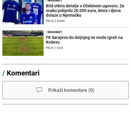
/
NOGOMET
Bild otkrio detalje o Džekinom ugovoru: Za
svaku pobjedu 20.000 eura, Amra i djeca
dolaze u Njemačku
PRIJE 2 DANA
/
NOGOMET
FK Sarajevo do daljnjeg ne može igrati na
Koševu
PRIJE 1 DAN
/
Komentari
Prikaži komentare
(
0
)