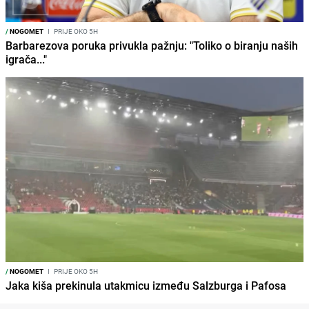
/
NOGOMET
I
PRIJE OKO 5H
Barbarezova poruka privukla pažnju: "Toliko o biranju naših
igrača..."
/
NOGOMET
I
PRIJE OKO 5H
Jaka kiša prekinula utakmicu između Salzburga i Pafosa