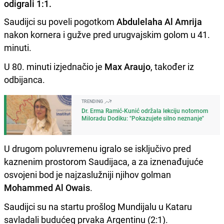
odigrali 1:1.
Saudijci su poveli pogotkom
Abdulelaha Al Amrija
nakon kornera i gužve pred urugvajskim golom u 41.
minuti.
U 80. minuti izjednačio je
Max Araujo
, također iz
odbijanca.
TRENDING
Dr. Erma Ramić-Kunić održala lekciju notornom
Miloradu Dodiku: "Pokazujete silno neznanje"
U drugom poluvremenu igralo se isključivo pred
kaznenim prostorom Saudijaca, a za iznenađujuće
osvojeni bod je najzaslužniji njihov golman
Mohammed Al Owais
.
Saudijci su na startu prošlog Mundijalu u Kataru
savladali budućeg prvaka Argentinu (2:1).