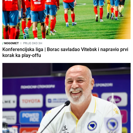
/
NOGOMET
I
PRIJE OKO 3H
Konferencijska liga | Borac savladao Vitebsk i napravio prvi
korak ka play-offu