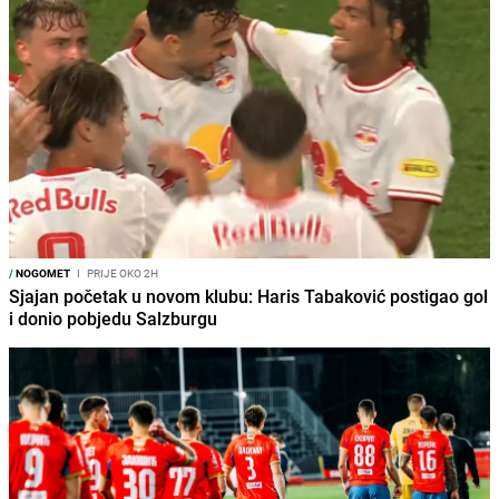
/
NOGOMET
I
PRIJE OKO 2H
Sjajan početak u novom klubu: Haris Tabaković postigao gol
i donio pobjedu Salzburgu