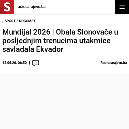
Otvor
/
SPORT
/
NOGOMET
Mundijal 2026 | Obala Slonovače u
posljednjim trenucima utakmice
savladala Ekvador
15.06.26. 06:50
Radiosarajevo.ba
0