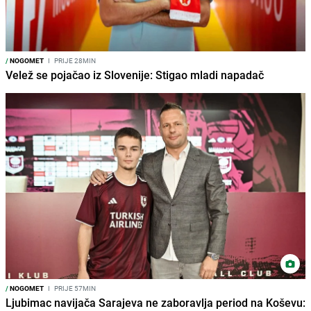
/
NOGOMET
I
PRIJE 28MIN
Velež se pojačao iz Slovenije: Stigao mladi napadač
/
NOGOMET
I
PRIJE 57MIN
Ljubimac navijača Sarajeva ne zaboravlja period na Koševu: