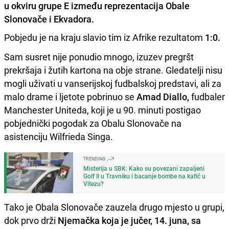
u okviru grupe E između reprezentacija Obale
Slonovače i Ekvadora.
Pobjedu je na kraju slavio tim iz Afrike rezultatom
1:0.
Sam susret nije ponudio mnogo, izuzev pregršt
prekršaja i žutih kartona na obje strane. Gledatelji nisu
mogli uživati u vanserijskoj fudbalskoj predstavi, ali za
malo drame i ljetote pobrinuo se
Amad Diallo,
fudbaler
Manchester Uniteda, koji je u 90. minuti postigao
pobjednički pogodak za Obalu Slonovače na
asistenciju Wilfrieda Singa.
TRENDING
Misterija u SBK: Kako su povezani zapaljeni
Golf II u Travniku i bacanje bombe na kafić u
Vitezu?
Tako je Obala Slonovače zauzela drugo mjesto u grupi,
dok prvo drži
Njemačka koja je jučer, 14. juna, sa