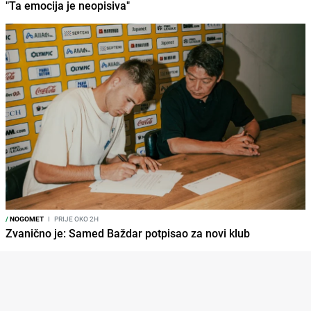
"Ta emocija je neopisiva"
/
NOGOMET
I
PRIJE OKO 2H
Zvanično je: Samed Baždar potpisao za novi klub