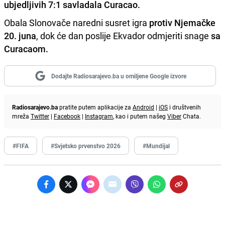
ubjedljivih 7:1 savladala Curacao.
Obala Slonovače naredni susret igra
protiv Njemačke
20. juna
, dok će dan poslije Ekvador odmjeriti snage
sa
Curacaom.
Dodajte Radiosarajevo.ba u omiljene Google izvore
Radiosarajevo.ba
pratite putem aplikacije za
Android
|
iOS
i društvenih
mreža
Twitter
|
Facebook
|
Instagram
, kao i putem našeg
Viber
Chata.
#FIFA
#Svjetsko prvenstvo 2026
#Mundijal