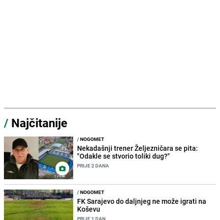
/
Najčitanije
/
NOGOMET
Nekadašnji trener Željezničara se pita:
"Odakle se stvorio toliki dug?"
PRIJE 2 DANA
/
NOGOMET
FK Sarajevo do daljnjeg ne može igrati na
Koševu
PRIJE 1 DAN