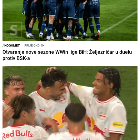
/
NOGOMET
I
PRIJE OKO 4H
Otvaranje nove sezone WWin lige BiH: Željezničar u duelu
protiv BSK-a