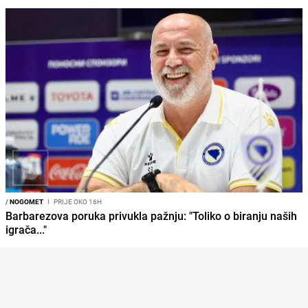
/
NOGOMET
I
PRIJE OKO 16H
Barbarezova poruka privukla pažnju: "Toliko o biranju naših
igrača..."