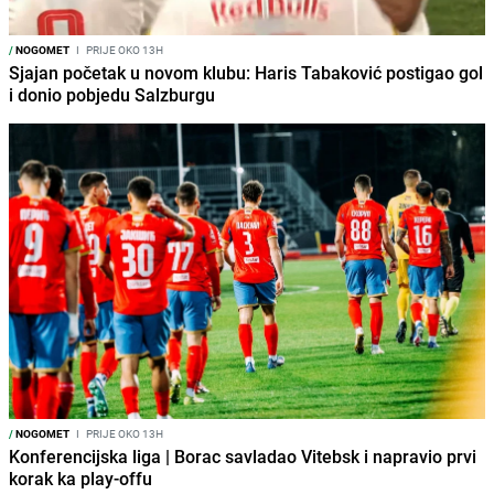
/
NOGOMET
I
PRIJE OKO 13H
Sjajan početak u novom klubu: Haris Tabaković postigao gol
i donio pobjedu Salzburgu
/
NOGOMET
I
PRIJE OKO 13H
Konferencijska liga | Borac savladao Vitebsk i napravio prvi
korak ka play-offu