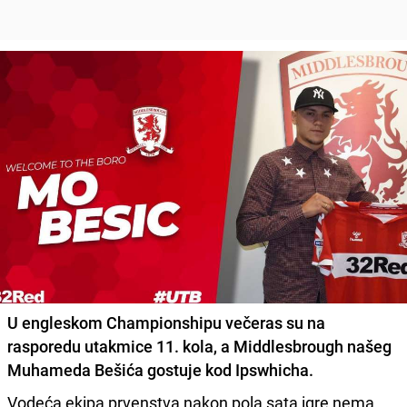
U engleskom Championshipu večeras su na
rasporedu utakmice 11. kola, a
Middlesbrough našeg
Muhameda Bešića gostuje kod Ipswhicha.
Vodeća ekipa prvenstva nakon pola sata igre nema