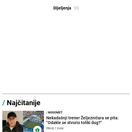
90
Dijeljenja
/
Najčitanije
/
NOGOMET
Nekadašnji trener Željezničara se pita:
"Odakle se stvorio toliki dug?"
PRIJE 1 DAN