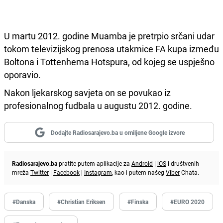
U martu 2012. godine Muamba je pretrpio srčani udar
tokom televizijskog prenosa utakmice FA kupa između
Boltona i Tottenhema Hotspura, od kojeg se uspješno
oporavio.
Nakon ljekarskog savjeta on se povukao iz
profesionalnog fudbala u augustu 2012. godine.
Dodajte Radiosarajevo.ba u omiljene Google izvore
Radiosarajevo.ba
pratite putem aplikacije za
Android
|
iOS
i društvenih
mreža
Twitter
|
Facebook
|
Instagram
, kao i putem našeg
Viber
Chata.
#Danska
#Christian Eriksen
#Finska
#EURO 2020