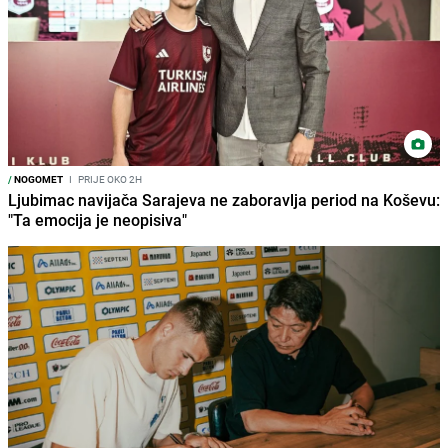
/
NOGOMET
I
PRIJE OKO 2H
Ljubimac navijača Sarajeva ne zaboravlja period na Koševu:
"Ta emocija je neopisiva"