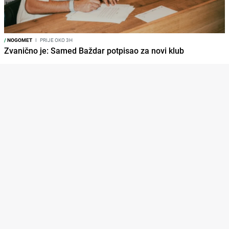
/
NOGOMET
I
PRIJE OKO 3H
Zvanično je: Samed Baždar potpisao za novi klub