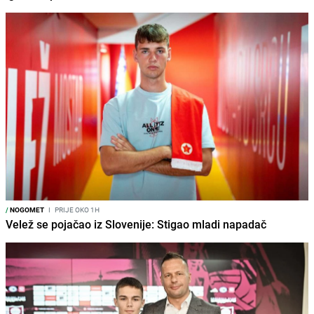
/
NOGOMET
I
PRIJE OKO 1H
Velež se pojačao iz Slovenije: Stigao mladi napadač