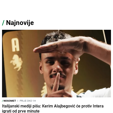
/
Najnovije
/
NOGOMET
I
PRIJE OKO 1H
Italijanski mediji pišu: Kerim Alajbegović će protiv Intera
igrati od prve minute