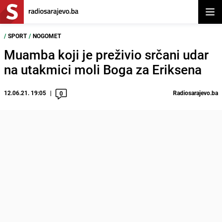
Otvor
/
SPORT
/
NOGOMET
Muamba koji je preživio srčani udar
na utakmici moli Boga za Eriksena
12.06.21. 19:05
Radiosarajevo.ba
0