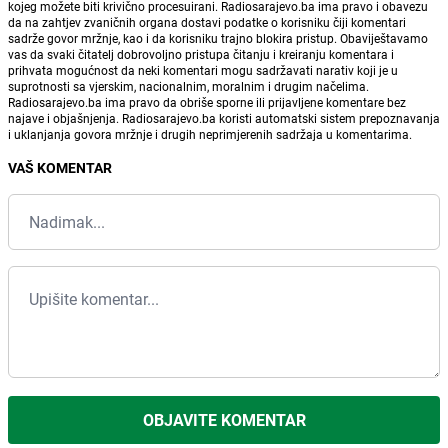
kojeg možete biti krivično procesuirani. Radiosarajevo.ba ima pravo i obavezu
da na zahtjev zvaničnih organa dostavi podatke o korisniku čiji komentari
sadrže govor mržnje, kao i da korisniku trajno blokira pristup. Obaviještavamo
vas da svaki čitatelj dobrovoljno pristupa čitanju i kreiranju komentara i
prihvata mogućnost da neki komentari mogu sadržavati narativ koji je u
suprotnosti sa vjerskim, nacionalnim, moralnim i drugim načelima.
Radiosarajevo.ba ima pravo da obriše sporne ili prijavljene komentare bez
najave i objašnjenja. Radiosarajevo.ba koristi automatski sistem prepoznavanja
i uklanjanja govora mržnje i drugih neprimjerenih sadržaja u komentarima.
VAŠ KOMENTAR
OBJAVITE KOMENTAR