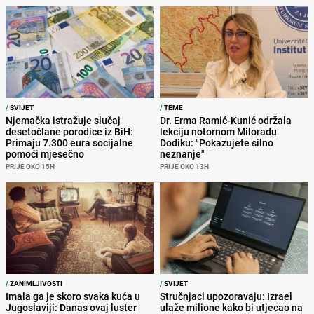
/
SVIJET
/
TEME
Njemačka istražuje slučaj
Dr. Erma Ramić-Kunić održala
desetočlane porodice iz BiH:
lekciju notornom Miloradu
Primaju 7.300 eura socijalne
Dodiku: "Pokazujete silno
pomoći mjesečno
neznanje"
PRIJE OKO 15H
PRIJE OKO 13H
/
ZANIMLJIVOSTI
/
SVIJET
Imala ga je skoro svaka kuća u
Stručnjaci upozoravaju: Izrael
Jugoslaviji: Danas ovaj luster
ulaže milione kako bi utjecao na