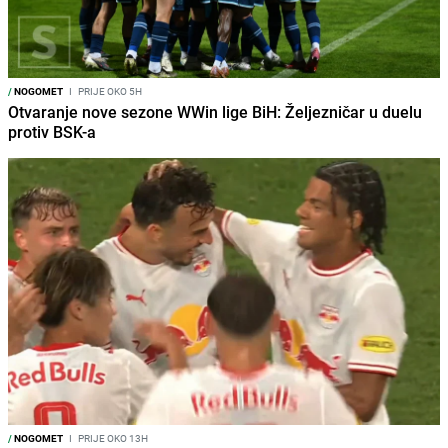
/
NOGOMET
I
PRIJE OKO 5H
Otvaranje nove sezone WWin lige BiH: Željezničar u duelu
protiv BSK-a
/
NOGOMET
I
PRIJE OKO 13H