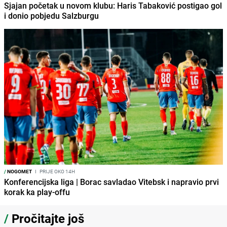
Sjajan početak u novom klubu: Haris Tabaković postigao gol
i donio pobjedu Salzburgu
/
NOGOMET
I
PRIJE OKO 14H
Konferencijska liga | Borac savladao Vitebsk i napravio prvi
korak ka play-offu
/
Pročitajte još