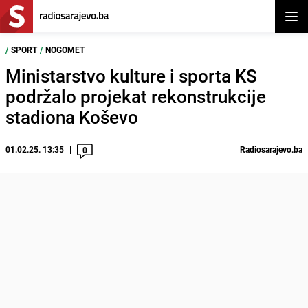
Otvor
/
SPORT
/
NOGOMET
Ministarstvo kulture i sporta KS
podržalo projekat rekonstrukcije
stadiona Koševo
01.02.25. 13:35
Radiosarajevo.ba
0