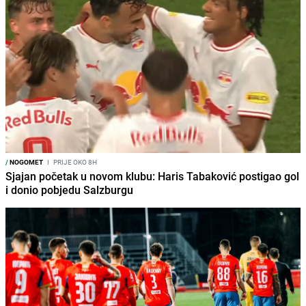
/
NOGOMET
I
PRIJE OKO 8H
Sjajan početak u novom klubu: Haris Tabaković postigao gol
i donio pobjedu Salzburgu