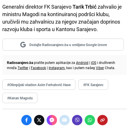
Generalni direktor FK Sarajevo
Tarik Trbić
zahvalio je
ministru Magodi na kontinuiranoj podršci klubu,
uručivši mu zahvalnicu za njegov značajan doprinos
razvoju kluba i sporta u Kantonu Sarajevo.
Dodajte Radiosarajevo.ba u omiljene Google izvore
Radiosarajevo.ba
pratite putem aplikacije za
Android
|
iOS
i društvenih
mreža
Twitter
|
Facebook
|
Instagram
, kao i putem našeg
Viber
Chata.
#Olimpijski stadion Asim Ferhatović Hase
#FK Sarajevo
#Kenan Magoda