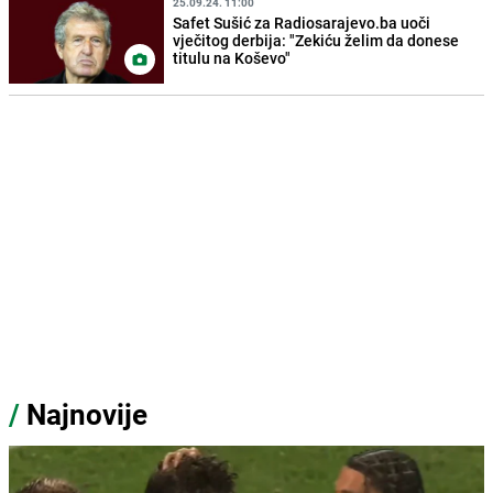
25.09.24. 11:00
Safet Sušić za Radiosarajevo.ba uoči
vječitog derbija: "Zekiću želim da donese
titulu na Koševo"
/
Najnovije