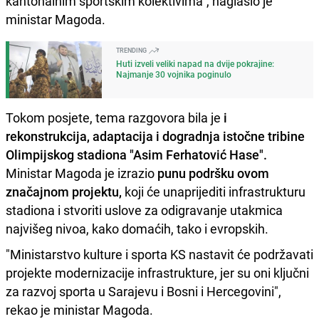
kantonalnim sportskim kolektivima", naglasio je
ministar Magoda.
TRENDING
Huti izveli veliki napad na dvije pokrajine:
Najmanje 30 vojnika poginulo
Tokom posjete, tema razgovora bila je
i
rekonstrukcija, adaptacija i dogradnja istočne tribine
Olimpijskog stadiona "Asim Ferhatović Hase".
Ministar Magoda je izrazio
punu podršku ovom
značajnom projektu,
koji će unaprijediti infrastrukturu
stadiona i stvoriti uslove za odigravanje utakmica
najvišeg nivoa, kako domaćih, tako i evropskih.
"Ministarstvo kulture i sporta KS nastavit će podržavati
projekte modernizacije infrastrukture, jer su oni ključni
za razvoj sporta u Sarajevu i Bosni i Hercegovini",
rekao je ministar Magoda.