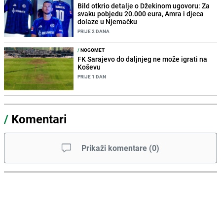
Bild otkrio detalje o Džekinom ugovoru: Za
svaku pobjedu 20.000 eura, Amra i djeca
dolaze u Njemačku
PRIJE 2 DANA
/
NOGOMET
FK Sarajevo do daljnjeg ne može igrati na
Koševu
PRIJE 1 DAN
/
Komentari
Prikaži komentare
(
0
)