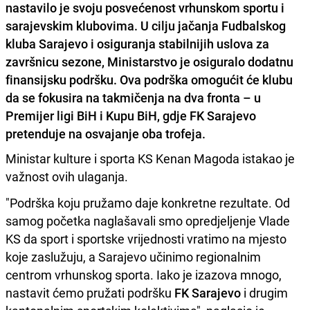
nastavilo je svoju posvećenost vrhunskom sportu i
sarajevskim klubovima. U cilju jačanja Fudbalskog
kluba Sarajevo i osiguranja stabilnijih uslova za
završnicu sezone, Ministarstvo je osiguralo dodatnu
finansijsku podršku. Ova podrška omogućit će klubu
da se fokusira na takmičenja na dva fronta – u
Premijer ligi BiH i Kupu BiH, gdje FK Sarajevo
pretenduje na osvajanje oba trofeja.
Ministar kulture i sporta KS Kenan Magoda istakao je
važnost ovih ulaganja.
"Podrška koju pružamo daje konkretne rezultate. Od
samog početka naglašavali smo opredjeljenje Vlade
KS da sport i sportske vrijednosti vratimo na mjesto
koje zaslužuju, a Sarajevo učinimo regionalnim
centrom vrhunskog sporta. Iako je izazova mnogo,
nastavit ćemo pružati podršku
FK Sarajevo
i drugim