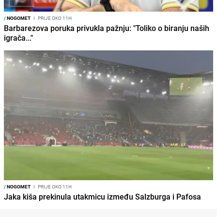
/
NOGOMET
I
PRIJE OKO 11H
Barbarezova poruka privukla pažnju: "Toliko o biranju naših
igrača..."
/
NOGOMET
I
PRIJE OKO 11H
Jaka kiša prekinula utakmicu između Salzburga i Pafosa