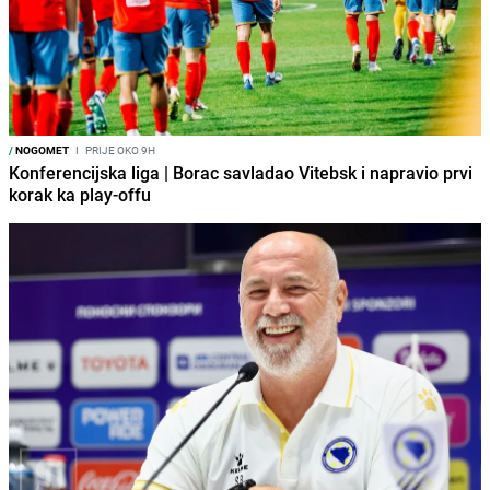
/
NOGOMET
I
PRIJE OKO 9H
Konferencijska liga | Borac savladao Vitebsk i napravio prvi
korak ka play-offu