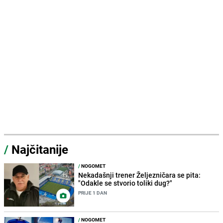
/
Najčitanije
/
NOGOMET
Nekadašnji trener Željezničara se pita:
"Odakle se stvorio toliki dug?"
PRIJE 1 DAN
/
NOGOMET