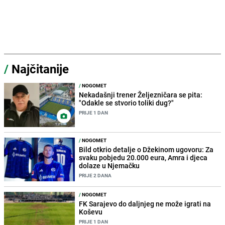
/
Najčitanije
/
NOGOMET
Nekadašnji trener Željezničara se pita:
"Odakle se stvorio toliki dug?"
PRIJE 1 DAN
/
NOGOMET
Bild otkrio detalje o Džekinom ugovoru: Za
svaku pobjedu 20.000 eura, Amra i djeca
dolaze u Njemačku
PRIJE 2 DANA
/
NOGOMET
FK Sarajevo do daljnjeg ne može igrati na
Koševu
PRIJE 1 DAN