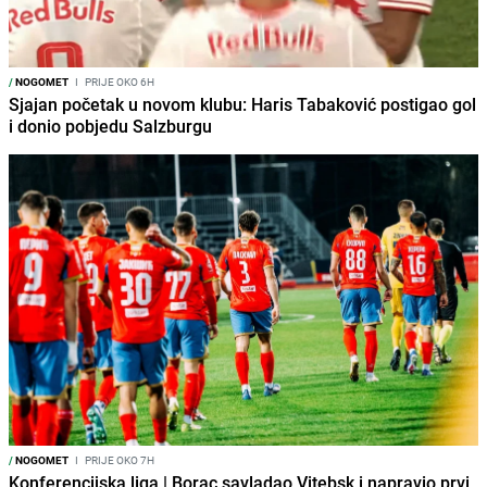
/
NOGOMET
I
PRIJE OKO 6H
Sjajan početak u novom klubu: Haris Tabaković postigao gol
i donio pobjedu Salzburgu
/
NOGOMET
I
PRIJE OKO 7H
Konferencijska liga | Borac savladao Vitebsk i napravio prvi