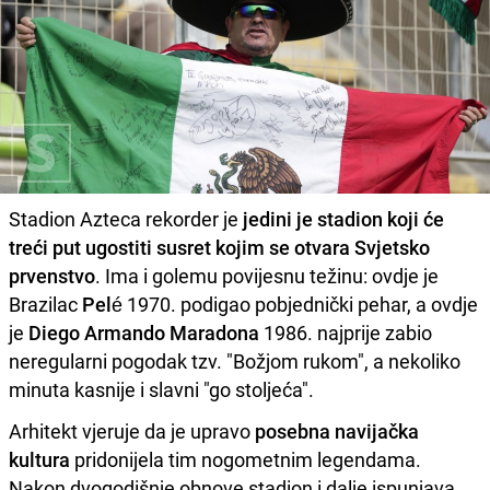
Stadion Azteca rekorder je
jedini je stadion koji će
treći put ugostiti susret kojim se otvara Svjetsko
prvenstvo
. Ima i golemu povijesnu težinu: ovdje je
Brazilac
Pelé
1970. podigao pobjednički pehar, a ovdje
je
Diego Armando Maradona
1986. najprije zabio
neregularni pogodak tzv. "Božjom rukom", a nekoliko
minuta kasnije i slavni "go stoljeća".
Arhitekt vjeruje da je upravo
posebna navijačka
kultura
pridonijela tim nogometnim legendama.
Nakon dvogodišnje obnove stadion i dalje ispunjava