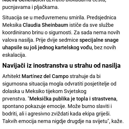
pucnjavama i pljačkama.
Situacija se u međuvremenu smirila. Predsjednica
Meksika
Claudia Sheinbaum
ističe da sve službe
koordinirano brinu o sigurnosti. Za sada nema novih
valova nasilja. Prije dvije sedmice
specijalne snage
uhapsile su još jednog kartelskog vođu
, bez novih
eskalacija.
Navijači iz inostranstva u strahu od nasilja
Arhitekt
Martínez del Campo
strahuje da bi
sigurnosna situacija mogla odvratiti posjetitelje od
dolaska u Meksiko tijekom Svjetskog
prvenstva. "
Meksička publika je topla i strastvena
,
spontano pokazuje emocije. Može burno slaviti i
bodriti, ali i agresivno zviždati kada ekipa griješi.
Takvih emocija nema nigdje drugdje na svijetu", kaže.