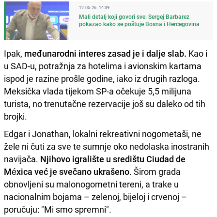
12.05.26. 14:39
Mali detalj koji govori sve: Sergej Barbarez
pokazao kako se poštuje Bosna i Hercegovina
Ipak,
međunarodni interes zasad je i dalje slab.
Kao i
u SAD-u, potražnja za hotelima i avionskim kartama
ispod je razine prošle godine, iako iz drugih razloga.
Meksička vlada tijekom SP-a očekuje 5,5 milijuna
turista, no trenutačne rezervacije još su daleko od tih
brojki.
Edgar i Jonathan, lokalni rekreativni nogometaši, ne
žele ni čuti za sve te sumnje oko nedolaska inostranih
navijača.
Njihovo igralište u središtu Ciudad de
Méxica već je svečano ukrašeno
. Širom grada
obnovljeni su malonogometni tereni, a trake u
nacionalnim bojama – zelenoj, bijeloj i crvenoj –
poručuju: "Mi smo spremni".