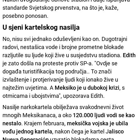
standarde Svjetskog prvenstva, na što je, kaže,
posebno ponosan.
U sjeni kartelskog nasilja
No, nisu svi jednako oduševljeni kao on. Dugotrajni
radovi, nestašica vode i brojne prometne blokade
razljutile su ljude koji žive u susjedstvu stadiona.
Edith
je zato došla na proteste protiv SP-a. "Ovdje se
događa turistifikacija tog područja.. To znači
izvlaštenje i protjerivanje ljudi koji ionako žive u
najtežim uvjetima. A
Meksiko je u dubokoj krizi
, s
otmicama i ubojstvima", upozorava Edith.
Nasilje narkokartela obilježava svakodnevni život
mnogih Meksikanaca, a oko
120.000 ljudi vodi se kao
nestalo
. Krajem februara,
meksička vojska je ubila
vođu jednog kartela
, nakon čega je kartel J
alisco
Nueva Generación
uzvratio blokadama cesta,