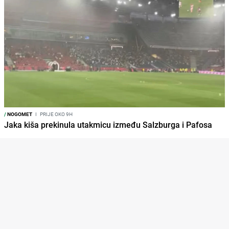
/
NOGOMET
I
PRIJE OKO 9H
Jaka kiša prekinula utakmicu između Salzburga i Pafosa