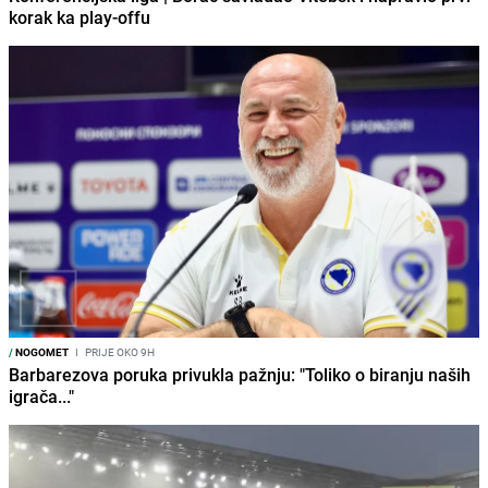
korak ka play-offu
/
NOGOMET
I
PRIJE OKO 9H
Barbarezova poruka privukla pažnju: "Toliko o biranju naših
igrača..."