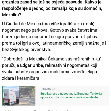
groznica zasad se još ne osjeća posvuda. Kakvo je
raspoloženje u jednoj od zemalja koje su domaćin,
Meksiku?
U Ciudad de Méxicu
ima više igrališt
a za (mali)
nogomet nego parkova. Gotovo svaka četvrt ima
barem jedno, a nogomet se igra posvuda. Ljubav
prema toj igri u ovoj latinoameričkoj zemlji snažna je i
bez Svjetskog prvenstva.
"Dobrodošli u Meksiko! Čekamo vas raširenih ruku",
poručuje
Edgar Uribe
, rekreativni nogometaš koji
svake subote organizira mali turnir između ekipa
zidara i keramičara.
TRENDING
EuroExpress o navodima iz Bugojna: Tvrde da
njihova vozila nisu učestvovala u incidentu