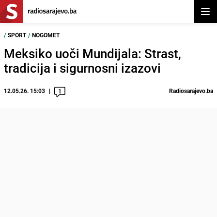
Otvor
/
SPORT
/
NOGOMET
Meksiko uoči Mundijala: Strast,
tradicija i sigurnosni izazovi
12.05.26. 15:03
Radiosarajevo.ba
1