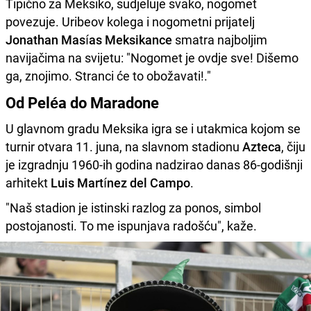
Tipično za Meksiko, sudjeluje svako, nogomet
povezuje. Uribeov kolega i nogometni prijatelj
Jonathan Masías Meksikance
smatra najboljim
navijačima na svijetu: "Nogomet je ovdje sve! Dišemo
ga, znojimo. Stranci će to obožavati!."
Od Peléa do Maradone
U glavnom gradu Meksika igra se i utakmica kojom se
turnir otvara 11. juna, na slavnom stadionu
Azteca
, čiju
je izgradnju 1960-ih godina nadzirao danas 86-godišnji
arhitekt
Luis Martínez del Campo
.
"Naš stadion je istinski razlog za ponos, simbol
postojanosti. To me ispunjava radošću", kaže.