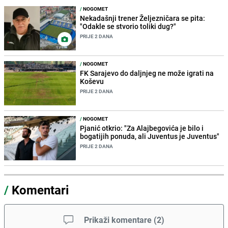
/
NOGOMET
Nekadašnji trener Željezničara se pita:
"Odakle se stvorio toliki dug?"
PRIJE 2 DANA
/
NOGOMET
FK Sarajevo do daljnjeg ne može igrati na
Koševu
PRIJE 2 DANA
/
NOGOMET
Pjanić otkrio: "Za Alajbegovića je bilo i
bogatijih ponuda, ali Juventus je Juventus"
PRIJE 2 DANA
/
Komentari
Prikaži komentare
(
2
)