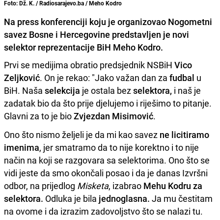
Foto: Dž. K. / Radiosarajevo.ba / Meho Kodro
Na press konferenciji koju je organizovao Nogometni
savez Bosne i Hercegovine predstavljen je novi
selektor reprezentacije BiH Meho Kodro.
Prvi se medijima obratio predsjednik NSBiH
Vico
Zeljković
. On je rekao: "Jako važan dan za
fudbal
u
BiH. Naša
selekcija
je ostala bez
selektora,
i naš je
zadatak bio da što prije djelujemo i riješimo to pitanje.
Glavni za to je bio
Zvjezdan Misimović
.
Ono što nismo željeli je da mi kao savez
ne licitiramo
imenima
, jer smatramo da to nije korektno i to nije
način na koji se razgovara sa selektorima. Ono što se
vidi jeste da smo okončali posao i da je danas Izvršni
odbor, na prijedlog
Misketa
, izabrao
Mehu Kodru za
selektora.
Odluka je bila
jednoglasna.
Ja mu čestitam
na ovome i da izrazim zadovoljstvo što se nalazi tu.