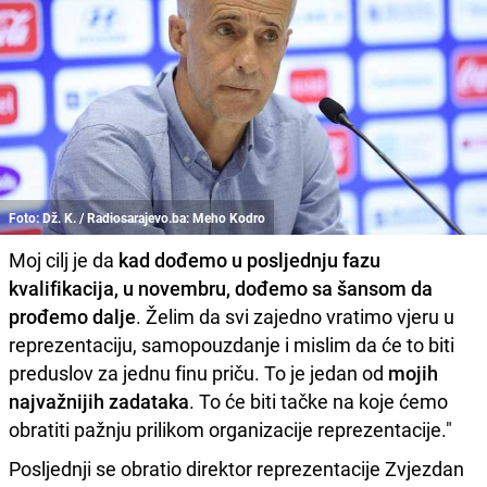
Foto: Dž. K. / Radiosarajevo.ba: Meho Kodro
Moj cilj je da
kad dođemo u posljednju fazu
kvalifikacija, u novembru, dođemo sa šansom da
prođemo dalje
. Želim da svi zajedno vratimo vjeru u
reprezentaciju, samopouzdanje i mislim da će to biti
preduslov za jednu finu priču. To je jedan od
mojih
najvažnijih zadataka
. To će biti tačke na koje ćemo
obratiti pažnju prilikom organizacije reprezentacije."
Posljednji se obratio direktor reprezentacije Zvjezdan