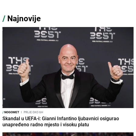
/
Najnovije
/
NOGOMET
I
PRIJE OKO 6H
Skandal u UEFA-i: Gianni Infantino ljubavnici osigurao
unapređeno radno mjesto i visoku platu