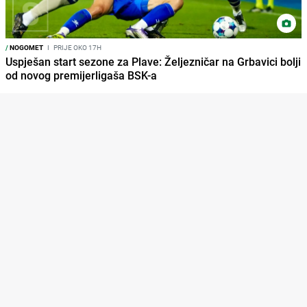
/
NOGOMET
I
PRIJE OKO 17H
Uspješan start sezone za Plave: Željezničar na Grbavici bolji
od novog premijerligaša BSK-a