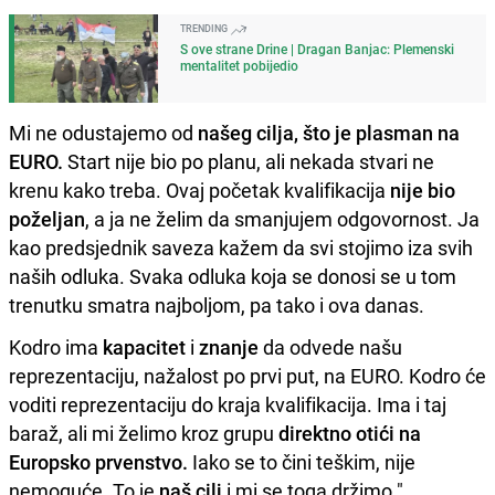
TRENDING
S ove strane Drine | Dragan Banjac: Plemenski
mentalitet pobijedio
Mi ne odustajemo od
našeg cilja, što je plasman na
EURO.
Start nije bio po planu, ali nekada stvari ne
krenu kako treba. Ovaj početak kvalifikacija
nije bio
poželjan
, a ja ne želim da smanjujem odgovornost. Ja
kao predsjednik saveza kažem da svi stojimo iza svih
naših odluka. Svaka odluka koja se donosi se u tom
trenutku smatra najboljom, pa tako i ova danas.
Kodro ima
kapacitet
i
znanje
da odvede našu
reprezentaciju, nažalost po prvi put, na EURO. Kodro će
voditi reprezentaciju do kraja kvalifikacija. Ima i taj
baraž, ali mi želimo kroz grupu
direktno otići na
Europsko prvenstvo.
Iako se to čini teškim, nije
nemoguće. To je
naš cilj
i mi se toga držimo."