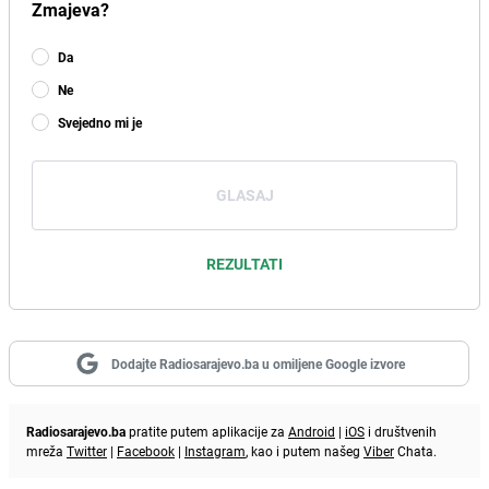
Zmajeva?
Da
Ne
Svejedno mi je
GLASAJ
REZULTATI
Dodajte Radiosarajevo.ba u omiljene Google izvore
Radiosarajevo.ba
pratite putem aplikacije za
Android
|
iOS
i društvenih
mreža
Twitter
|
Facebook
|
Instagram
, kao i putem našeg
Viber
Chata.