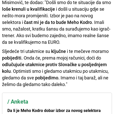
Misimović, te dodao: "Došli smo do te situacije da smo
loše krenuli u kvalifikacije
i došli u situaciju gdje se
nešto mora promijeniti. Izbor je pao na novog
selektora i
čast mi je da to bude Meho Kodro
. Imali
smo, nažalost, kratku šansu da surađujemo kao igrač-
trener. Ako svi budemo zajedno, imamo realne šanse
da se kvalifikujemo na EURO.
Sljedeće tri utakmice su
ključne
i te mečeve moramo
pobijediti.
Onda će, prema mojoj računici, doći do
odlučujuće utakmice protiv Slovačke u posljednjem
kolu
. Optimisti smo i gledamo utakmicu po utakmicu,
gledamo da sve
pobijedimo.
Imamo i taj baraž, ali ne
želimo da gledamo tako daleko."
/
Anketa
Da li je Meho Kodro dobar izbor za novog selektora