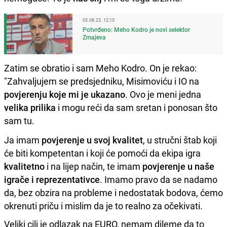
03.08.23. 12:15
Potvrđeno: Meho Kodro je novi selektor
Zmajeva
Zatim se obratio i sam Meho Kodro. On je rekao:
"Zahvaljujem se predsjedniku, Misimoviću i IO na
povjerenju koje mi je ukazano
. Ovo je meni jedna
velika prilika
i mogu reći da sam sretan i ponosan što
sam tu.
Ja imam
povjerenje u svoj kvalitet
, u stručni štab koji
će biti kompetentan i koji će pomoći da ekipa igra
kvalitetno
i na lijep način, te imam
povjerenje u naše
igrače i reprezentativce
. Imamo pravo da se nadamo
da, bez obzira na probleme i nedostatak bodova, ćemo
okrenuti priču i mislim da je to realno za očekivati.
Veliki cilj je odlazak na EURO, nemam dileme da to