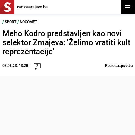
Otvor
/
SPORT
/
NOGOMET
Meho Kodro predstavljen kao novi
selektor Zmajeva: 'Želimo vratiti kult
reprezentacije'
03.08.23. 13:20
Radiosarajevo.ba
2