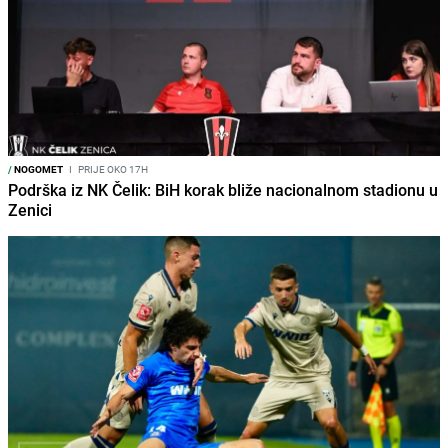
/
NOGOMET
I
PRIJE OKO 17H
Podrška iz NK Čelik: BiH korak bliže nacionalnom stadionu u
Zenici