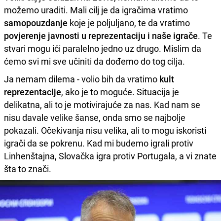
možemo uraditi. Mali cilj je da igračima vratimo
samopouzdanje
koje je poljuljano, te da vratimo
povjerenje javnosti u reprezentaciju i naše igrače
. Te
stvari mogu ići paralelno jedno uz drugo. Mislim da
ćemo svi mi sve učiniti da dođemo do tog cilja.
Ja nemam dilema - volio bih da vratimo
kult
reprezentacije
, ako je to moguće. Situacija je
delikatna, ali to je motivirajuće za nas. Kad nam se
nisu davale velike šanse, onda smo se najbolje
pokazali. Očekivanja nisu velika, ali to mogu iskoristi
igrači da se pokrenu. Kad mi budemo igrali protiv
Linhenštajna, Slovačka igra protiv Portugala, a vi znate
šta to znači.