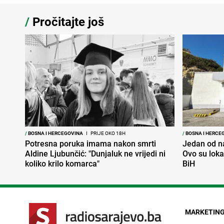
/
Pročitajte još
/
BOSNA I HERCEGOVINA
I
PRIJE OKO 18H
/
BOSNA I HERCE
Potresna poruka imama nakon smrti
Jedan od na
Aldine Ljubunčić: "Dunjaluk ne vrijedi ni
Ovo su loka
koliko krilo komarca"
BiH
MARKETIN