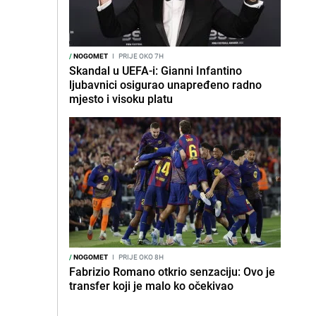
/
NOGOMET
I
PRIJE OKO 7H
Skandal u UEFA-i: Gianni Infantino
ljubavnici osigurao unapređeno radno
mjesto i visoku platu
/
NOGOMET
I
PRIJE OKO 8H
Fabrizio Romano otkrio senzaciju: Ovo je
transfer koji je malo ko očekivao