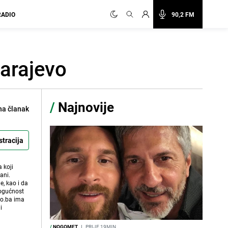
RADIO
90,2 FM
Sarajevo
/
Najnovije
na članak
stracija
 koji
ani.
e, kao i da
mogućnost
vo.ba ima
i
/
NOGOMET
I
PRIJE 19MIN