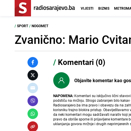
VIJESTI
BIZNIS
METROMA
/
SPORT
/
NOGOMET
Zvanično: Mario Cvitan
/
Komentari (0)
Objavite komentar kao gost i
NAPOMENA:
Komentari su isključivo lični stavov
podstiču na mržnju. Strogo zabranjen bilo kakav 
Radiosarajevo.ba ima pravo i obavezu da na zahtj
korisniku trajno blokira pristup. Obaviještavamo 
da neki komentari mogu sadržavati narativ koji j
pravo da obriše sporne ili prijavljene komentare 
uklanjanja govora mržnje i drugih neprimjerenih