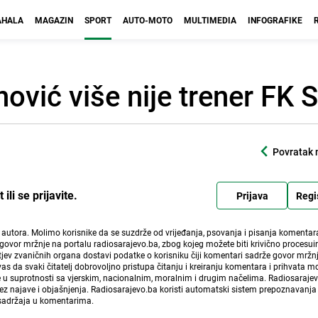
HALA
MAGAZIN
SPORT
AUTO-MOTO
MULTIMEDIA
INFOGRAFIKE
ović više nije trener FK 
Povratak 
li se prijavite.
Prijava
Regi
i autora. Molimo korisnike da se suzdrže od vrijeđanja, psovanja i pisanja komentara
govor mržnje na portalu radiosarajevo.ba, zbog kojeg možete biti krivično procesuir
ev zvaničnih organa dostavi podatke o korisniku čiji komentari sadrže govor mržnj
vas da svaki čitatelj dobrovoljno pristupa čitanju i kreiranju komentara i prihvata 
e u suprotnosti sa vjerskim, nacionalnim, moralnim i drugim načelima. Radiosaraje
bez najave i objašnjenja. Radiosarajevo.ba koristi automatski sistem prepoznavanja 
 sadržaja u komentarima.