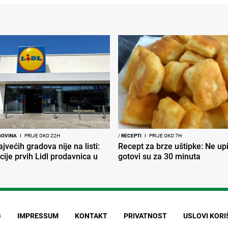
GOVINA
I
PRIJE OKO 22H
/
RECEPTI
I
PRIJE OKO 7H
jvećih gradova nije na listi:
Recept za brze uštipke: Ne upij
cije prvih Lidl prodavnica u
gotovi su za 30 minuta
G
IMPRESSUM
KONTAKT
PRIVATNOST
USLOVI KOR