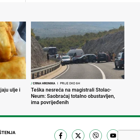
/
CRNA HRONIKA
I
PRIJE OKO 6H
aju ulje i
Teška nesreća na magistrali Stolac-
Neum: Saobraćaj totalno obustavljen,
ima povrijeđenih
IŠTENJA