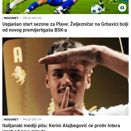
/
NOGOMET
I
PRIJE OKO 5H
Uspješan start sezone za Plave: Željezničar na Grbavici bolji
od novog premijerligaša BSK-a
/
NOGOMET
I
PRIJE OKO 7H
Italijanski mediji pišu: Kerim Alajbegović će protiv Intera