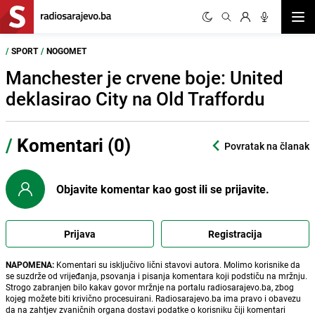
Otvor
/
SPORT
/
NOGOMET
Manchester je crvene boje: United
deklasirao City na Old Traffordu
/
Komentari (0)
Povratak na članak
Objavite komentar kao gost ili se prijavite.
Prijava
Registracija
NAPOMENA:
Komentari su isključivo lični stavovi autora. Molimo korisnike da
se suzdrže od vrijeđanja, psovanja i pisanja komentara koji podstiču na mržnju.
Strogo zabranjen bilo kakav govor mržnje na portalu radiosarajevo.ba, zbog
kojeg možete biti krivično procesuirani. Radiosarajevo.ba ima pravo i obavezu
da na zahtjev zvaničnih organa dostavi podatke o korisniku čiji komentari