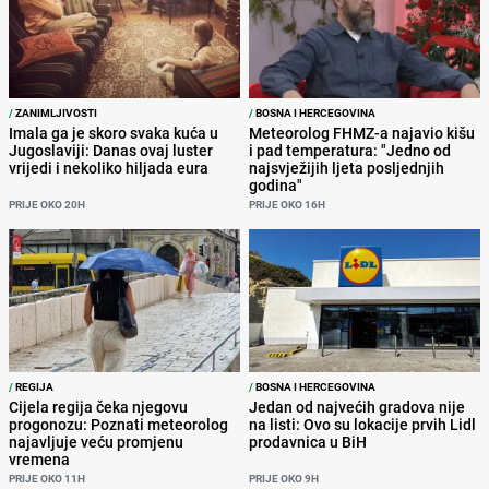
/
ZANIMLJIVOSTI
/
BOSNA I HERCEGOVINA
Imala ga je skoro svaka kuća u
Meteorolog FHMZ-a najavio kišu
Jugoslaviji: Danas ovaj luster
i pad temperatura: "Jedno od
vrijedi i nekoliko hiljada eura
najsvježijih ljeta posljednjih
godina"
PRIJE OKO 20H
PRIJE OKO 16H
/
REGIJA
/
BOSNA I HERCEGOVINA
Cijela regija čeka njegovu
Jedan od najvećih gradova nije
progonozu: Poznati meteorolog
na listi: Ovo su lokacije prvih Lidl
najavljuje veću promjenu
prodavnica u BiH
vremena
PRIJE OKO 11H
PRIJE OKO 9H