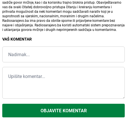
sadrže govor mržnje, kao i da korisniku trajno blokira pristup. Obaviještavamo
vas da svaki čitatelj dobrovoljno pristupa čitanju i kreiranju komentara i
prihvata mogućnost da neki komentari mogu sadržavati narativ koji je u
suprotnosti sa vjerskim, nacionalnim, moralnim i drugim načelima.
Radiosarajevo.ba ima pravo da obriše sporne ili prijavljene komentare bez
najave i objašnjenja. Radiosarajevo.ba koristi automatski sistem prepoznavanja
i uklanjanja govora mržnje i drugih neprimjerenih sadržaja u komentarima.
VAŠ KOMENTAR
OBJAVITE KOMENTAR