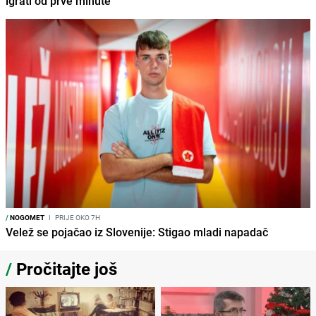
igrati od prve minute
/
NOGOMET
I
PRIJE OKO 7H
Velež se pojačao iz Slovenije: Stigao mladi napadač
/
Pročitajte još