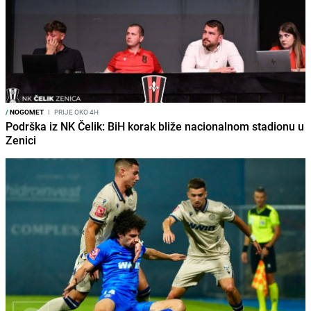
/
NOGOMET
I
PRIJE OKO 4H
Podrška iz NK Čelik: BiH korak bliže nacionalnom stadionu u
Zenici