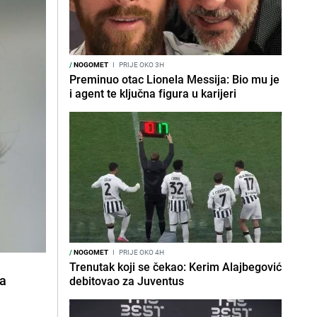
/
NOGOMET
I
PRIJE OKO 3H
Preminuo otac Lionela Messija: Bio mu je
i agent te ključna figura u karijeri
/
NOGOMET
I
PRIJE OKO 4H
Trenutak koji se čekao: Kerim Alajbegović
za
debitovao za Juventus