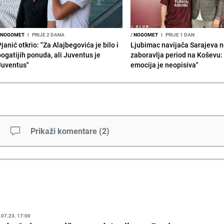
NOGOMET
I
PRIJE 2 DANA
/
NOGOMET
I
PRIJE 1 DAN
janić otkrio: "Za Alajbegovića je bilo i
Ljubimac navijača Sarajeva 
bogatijih ponuda, ali Juventus je
zaboravlja period na Koševu:
Juventus"
emocija je neopisiva"
Prikaži komentare
(
2
)
.07.23. 17:00