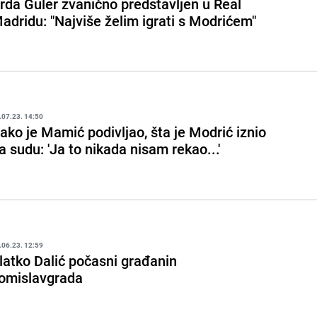
rda Guler zvanično predstavljen u Real
adridu: "Najviše želim igrati s Modrićem"
.07.23. 14:50
ako je Mamić podivljao, šta je Modrić iznio
a sudu: 'Ja to nikada nisam rekao...'
.06.23. 12:59
latko Dalić počasni građanin
omislavgrada