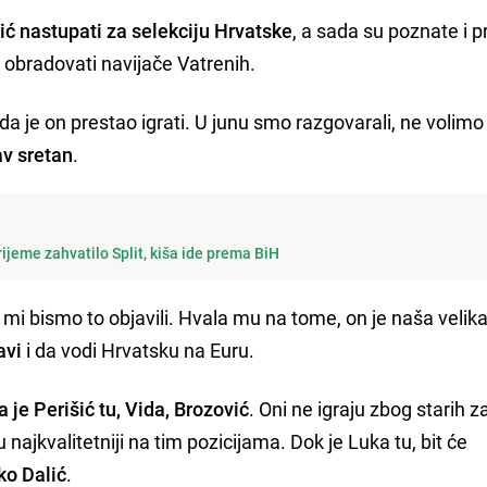
ć nastupati za selekciju Hrvatske
, a sada su poznate i p
i obradovati navijače Vatrenih.
 da je on prestao igrati. U junu smo razgovarali, ne volimo
av sretan
.
rijeme zahvatilo Split, kiša ide prema BiH
', mi bismo to objavili. Hvala mu na tome, on je naša velik
avi
i da vodi Hrvatsku na Euru.
a je Perišić tu, Vida, Brozović
. Oni ne igraju zbog starih z
u najkvalitetniji na tim pozicijama. Dok je Luka tu, bit će
ko Dalić
.