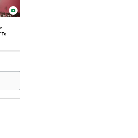
ne
 "Ta