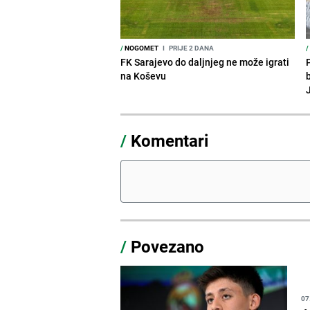
/
NOGOMET
I
PRIJE 2 DANA
/
FK Sarajevo do daljnjeg ne može igrati
P
na Koševu
/
Komentari
/
Povezano
07