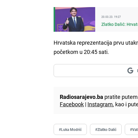
20.03.23. 19:27
Zlatko Dalić: Hrva
Hrvatska reprezentacija prvu utakmi
početkom u 20:45 sati.
Radiosarajevo.ba
pratite putem 
Facebook
|
Instagram
, kao i p
#Luka Modrić
#Zlatko Dalić
#Vat