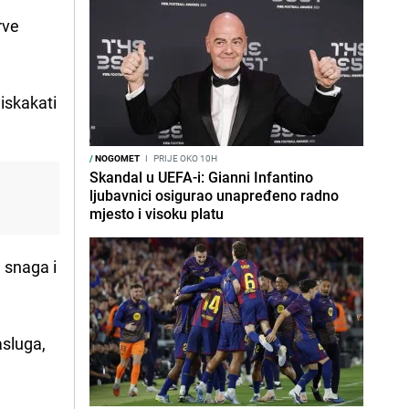
rve
 iskakati
/
NOGOMET
I
PRIJE OKO 10H
Skandal u UEFA-i: Gianni Infantino
ljubavnici osigurao unapređeno radno
mjesto i visoku platu
a snaga i
asluga,