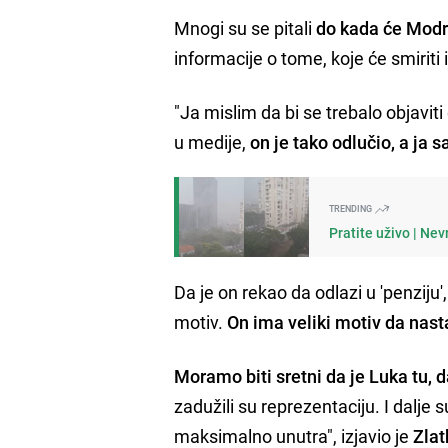
Mnogi su se pitali
do kada će Modri
informacije o tome, koje će smiriti 
"Ja mislim da bi se trebalo objaviti
u medije,
on je tako odlučio, a ja s
TRENDING
Pratite uživo | Nev
Da je on rekao da odlazi u 'penziju
motiv.
On ima veliki motiv da nast
Moramo biti sretni da je Luka tu, d
zadužili su reprezentaciju. I dalje s
maksimalno unutra", izjavio je
Zlat