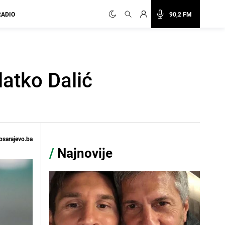
RADIO
90,2 FM
latko Dalić
osarajevo.ba
/
Najnovije