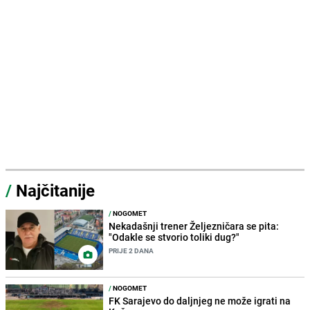
/
Najčitanije
/
NOGOMET
Nekadašnji trener Željezničara se pita:
"Odakle se stvorio toliki dug?"
PRIJE 2 DANA
/
NOGOMET
FK Sarajevo do daljnjeg ne može igrati na