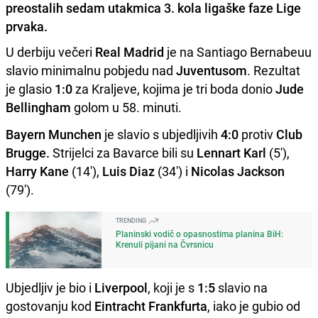
preostalih sedam utakmica 3. kola ligaške faze Lige
prvaka.
U derbiju večeri
Real Madrid
je na Santiago Bernabeuu
slavio minimalnu pobjedu nad
Juventusom
. Rezultat
je glasio
1:0
za Kraljeve, kojima je tri boda donio
Jude
Bellingham
golom u 58. minuti.
Bayern Munchen
je slavio s ubjedljivih
4:0
protiv
Club
Brugge.
Strijelci za Bavarce bili su
Lennart Karl
(5'),
Harry Kane
(14'),
Luis Diaz
(34') i
Nicolas Jackson
(79').
TRENDING
Planinski vodič o opasnostima planina BiH:
Krenuli pijani na Čvrsnicu
Ubjedljiv je bio i
Liverpool
, koji je s
1:5
slavio na
gostovanju kod
Eintracht Frankfurta
, iako je gubio od