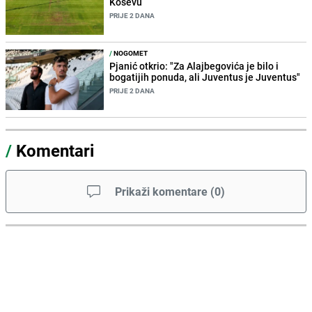
Koševu
PRIJE 2 DANA
/
NOGOMET
Pjanić otkrio: "Za Alajbegovića je bilo i
bogatijih ponuda, ali Juventus je Juventus"
PRIJE 2 DANA
/
Komentari
Prikaži komentare
(
0
)