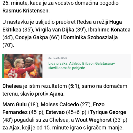
26. minute, kada je za vodstvo domaćina pogodio
Rasmus Kristensen
.
U nastavku je uslijedio preokret Redsa u režiji
Huga
Ekitikea
(35'),
Virgila van Dijka
(39'),
Ibrahime Konatea
(44'),
Codyja Gakpa
(66') i
Dominika Szoboszlaija
(70').
22.10.25. 20:32
Liga prvaka: Athletic Bilbao i Galatasaray
slavili domaće pobjede
Chelsea
je istim rezultatom
(5:1)
, samo na domaćem
terenu, slavio protiv
Ajaxa
.
Marc Guiu
(18'),
Moises Caicedo
(27'),
Enzo
Fernandez
(45' p),
Estevao
(45+6' p) i
Tyrique George
(48') pogađali su za Chelsea, a
Wout Weghorst
(33' p)
za Ajax, koji je od 15. minute igrao s igračem manje.