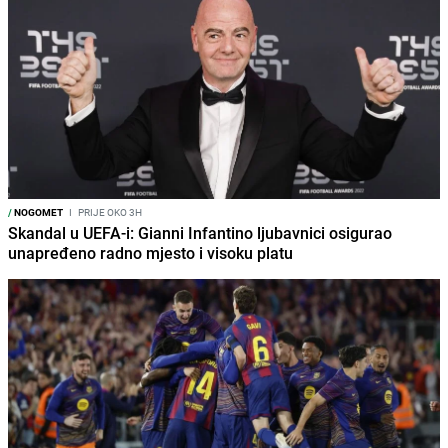
/
NOGOMET
I
PRIJE OKO 3H
Skandal u UEFA-i: Gianni Infantino ljubavnici osigurao
unapređeno radno mjesto i visoku platu