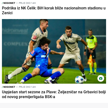
/
NOGOMET
I
PRIJE OKO 14H
Podrška iz NK Čelik: BiH korak bliže nacionalnom stadionu u
Zenici
/
NOGOMET
I
PRIJE OKO 14H
Uspješan start sezone za Plave: Željezničar na Grbavici bolji
od novog premijerligaša BSK-a