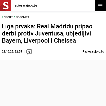
Otvor
/
SPORT
/
NOGOMET
Liga prvaka: Real Madridu pripao
derbi protiv Juventusa, ubjedljivi
Bayern, Liverpool i Chelsea
22.10.25. 22:55
Radiosarajevo.ba
0