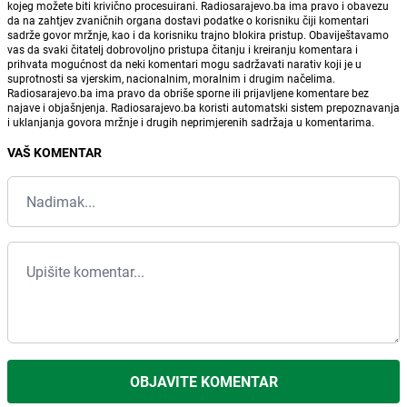
kojeg možete biti krivično procesuirani. Radiosarajevo.ba ima pravo i obavezu
da na zahtjev zvaničnih organa dostavi podatke o korisniku čiji komentari
sadrže govor mržnje, kao i da korisniku trajno blokira pristup. Obaviještavamo
vas da svaki čitatelj dobrovoljno pristupa čitanju i kreiranju komentara i
prihvata mogućnost da neki komentari mogu sadržavati narativ koji je u
suprotnosti sa vjerskim, nacionalnim, moralnim i drugim načelima.
Radiosarajevo.ba ima pravo da obriše sporne ili prijavljene komentare bez
najave i objašnjenja. Radiosarajevo.ba koristi automatski sistem prepoznavanja
i uklanjanja govora mržnje i drugih neprimjerenih sadržaja u komentarima.
VAŠ KOMENTAR
OBJAVITE KOMENTAR