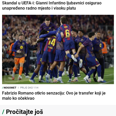
Skandal u UEFA-i: Gianni Infantino ljubavnici osigurao
unapređeno radno mjesto i visoku platu
/
NOGOMET
I
PRIJE OKO 11H
Fabrizio Romano otkrio senzaciju: Ovo je transfer koji je
malo ko očekivao
/
Pročitajte još