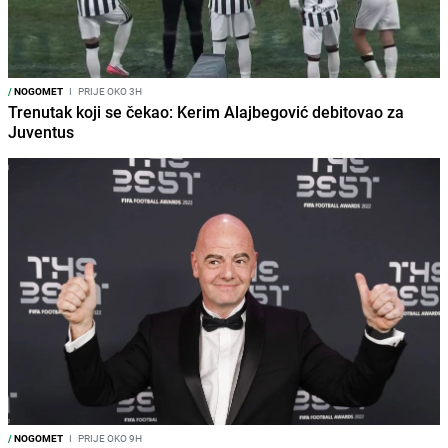
/
NOGOMET
I
PRIJE OKO 3H
Trenutak koji se čekao: Kerim Alajbegović debitovao za
Juventus
/
NOGOMET
I
PRIJE OKO 9H