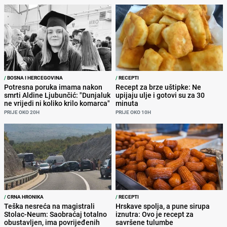
/
BOSNA I HERCEGOVINA
/
RECEPTI
Potresna poruka imama nakon
Recept za brze uštipke: Ne
smrti Aldine Ljubunčić: "Dunjaluk
upijaju ulje i gotovi su za 30
ne vrijedi ni koliko krilo komarca"
minuta
PRIJE OKO 20H
PRIJE OKO 10H
/
CRNA HRONIKA
/
RECEPTI
Teška nesreća na magistrali
Hrskave spolja, a pune sirupa
Stolac-Neum: Saobraćaj totalno
iznutra: Ovo je recept za
obustavljen, ima povrijeđenih
savršene tulumbe