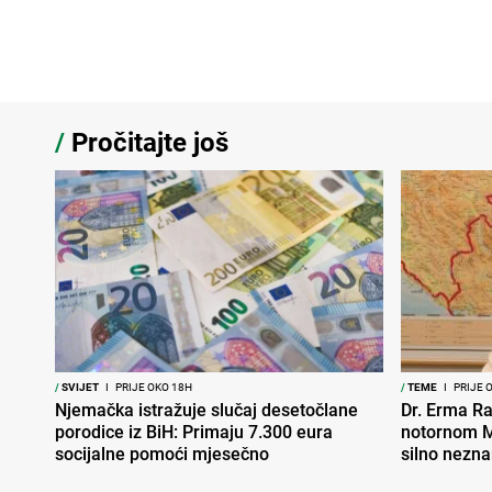
/
Pročitajte još
/
SVIJET
I
PRIJE OKO 18H
/
TEME
I
PRIJE 
Njemačka istražuje slučaj desetočlane
Dr. Erma Ra
porodice iz BiH: Primaju 7.300 eura
notornom M
socijalne pomoći mjesečno
silno nezna