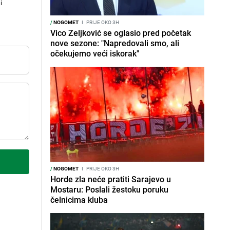
i
/
NOGOMET
I
PRIJE OKO 3H
Vico Zeljković se oglasio pred početak
nove sezone: "Napredovali smo, ali
očekujemo veći iskorak"
/
NOGOMET
I
PRIJE OKO 3H
Horde zla neće pratiti Sarajevo u
Mostaru: Poslali žestoku poruku
čelnicima kluba