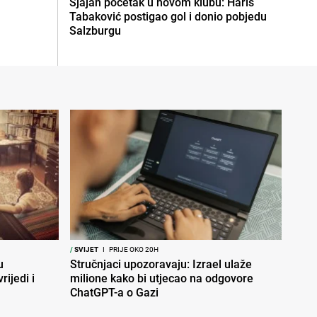
Sjajan početak u novom klubu: Haris
Tabaković postigao gol i donio pobjedu
Salzburgu
/
SVIJET
I
PRIJE OKO 20H
u
Stručnjaci upozoravaju: Izrael ulaže
rijedi i
milione kako bi utjecao na odgovore
ChatGPT-a o Gazi