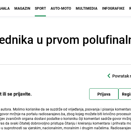
HALA
MAGAZIN
SPORT
AUTO-MOTO
MULTIMEDIA
INFOGRAFIKE
jednika u prvom polufina
Povratak 
li se prijavite.
Prijava
Regi
i autora. Molimo korisnike da se suzdrže od vrijeđanja, psovanja i pisanja komentara
govor mržnje na portalu radiosarajevo.ba, zbog kojeg možete biti krivično procesuir
ev zvaničnih organa dostavi podatke o korisniku čiji komentari sadrže govor mržnj
vas da svaki čitatelj dobrovoljno pristupa čitanju i kreiranju komentara i prihvata 
e u suprotnosti sa vjerskim, nacionalnim, moralnim i drugim načelima. Radiosaraje