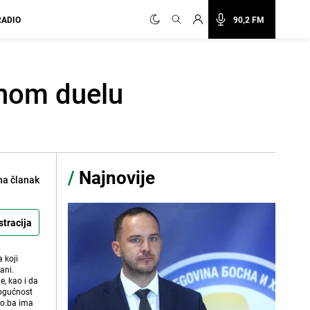
RADIO
90,2 FM
lnom duelu
/
Najnovije
na članak
stracija
 koji
ani.
e, kao i da
mogućnost
vo.ba ima