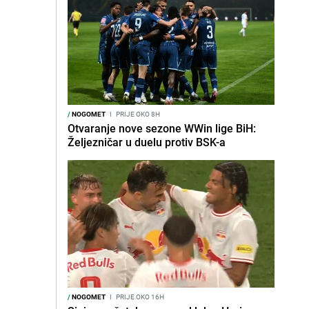
/
NOGOMET
I
PRIJE OKO 8H
Otvaranje nove sezone WWin lige BiH:
Željezničar u duelu protiv BSK-a
/
NOGOMET
I
PRIJE OKO 16H