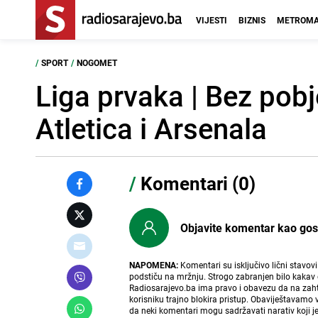
VIJESTI
BIZNIS
METROMA
/
SPORT
/
NOGOMET
Liga prvaka | Bez pob
Atletica i Arsenala
/
Komentari (0)
Objavite komentar kao gost i
NAPOMENA:
Komentari su isključivo lični stavov
podstiču na mržnju. Strogo zabranjen bilo kakav 
Radiosarajevo.ba ima pravo i obavezu da na zahtj
korisniku trajno blokira pristup. Obaviještavamo 
da neki komentari mogu sadržavati narativ koji j