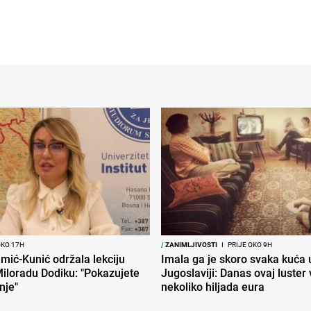
OKO 17H
/
ZANIMLJIVOSTI
I
PRIJE OKO 9H
mić-Kunić održala lekciju
Imala ga je skoro svaka kuća 
iloradu Dodiku: "Pokazujete
Jugoslaviji: Danas ovaj luster v
nje"
nekoliko hiljada eura