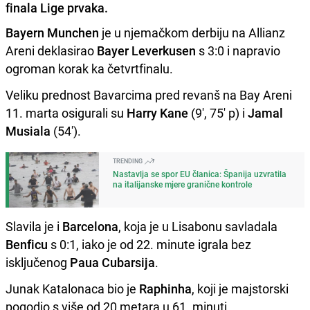
finala Lige prvaka.
Bayern Munchen
je u njemačkom derbiju na Allianz
Areni deklasirao
Bayer Leverkusen
s 3:0 i napravio
ogroman korak ka četvrtfinalu.
Veliku prednost Bavarcima pred revanš na Bay Areni
11. marta osigurali su
Harry Kane
(9', 75' p) i
Jamal
Musiala
(54').
TRENDING
Nastavlja se spor EU članica: Španija uzvratila
na italijanske mjere granične kontrole
Slavila je i
Barcelona
, koja je u Lisabonu savladala
Benficu
s 0:1, iako je od 22. minute igrala bez
isključenog
Paua Cubarsija
.
Junak Katalonaca bio je
Raphinha
, koji je majstorski
pogodio s više od 20 metara u 61. minuti.