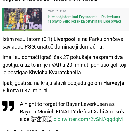
05.03.25. 21:02
Inter pobjedom kod Feyenoorda u Rotterdamu
napravio veliki korak ka četvrfinalu Lige prvaka
Istim rezultatom (0:1)
Liverpool
je na Parku prinčeva
savladao
PSG
, unatoč dominaciji domaćina.
Imali su domaći igrači čak 27 pokušaja naspram dva
gostiju, a uz to im je i VAR u 20. minuti poništio gol koji
je postigao
Khvicha Kvaratskhelia
.
Ipak, gosti su na kraju slavili pobjedu golom
Harveyja
Elliotta
u 87. minuti.
A night to forget for Bayer Leverkusen as
Bayern Munich FINALLY defeat Xabi Alonso's
side 🤯🏆🇩🇪
pic.twitter.com/2vSNAqgdgM