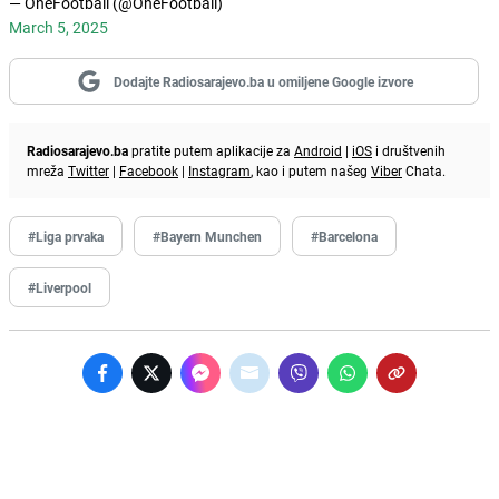
— OneFootball (@OneFootball)
March 5, 2025
Dodajte Radiosarajevo.ba u omiljene Google izvore
Radiosarajevo.ba
pratite putem aplikacije za
Android
|
iOS
i društvenih
mreža
Twitter
|
Facebook
|
Instagram
, kao i putem našeg
Viber
Chata.
#Liga prvaka
#Bayern Munchen
#Barcelona
#Liverpool