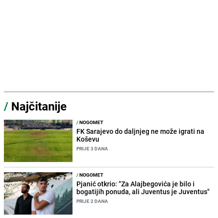
/
Najčitanije
/
NOGOMET
FK Sarajevo do daljnjeg ne može igrati na
Koševu
PRIJE 3 DANA
/
NOGOMET
Pjanić otkrio: "Za Alajbegovića je bilo i
bogatijih ponuda, ali Juventus je Juventus"
PRIJE 2 DANA