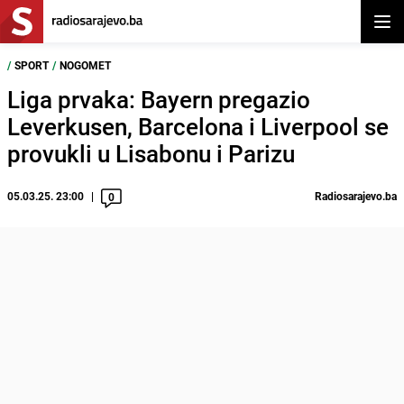
Otvor
/
SPORT
/
NOGOMET
Liga prvaka: Bayern pregazio
Leverkusen, Barcelona i Liverpool se
provukli u Lisabonu i Parizu
05.03.25. 23:00
Radiosarajevo.ba
0