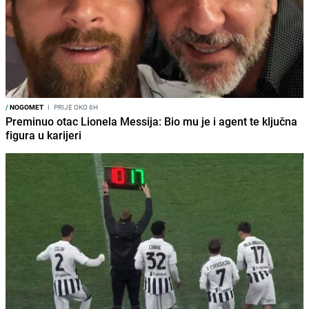
/
NOGOMET
I
PRIJE OKO 6H
Preminuo otac Lionela Messija: Bio mu je i agent te ključna
figura u karijeri