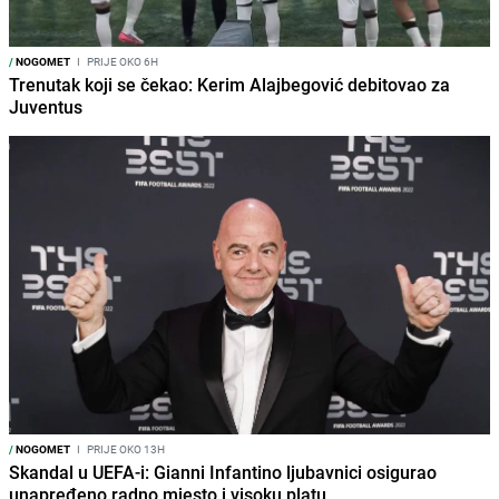
/
NOGOMET
I
PRIJE OKO 6H
Trenutak koji se čekao: Kerim Alajbegović debitovao za
Juventus
/
NOGOMET
I
PRIJE OKO 13H
Skandal u UEFA-i: Gianni Infantino ljubavnici osigurao
unapređeno radno mjesto i visoku platu