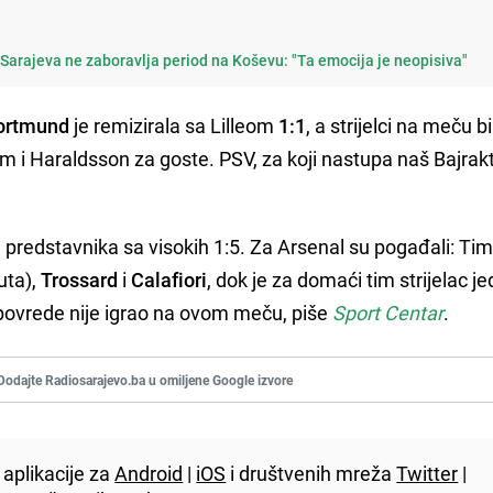
Sarajeva ne zaboravlja period na Koševu: "Ta emocija je neopisiva"
ortmund
je remizirala sa Lilleom
1:1
, a strijelci na meču bi
im i Haraldsson za goste. PSV, za koji nastupa naš Bajrakt
predstavnika sa visokih 1:5. Za Arsenal su pogađali: Tim
uta),
Trossard
i
Calafiori
, dok je za domaći tim strijelac j
ovrede nije igrao na ovom meču, piše
Sport Centar
.
Dodajte Radiosarajevo.ba u omiljene Google izvore
aplikacije za
Android
|
iOS
i društvenih mreža
Twitter
|