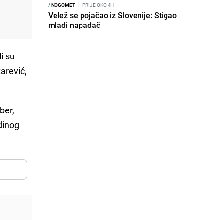
/
NOGOMET
I
PRIJE OKO 4H
Velež se pojačao iz Slovenije: Stigao
mladi napadač
li su
arević,
ber,
edinog