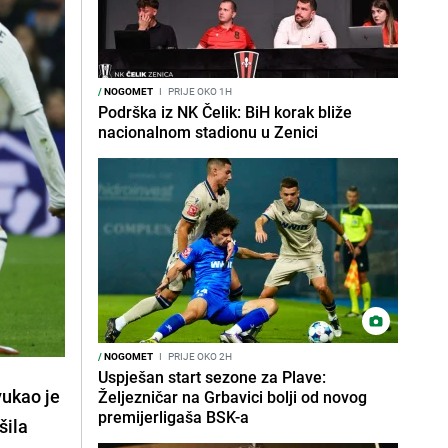
/
NOGOMET
I
PRIJE OKO 1H
Podrška iz NK Čelik: BiH korak bliže
nacionalnom stadionu u Zenici
/
NOGOMET
I
PRIJE OKO 2H
Uspješan start sezone za Plave:
vukao je
Željezničar na Grbavici bolji od novog
premijerligaša BSK-a
šila