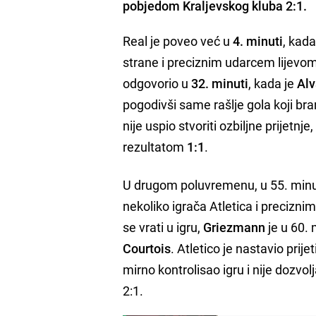
pobjedom Kraljevskog kluba 2:1.
Real je poveo već u
4. minuti
, kada
strane i preciznim udarcem lijevom
odgovorio u
32. minuti
, kada je
Alv
pogodivši same rašlje gola koji bra
nije uspio stvoriti ozbiljne prijetnj
rezultatom
1:1
.
U drugom poluvremenu, u 55. minu
nekoliko igrača Atletica i precizn
se vrati u igru,
Griezmann
je u 60. 
Courtois
. Atletico je nastavio prije
mirno kontrolisao igru i nije dozvol
2:1.