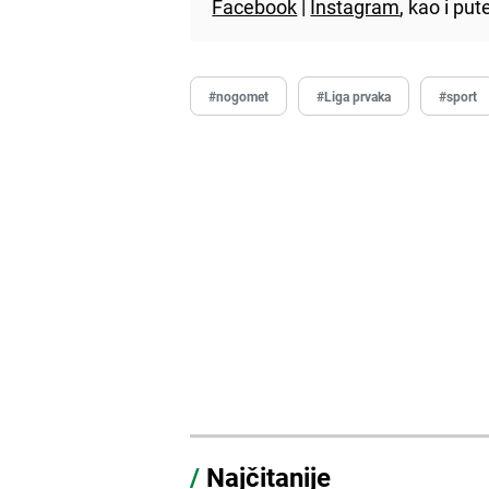
Facebook
|
Instagram
, kao i p
#nogomet
#Liga prvaka
#sport
/
Najčitanije