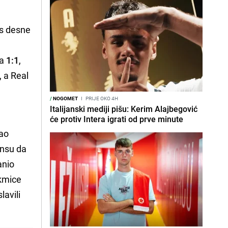
 s desne
na
1:1
,
, a Real
/
NOGOMET
I
PRIJE OKO 4H
Italijanski mediji pišu: Kerim Alajbegović
će protiv Intera igrati od prve minute
zao
ansu da
anio
akmice
lavili