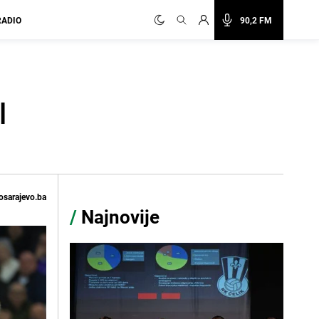
RADIO
90,2 FM
l
osarajevo.ba
/
Najnovije