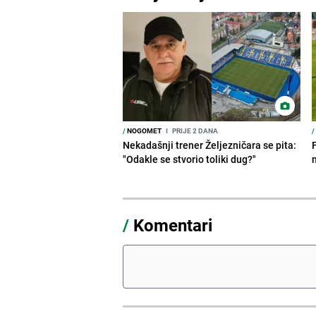
/
NOGOMET
I
PRIJE 2 DANA
/
Nekadašnji trener Željezničara se pita:
"Odakle se stvorio toliki dug?"
/
Komentari