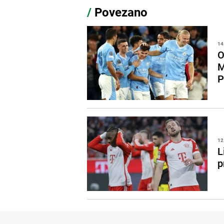
/
Povezano
14
O
M
P
12
L
p