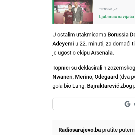
TRENDING
Ljubimac navijača 
U ostalim utakmicama
Borussia D
Adeyemi
u 22. minuti, za domaći t
je ugostio ekipu
Arsenala
.
Topnici
su deklasirali nizozemskog 
Nwaneri
,
Merino
,
Odegaard
(dva p
gola bio Lang.
Bajraktarević
zbog p
Radiosarajevo.ba
pratite putem 