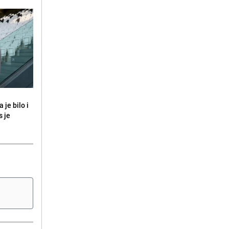
 je bilo i
s je