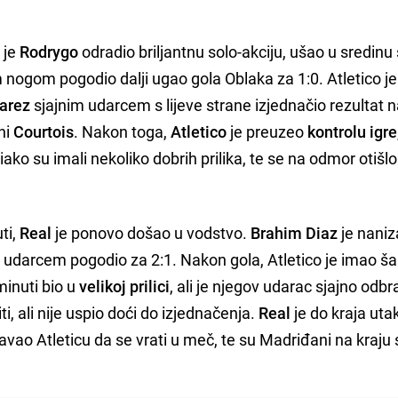
 je
Rodrygo
odradio briljantnu solo-akciju, ušao u sredinu
 nogom pogodio dalji ugao gola Oblaka za 1:0. Atletico je
arez
sjajnim udarcem s lijeve strane izjednačio rezultat 
ni
Courtois
. Nakon toga,
Atletico
je preuzeo
kontrolu igre
e, iako su imali nekoliko dobrih prilika, te se na odmor otišlo
ti,
Real
je ponovo došao u vodstvo.
Brahim
Diaz
je nani
im udarcem pogodio za 2:1. Nakon gola, Atletico je imao š
minuti bio u
velikoj prilici
, ali je njegov udarac sjajno odbr
titi, ali nije uspio doći do izjednačenja.
Real
je do kraja ut
javao Atleticu da se vrati u meč, te su Madriđani na kraju s