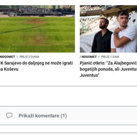
NOGOMET
I
PRIJE 2 DANA
/
NOGOMET
I
PRIJE 1 DAN
FK Sarajevo do daljnjeg ne može igrati
Pjanić otkrio: "Za Alajbegovića
na Koševu
bogatijih ponuda, ali Juventu
Juventus"
Prikaži komentare
(
1
)