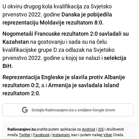
U okviru drugog kola kvalifikacija za Svjetsko
prvenstvo 2022. godine
Danska je pobijedila
reprezentaciju Moldavije rezultatom 8:0.
Nogometaši Francuske rezultatom 2:0 savladali su
Kazahstan
na gostovanju i sada su na čelu
kvalifikacijske grupe D za odlazak na Svjetsko
prvenstvo 2022. godine u kojoj se nalazi i
selekcija
BiH
.
Reprezentacija Engleske je slavila protiv Albanije
rezultatom 0:2
, a i
Armenija je savladala Island
rezultatom 2:0.
Dodajte Radiosarajevo.ba u omiljene Google izvore
Radiosarajevo.ba
pratite putem aplikacije za
Android
|
iOS
i društvenih
mreža
Twitter
|
Facebook
|
Instagram
, kao i putem našeg
Viber
Chata.