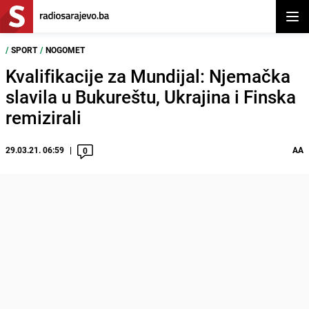
Otvor
/
SPORT
/
NOGOMET
Kvalifikacije za Mundijal: Njemačka
slavila u Bukureštu, Ukrajina i Finska
remizirali
29.03.21. 06:59
AA
0