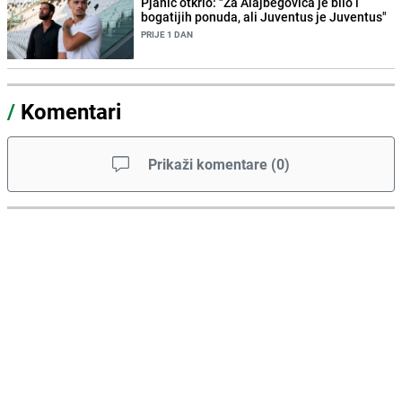
Pjanić otkrio: "Za Alajbegovića je bilo i
bogatijih ponuda, ali Juventus je Juventus"
PRIJE 1 DAN
/
Komentari
Prikaži komentare
(
0
)