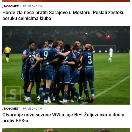
/
NOGOMET
I
PRIJE OKO 2H
Horde zla neće pratiti Sarajevo u Mostaru: Poslali žestoku
poruku čelnicima kluba
/
NOGOMET
I
PRIJE OKO 7H
Otvaranje nove sezone WWin lige BiH: Željezničar u duelu
protiv BSK-a