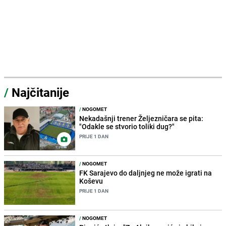
/
Najčitanije
/
NOGOMET
Nekadašnji trener Željezničara se pita:
"Odakle se stvorio toliki dug?"
PRIJE 1 DAN
/
NOGOMET
FK Sarajevo do daljnjeg ne može igrati na
Koševu
PRIJE 1 DAN
/
NOGOMET