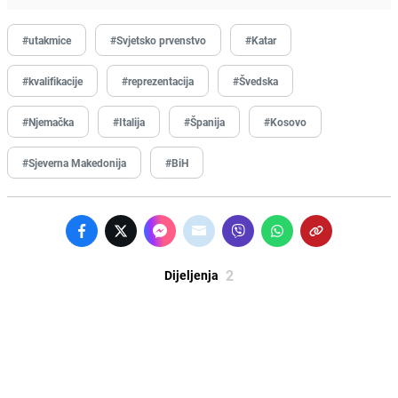
#utakmice
#Svjetsko prvenstvo
#Katar
#kvalifikacije
#reprezentacija
#Švedska
#Njemačka
#Italija
#Španija
#Kosovo
#Sjeverna Makedonija
#BiH
2
Dijeljenja