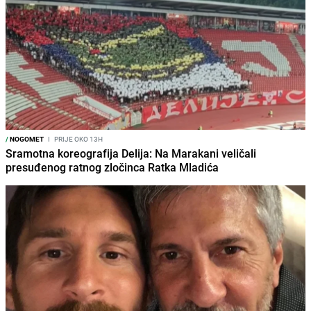
/
NOGOMET
I
PRIJE OKO 13H
Sramotna koreografija Delija: Na Marakani veličali
presuđenog ratnog zločinca Ratka Mladića