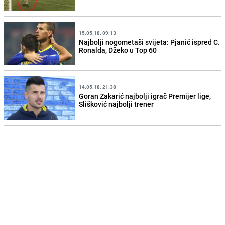
15.05.18. 09:13
Najbolji nogometaši svijeta: Pjanić ispred C.
Ronalda, Džeko u Top 60
14.05.18. 21:38
Goran Zakarić najbolji igrač Premijer lige,
Slišković najbolji trener