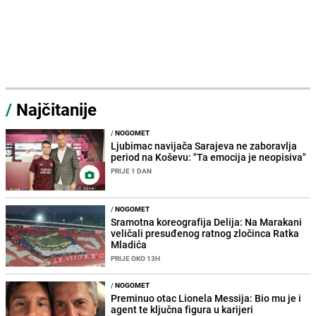
/
Najčitanije
/
NOGOMET
Ljubimac navijača Sarajeva ne zaboravlja
period na Koševu: "Ta emocija je neopisiva"
PRIJE 1 DAN
/
NOGOMET
Sramotna koreografija Delija: Na Marakani
veličali presuđenog ratnog zločinca Ratka
Mladića
PRIJE OKO 13H
/
NOGOMET
Preminuo otac Lionela Messija: Bio mu je i
agent te ključna figura u karijeri