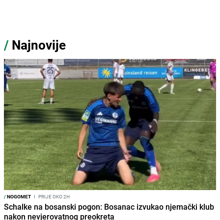
/
Najnovije
/
NOGOMET
I
PRIJE OKO 2H
Schalke na bosanski pogon: Bosanac izvukao njemački klub
nakon nevjerovatnog preokreta