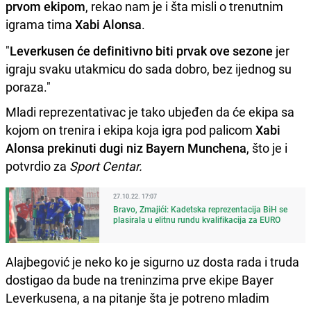
prvom ekipom
, rekao nam je i šta misli o trenutnim
igrama tima
Xabi Alonsa
.
"
Leverkusen će definitivno biti prvak ove sezone
jer
igraju svaku utakmicu do sada dobro, bez ijednog su
poraza."
Mladi reprezentativac je tako ubjeđen da će ekipa sa
kojom on trenira i ekipa koja igra pod palicom
Xabi
Alonsa prekinuti dugi niz Bayern Munchena
, što je i
potvrdio za
Sport Centar.
27.10.22. 17:07
Bravo, Zmajići: Kadetska reprezentacija BiH se
plasirala u elitnu rundu kvalifikacija za EURO
Alajbegović je neko ko je sigurno uz dosta rada i truda
dostigao da bude na treninzima prve ekipe Bayer
Leverkusena, a na pitanje šta je potreno mladim