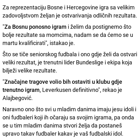
Za reprezentaciju Bosne i Hercegovine igra sa velikim
zadovoljstvom željan je ostvarivanja odličnih rezultata.
"
Za Bosnu ponosno igram
i želim da postignemo što
bolje rezultate sa momcima, nadam se da ćemo se u
martu kvalificirati", istakao je.
Što se tiče seniorskog fudbala i ono gdje želi da ostvari
veliki rezultat, je trenutni lider Bundeslige i ekipa koja
bilježi velike rezultate.
"
Značajne tragove volio bih ostaviti u klubu gdje
trenutno igram
, Leverkusen definitivno", rekao je
Alajbegović.
Naravno ono što svi u mladim danima imaju jesu idoli i
oni fudbaleri koji ih očaraju sa svojim igrama, pa onda
se u tim mladim danima stvori želja da postaneš
upravo takav fudbaler kakav je vaš fudbalski idol.