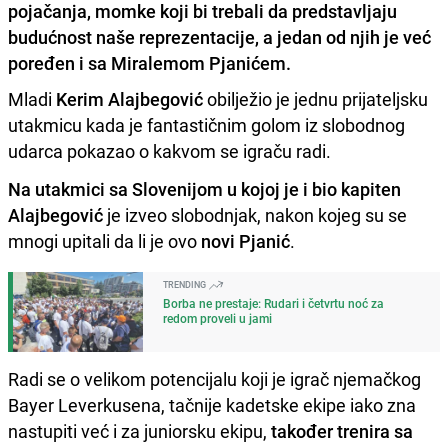
pojačanja, momke koji bi trebali da predstavljaju
budućnost naše reprezentacije, a jedan od njih je već
poređen i sa Miralemom Pjanićem.
Mladi
Kerim Alajbegović
obilježio je jednu prijateljsku
utakmicu kada je fantastičnim golom iz slobodnog
udarca pokazao o kakvom se igraču radi.
Na utakmici sa Slovenijom u kojoj je i bio kapiten
Alajbegović
je izveo slobodnjak, nakon kojeg su se
mnogi upitali da li je ovo
novi Pjanić
.
TRENDING
Borba ne prestaje: Rudari i četvrtu noć za
redom proveli u jami
Radi se o velikom potencijalu koji je igrač njemačkog
Bayer Leverkusena, tačnije kadetske ekipe iako zna
nastupiti već i za juniorsku ekipu,
također trenira sa