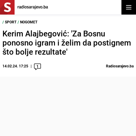
Otvor
/
SPORT
/
NOGOMET
Kerim Alajbegović: 'Za Bosnu
ponosno igram i želim da postignem
što bolje rezultate'
14.02.24. 17:25
Radiosarajevo.ba
1