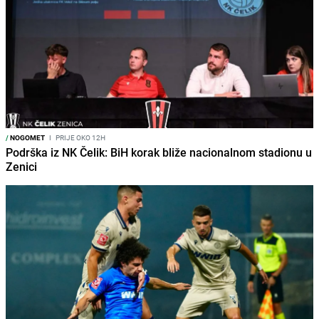
/
NOGOMET
I
PRIJE OKO 12H
Podrška iz NK Čelik: BiH korak bliže nacionalnom stadionu u
Zenici