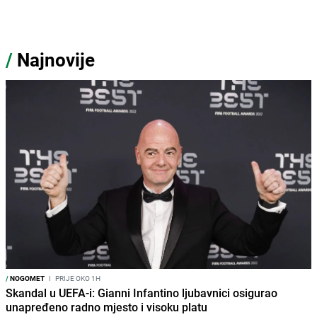
/
Najnovije
/
NOGOMET
I
PRIJE OKO 1H
Skandal u UEFA-i: Gianni Infantino ljubavnici osigurao
unapređeno radno mjesto i visoku platu