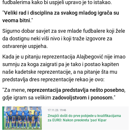
fudbalerima kako bi uspjeli upravo je to istakao.
"
Veliki rad i disciplina za svakog mladog igrača su
veoma bitni
."
Sigurno dobar savjet za sve mlade fudbalere koji žele
da dostignu neki viši nivo i koji traže izgovore za
ostvarenje uspjeha.
Kada je u pitanju reprezentacija Alajbegović nije imao
sumnju za koga zaigrati pa je tako i postao kapiten
naše kadetske reprezentacije, a na pitanje šta mu
predstavlja dres reprezentacije rekao je ovo:
"Za mene,
reprezentacija predstavlja nešto posebno
,
gdje igram sa velikim
zadovoljstvom i ponosom
."
17.11.23. 19:46
Zmajići došli do prve pobjede u kvalifikacijama
za EURO: Nakon preokreta 'pao' Kipar