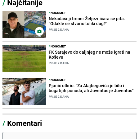
/
Najčitanije
/
NOGOMET
Nekadašnji trener Željezničara se pita:
"Odakle se stvorio toliki dug?"
PRIJE 2 DANA
/
NOGOMET
FK Sarajevo do daljnjeg ne može igrati na
Koševu
PRIJE 2 DANA
/
NOGOMET
Pjanić otkrio: "Za Alajbegovića je bilo i
bogatijih ponuda, ali Juventus je Juventus"
PRIJE 2 DANA
/
Komentari