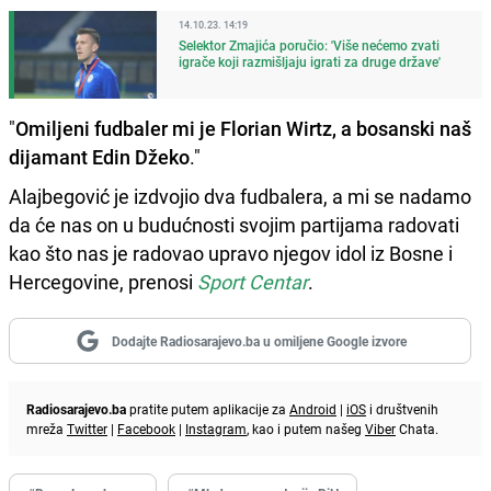
14.10.23. 14:19
Selektor Zmajića poručio: 'Više nećemo zvati
igrače koji razmišljaju igrati za druge države'
"
Omiljeni fudbaler mi je Florian Wirtz, a bosanski naš
dijamant Edin Džeko
."
Alajbegović je izdvojio dva fudbalera, a mi se nadamo
da će nas on u budućnosti svojim partijama radovati
kao što nas je radovao upravo njegov idol iz Bosne i
Hercegovine, prenosi
Sport Centar
.
Dodajte Radiosarajevo.ba u omiljene Google izvore
Radiosarajevo.ba
pratite putem aplikacije za
Android
|
iOS
i društvenih
mreža
Twitter
|
Facebook
|
Instagram
, kao i putem našeg
Viber
Chata.