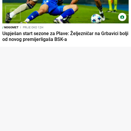
/
NOGOMET
I
PRIJE OKO 12H
Uspješan start sezone za Plave: Željezničar na Grbavici bolji
od novog premijerligaša BSK-a