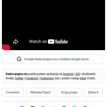
Dodajte Radiosarajevo.ba u omiljene Google izvore
Radiosarajevo.ba
pratite putem aplikacije za
Android
|
iOS
i društvenih
mreža
Twitter
|
Facebook
|
Instagram
, kao i putem našeg
Viber
Chata.
#Juventus
#Miralem Pjanić
#Liga prvaka
#Serie A