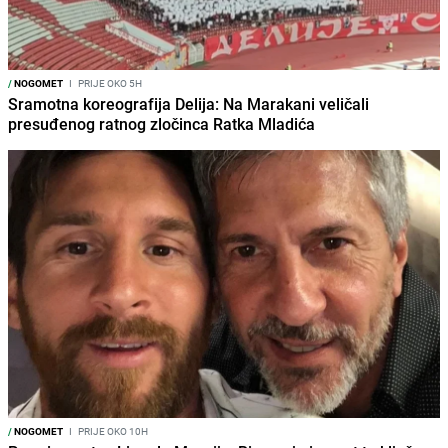
/
NOGOMET
I
PRIJE OKO 5H
Sramotna koreografija Delija: Na Marakani veličali
presuđenog ratnog zločinca Ratka Mladića
/
NOGOMET
I
PRIJE OKO 10H