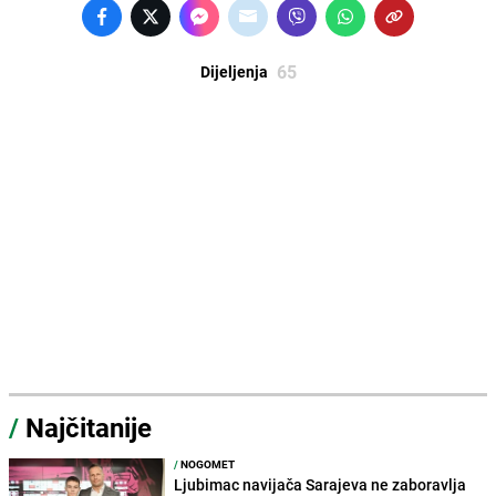
65
Dijeljenja
/
Najčitanije
/
NOGOMET
Ljubimac navijača Sarajeva ne zaboravlja