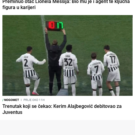
Preminuo otac Lionela Messija: Bio mu je i agent te ključna
figura u karijeri
/
NOGOMET
I
PRIJE OKO 11H
Trenutak koji se čekao: Kerim Alajbegović debitovao za
Juventus