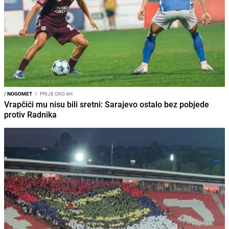
/
NOGOMET
I
PRIJE OKO 4H
Vrapčići mu nisu bili sretni: Sarajevo ostalo bez pobjede
protiv Radnika