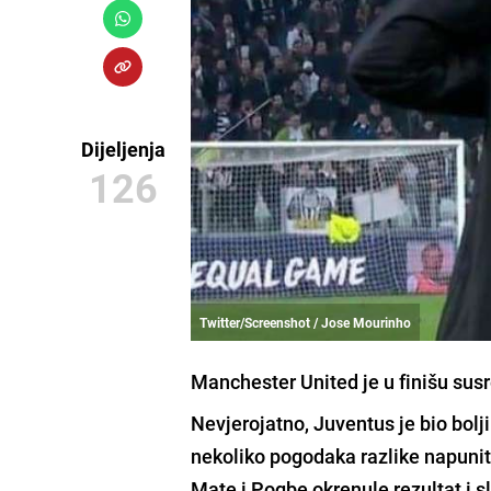
Dijeljenja
126
Twitter/Screenshot / Jose Mourinho
Manchester United je u finišu susr
Nevjerojatno,
Juventus
je bio bolj
nekoliko pogodaka razlike napuniti
Mate i Pogbe
okrenule rezultat i s