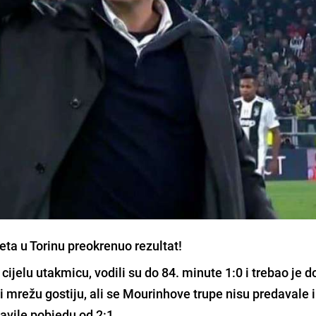
eta u Torinu preokrenuo rezultat!
i cijelu utakmicu, vodili su do 84. minute 1:0 i trebao je d
 mrežu gostiju, ali se
Mourinhove
trupe nisu predavale i
lavile pobjedu od 2:1.