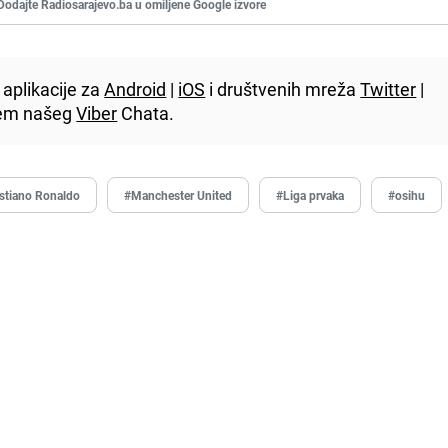
Dodajte Radiosarajevo.ba u omiljene Google izvore
aplikacije za
Android
|
iOS
i društvenih mreža
Twitter
|
utem našeg
Viber
Chata.
istiano Ronaldo
#Manchester United
#Liga prvaka
#osihu