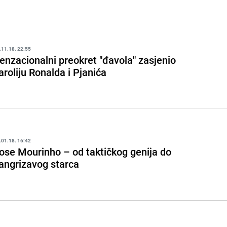
.11.18. 22:55
enzacionalni preokret "đavola" zasjenio
aroliju Ronalda i Pjanića
.01.18. 16:42
ose Mourinho – od taktičkog genija do
angrizavog starca