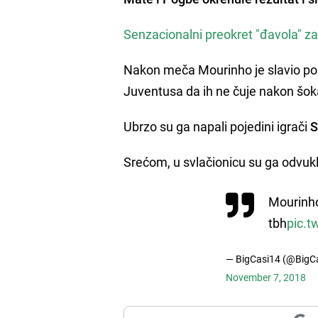
Senzacionalni preokret "đavola" zas
Nakon meča Mourinho je slavio pobj
Juventusa da ih ne čuje nakon šok
Ubrzo su ga napali pojedini igrači
S
Srećom, u svlačionicu su ga odvukl
Mourinho
tbh
pic.
— BigCasi14 (@BigC
November 7, 2018