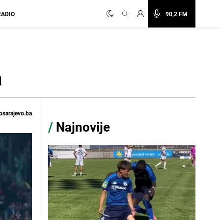
RADIO
90,2 FM
a
osarajevo.ba
/
Najnovije