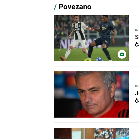
/
Povezano
07
S
č
03
J
č