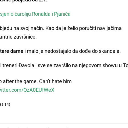
jenio čaroliju Ronalda i Pjanića
edu na svoj način. Kao da je želio poručiti navijačima
antne završnice.
tare dame
i malo je nedostajalo da dođe do skandala.
i treneri Đavola i sve se završilo na njegovom showu u T
 after the game. Can't hate him
twitter.com/QzA0EUfWeX
asi14)