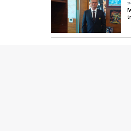
20
M
t