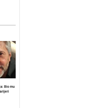
ja: Bio mu
arijeri