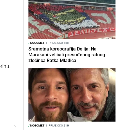
/
NOGOMET
I
PRIJE OKO 15H
Sramotna koreografija Delija: Na
Marakani veličali presuđenog ratnog
zločinca Ratka Mladića
orinu.
/
NOGOMET
I
PRIJE OKO 21H