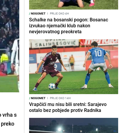
/
NOGOMET
I
PRIJE OKO 4H
Schalke na bosanski pogon: Bosanac
izvukao njemački klub nakon
nevjerovatnog preokreta
/
NOGOMET
I
PRIJE OKO 14H
Vrapčići mu nisu bili sretni: Sarajevo
ostalo bez pobjede protiv Radnika
o vrha s
 preko