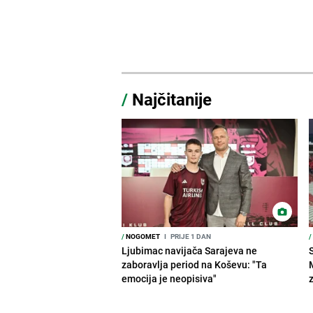
/
Najčitanije
/
NOGOMET
I
PRIJE 1 DAN
/
Ljubimac navijača Sarajeva ne
zaboravlja period na Koševu: "Ta
emocija je neopisiva"