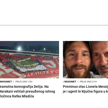
NOGOMET
I
PRIJE OKO 15H
/
NOGOMET
I
PRIJE OKO 21H
Sramotna koreografija Delija: Na
Preminuo otac Lionela Messi
Marakani veličali presuđenog ratnog
je i agent te ključna figura u k
zločinca Ratka Mladića