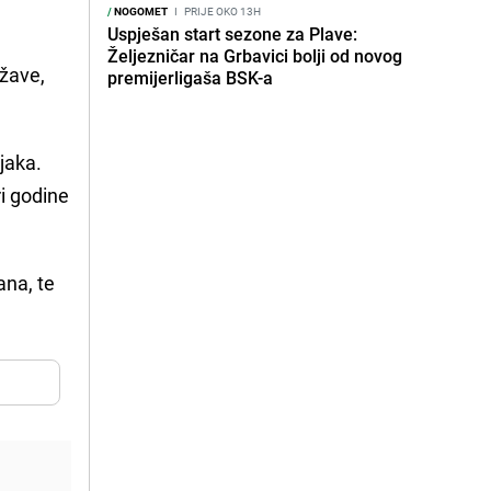
/
NOGOMET
I
PRIJE OKO 13H
Uspješan start sezone za Plave:
Željezničar na Grbavici bolji od novog
ržave,
premijerligaša BSK-a
jaka.
ri godine
ana, te