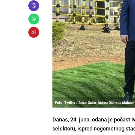
Foto: Twitter / Amar Osim, Asima Osim sa statuom
Danas, 24. juna, odana je počast 
selektoru, ispred nogometnog sta