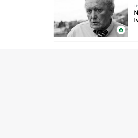
19
N
I