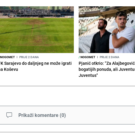
NOGOMET
I
PRIJE 2 DANA
/
NOGOMET
I
PRIJE 2 DANA
FK Sarajevo do daljnjeg ne može igrati
Pjanić otkrio: "Za Alajbegovića
na Koševu
bogatijih ponuda, ali Juventu
Juventus"
Prikaži komentare
(
0
)