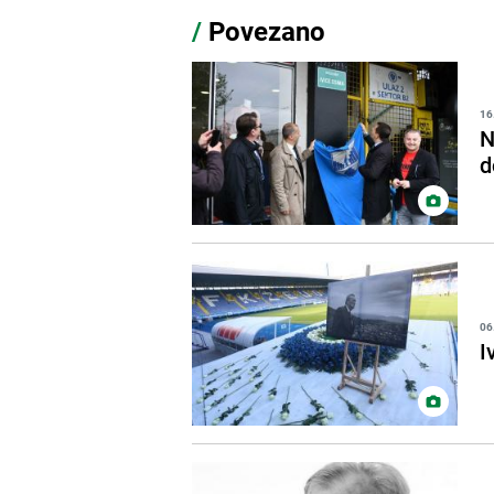
/
Povezano
16
N
d
06
I