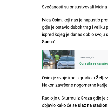
Svečanosti su prisustvovali Ivicin
Ivica Osim, koji nas je napustio p
gdje je ostavio dubok trag i veliku
ispred kojeg je danas dobio svoju 
Sunca"
.
TRENDING
Oglasila se sarajev
Osim je svoje ime izgradio u
Želje
Nakon završene nogometne karijere,
Radio je u Sturmu iz Graza gdje je
objavio kako će se
ulaz na stadion