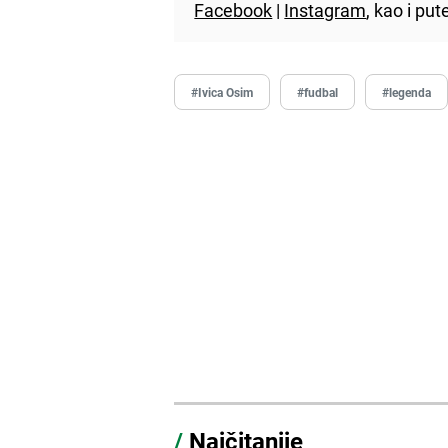
Facebook
|
Instagram
, kao i p
#Ivica Osim
#fudbal
#legenda
/
Najčitanije