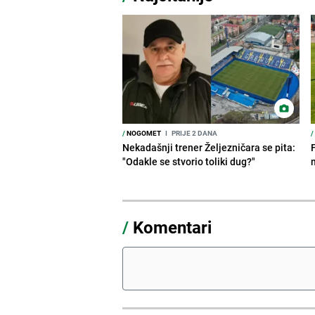
/
NOGOMET
I
PRIJE 2 DANA
/
Nekadašnji trener Željezničara se pita:
"Odakle se stvorio toliki dug?"
/
Komentari