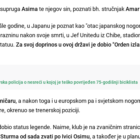
a supruga
Asima
te njegov sin, poznati bh. stručnjak
Amar
rošle godine, u Japanu je poznat kao "otac japanskog nogo
 prazninu nakon svoje smrti, u Jef Unitedu iz Chibe, stadio
statuu.
Za svoj doprinos u ovoj državi je dobio "Orden izl
ska policija o nesreći u kojoj je teško povrijeđen 75-godišnji biciklista
zničaru
, a nakon toga i u europskom pa i svjetskom nogo
 okrenuo se trenerskoj poziciji.
 dobio status legende. Naime, klub je na zvaničnim stran
 Sturma od sada zvati po Ivici Osimu
, a također je u plan