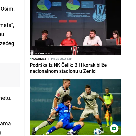
 Osim
.
meta",
nu
azećeg
/
NOGOMET
I
PRIJE OKO 13H
Podrška iz NK Čelik: BiH korak bliže
nacionalnom stadionu u Zenici
metu.
icama
u