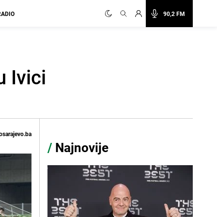
RADIO
90,2 FM
 Ivici
osarajevo.ba
/
Najnovije