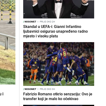
/
NOGOMET
I
PRIJE OKO 2H
Skandal u UEFA-i: Gianni Infantino
ljubavnici osigurao unapređeno radno
mjesto i visoku platu
/
NOGOMET
I
PRIJE OKO 3H
 i
Fabrizio Romano otkrio senzaciju: Ovo je
transfer koji je malo ko očekivao