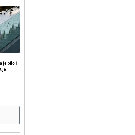
 je bilo i
s je