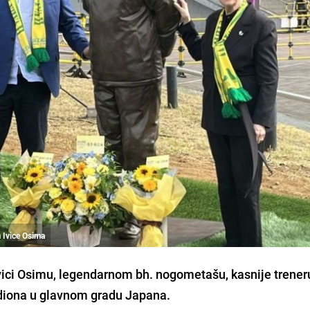
 Ivice Osima
Ivici Osimu, legendarnom bh. nogometašu, kasnije treneru
diona u glavnom gradu Japana.