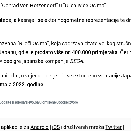
"Conrad von Hotzendorf" u "Ulica Ivice Osima".
iteda, a kasnije i selektor nogometne reprezentacije te d
azvana "Riječi Osima", koja sadržava citate velikog stručn
 Japanu, gdje je
prodato više od 400.000 primjeraka
. Četi
 videoigre japanske kompanije
SEGA
.
ni udar, u vrijeme dok je bio selektor reprezentacije Jap
 maja 2022. godine
.
Dodajte Radiosarajevo.ba u omiljene Google izvore
aplikacije za
Android
|
iOS
i društvenih mreža
Twitter
|