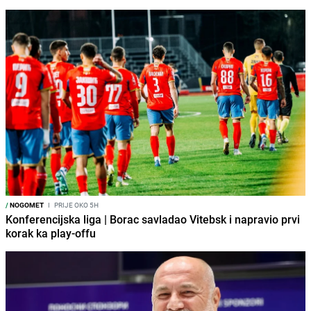
/
NOGOMET
I
PRIJE OKO 5H
Konferencijska liga | Borac savladao Vitebsk i napravio prvi
korak ka play-offu