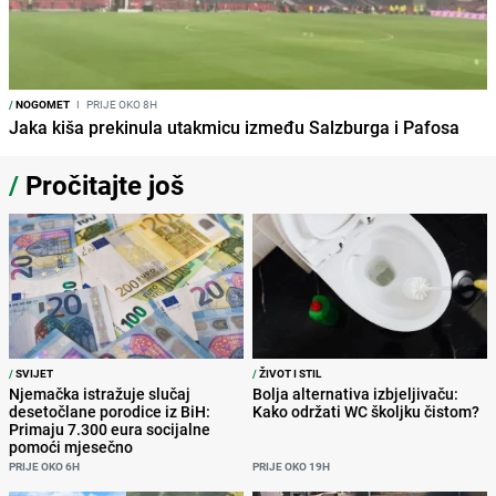
/
NOGOMET
I
PRIJE OKO 8H
Jaka kiša prekinula utakmicu između Salzburga i Pafosa
/
Pročitajte još
/
SVIJET
/
ŽIVOT I STIL
Njemačka istražuje slučaj
Bolja alternativa izbjeljivaču:
desetočlane porodice iz BiH:
Kako održati WC školjku čistom?
Primaju 7.300 eura socijalne
pomoći mjesečno
PRIJE OKO 6H
PRIJE OKO 19H