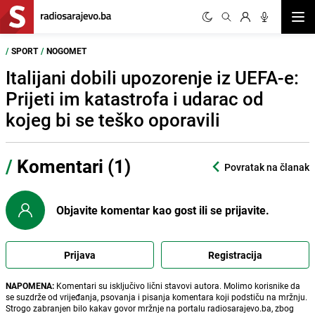
Otvor
/
SPORT
/
NOGOMET
Italijani dobili upozorenje iz UEFA-e:
Prijeti im katastrofa i udarac od
kojeg bi se teško oporavili
/
Komentari (1)
Povratak na članak
Objavite komentar kao gost ili se prijavite.
Prijava
Registracija
NAPOMENA:
Komentari su isključivo lični stavovi autora. Molimo korisnike da
se suzdrže od vrijeđanja, psovanja i pisanja komentara koji podstiču na mržnju.
Strogo zabranjen bilo kakav govor mržnje na portalu radiosarajevo.ba, zbog