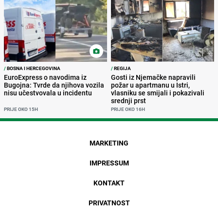
/
BOSNA I HERCEGOVINA
/
REGIJA
EuroExpress o navodima iz
Gosti iz Njemačke napravili
Bugojna: Tvrde da njihova vozila
požar u apartmanu u Istri,
nisu učestvovala u incidentu
vlasniku se smijali i pokazivali
srednji prst
PRIJE OKO 15H
PRIJE OKO 16H
MARKETING
IMPRESSUM
KONTAKT
PRIVATNOST