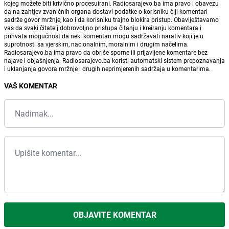
kojeg možete biti krivično procesuirani. Radiosarajevo.ba ima pravo i obavezu
da na zahtjev zvaničnih organa dostavi podatke o korisniku čiji komentari
sadrže govor mržnje, kao i da korisniku trajno blokira pristup. Obaviještavamo
vas da svaki čitatelj dobrovoljno pristupa čitanju i kreiranju komentara i
prihvata mogućnost da neki komentari mogu sadržavati narativ koji je u
suprotnosti sa vjerskim, nacionalnim, moralnim i drugim načelima.
Radiosarajevo.ba ima pravo da obriše sporne ili prijavljene komentare bez
najave i objašnjenja. Radiosarajevo.ba koristi automatski sistem prepoznavanja
i uklanjanja govora mržnje i drugih neprimjerenih sadržaja u komentarima.
VAŠ KOMENTAR
OBJAVITE KOMENTAR