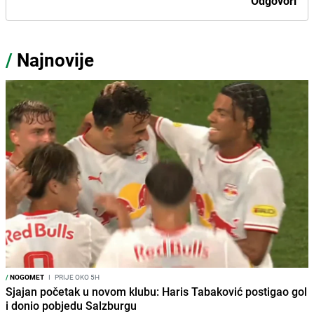
Odgovori
/
Najnovije
/
NOGOMET
I
PRIJE OKO 5H
Sjajan početak u novom klubu: Haris Tabaković postigao gol
i donio pobjedu Salzburgu