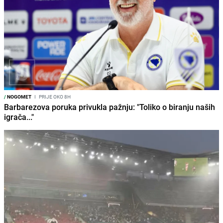
/
NOGOMET
I
PRIJE OKO 8H
Barbarezova poruka privukla pažnju: "Toliko o biranju naših
igrača..."