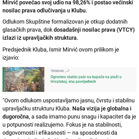
Mirvić povećao svoj udio na 98,26% i postao većinski
nosilac prava odlučivanja u Klubu.
Odlukom Skupštine formalizovan je otkup dodatnih
glasačkih prava, dok
dosadašnji nosilac prava (VTCY)
izlazi iz upravljačkih struktura.
Predsjednik Kluba, Ismir Mirvić ovom prilikom je
izjavio:
TRENDING
Ogromno stablo palo na kupače na plaži u
Hrvatskoj, ima povrijeđenih
"Ovom odlukom uspostavljamo jasnu, čvrstu i stabilnu
upravljačku strukturu Kluba.
Naša vizija je globalna i
dugoročna
, a sada imamo punu snagu i kapacitet da je
u potpunosti realizujemo. Fokus je na stabilnosti,
odgovornosti i efikasnosti — na sposobnosti da