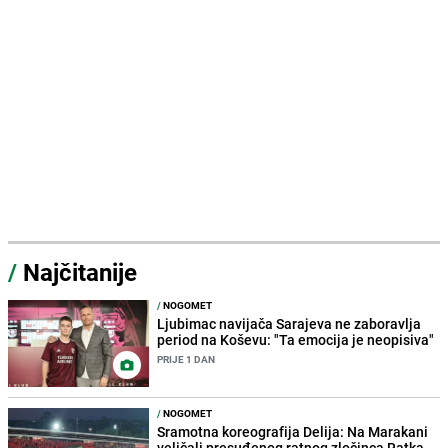
/
Najčitanije
/
NOGOMET
Ljubimac navijača Sarajeva ne zaboravlja
period na Koševu: "Ta emocija je neopisiva"
PRIJE 1 DAN
/
NOGOMET
Sramotna koreografija Delija: Na Marakani
veličali presuđenog ratnog zločinca Ratka