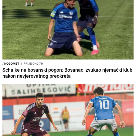
/
NOGOMET
I
PRIJE OKO 7H
Schalke na bosanski pogon: Bosanac izvukao njemački klub
nakon nevjerovatnog preokreta