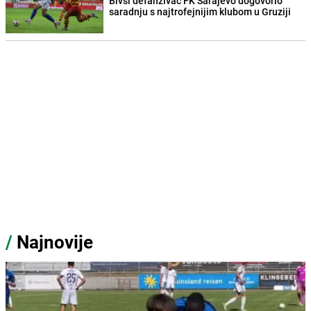
Bivši defanzivac FK Sarajevo dogovorio
saradnju s najtrofejnijim klubom u Gruziji
/
Najnovije