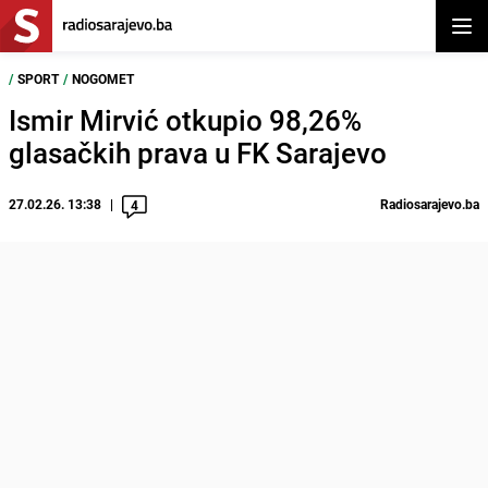
Otvor
/
SPORT
/
NOGOMET
Ismir Mirvić otkupio 98,26%
glasačkih prava u FK Sarajevo
27.02.26. 13:38
Radiosarajevo.ba
4