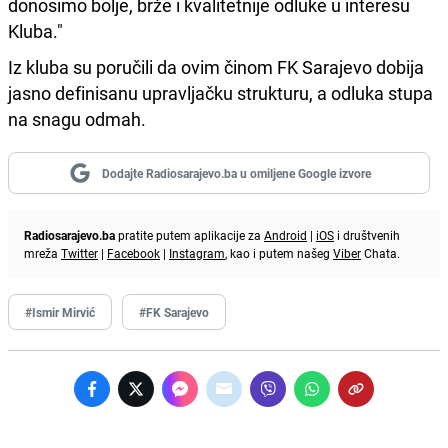
donosimo bolje, brže i kvalitetnije odluke u interesu
Kluba."
Iz kluba su poručili da ovim činom FK Sarajevo dobija
jasno definisanu upravljačku strukturu, a odluka stupa
na snagu odmah.
Dodajte Radiosarajevo.ba u omiljene Google izvore
Radiosarajevo.ba
pratite putem aplikacije za
Android
|
iOS
i društvenih
mreža
Twitter
|
Facebook
|
Instagram
, kao i putem našeg
Viber
Chata.
#Ismir Mirvić
#FK Sarajevo