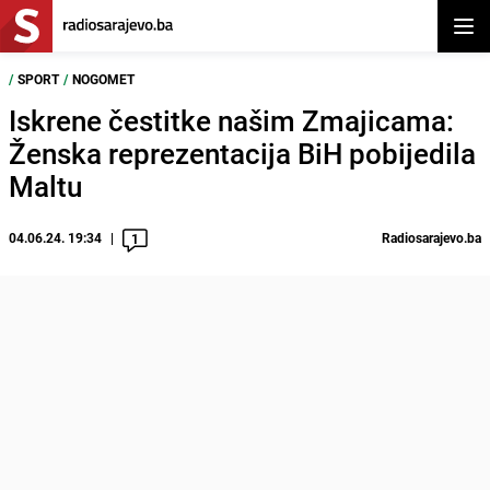
Otvor
/
SPORT
/
NOGOMET
Iskrene čestitke našim Zmajicama:
Ženska reprezentacija BiH pobijedila
Maltu
04.06.24. 19:34
Radiosarajevo.ba
1