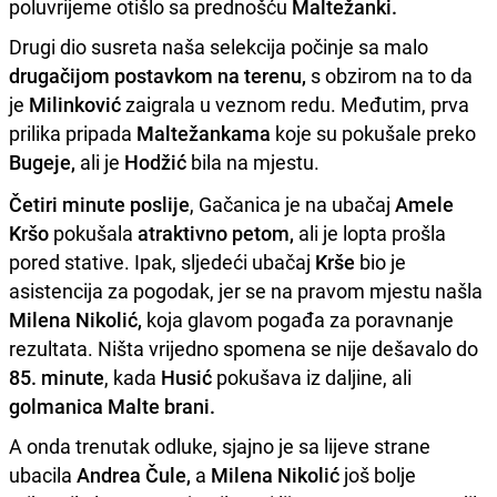
poluvrijeme otišlo sa prednošću
Maltežanki.
Drugi dio susreta naša selekcija počinje sa malo
drugačijom postavkom na terenu,
s obzirom na to da
je
Milinković
zaigrala u veznom redu. Međutim, prva
prilika pripada
Maltežankama
koje su pokušale preko
Bugeje,
ali je
Hodžić
bila na mjestu.
Četiri minute poslije
, Gačanica je na ubačaj
Amele
Kršo
pokušala
atraktivno petom,
ali je lopta prošla
pored stative. Ipak, sljedeći ubačaj
Krše
bio je
asistencija za pogodak, jer se na pravom mjestu našla
Milena Nikolić,
koja glavom pogađa za poravnanje
rezultata. Ništa vrijedno spomena se nije dešavalo do
85. minute
, kada
Husić
pokušava iz daljine, ali
golmanica Malte brani.
A onda trenutak odluke, sjajno je sa lijeve strane
ubacila
Andrea Čule,
a
Milena Nikolić
još bolje