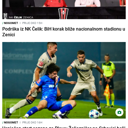
/
NOGOMET
I
PRIJE OKO 15H
Podrška iz NK Čelik: BiH korak bliže nacionalnom stadionu u
Zenici
/
NOGOMET
I
PRIJE OKO 16H