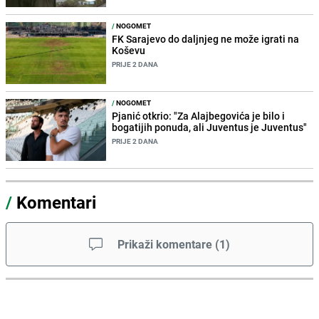
/
NOGOMET
FK Sarajevo do daljnjeg ne može igrati na
Koševu
PRIJE 2 DANA
/
NOGOMET
Pjanić otkrio: "Za Alajbegovića je bilo i
bogatijih ponuda, ali Juventus je Juventus"
PRIJE 2 DANA
/
Komentari
Prikaži komentare
(
1
)