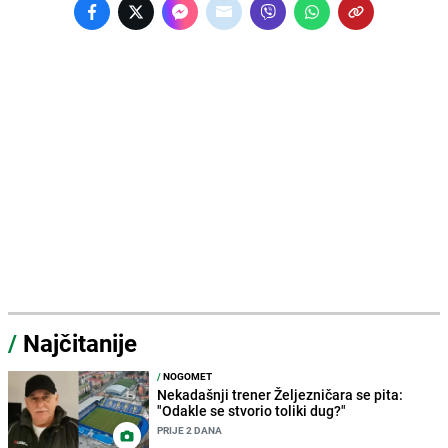
/
Najčitanije
/
NOGOMET
Nekadašnji trener Željezničara se pita:
"Odakle se stvorio toliki dug?"
PRIJE 2 DANA