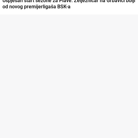
Uspješan start sezone za Plave: Željezničar na Grbavici bolji
od novog premijerligaša BSK-a