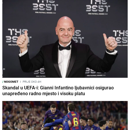
/
NOGOMET
I
PRIJE OKO 4H
Skandal u UEFA-i: Gianni Infantino ljubavnici osigurao
unapređeno radno mjesto i visoku platu