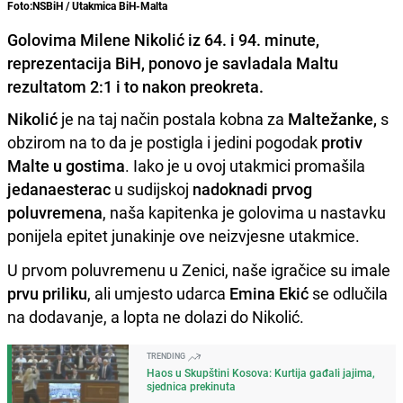
Foto:NSBiH / Utakmica BiH-Malta
Golovima Milene Nikolić iz 64. i 94. minute,
reprezentacija BiH, ponovo je savladala Maltu
rezultatom 2:1 i to nakon preokreta.
Nikolić
je na taj način postala kobna za
Maltežanke,
s
obzirom na to da je postigla i jedini pogodak
protiv
Malte u gostima
. Iako je u ovoj utakmici promašila
jedanaesterac
u sudijskoj
nadoknadi prvog
poluvremena
, naša kapitenka je golovima u nastavku
ponijela epitet junakinje ove neizvjesne utakmice.
U prvom poluvremenu u Zenici, naše igračice su imale
prvu priliku
, ali umjesto udarca
Emina Ekić
se odlučila
na dodavanje, a lopta ne dolazi do Nikolić.
TRENDING
Haos u Skupštini Kosova: Kurtija gađali jajima,
sjednica prekinuta