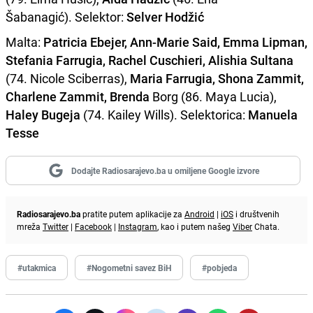
Šabanagić). Selektor:
Selver Hodžić
Malta:
Patricia Ebejer, Ann-Marie Said, Emma Lipman,
Stefania Farrugia, Rachel Cuschieri,
Alishia Sultana
(74. Nicole Sciberras),
Maria Farrugia, Shona Zammit,
Charlene Zammit, Brenda
Borg (86. Maya Lucia),
Haley Bugeja
(74. Kailey Wills). Selektorica:
Manuela
Tesse
Dodajte Radiosarajevo.ba u omiljene Google izvore
Radiosarajevo.ba
pratite putem aplikacije za
Android
|
iOS
i društvenih
mreža
Twitter
|
Facebook
|
Instagram
, kao i putem našeg
Viber
Chata.
#utakmica
#Nogometni savez BiH
#pobjeda