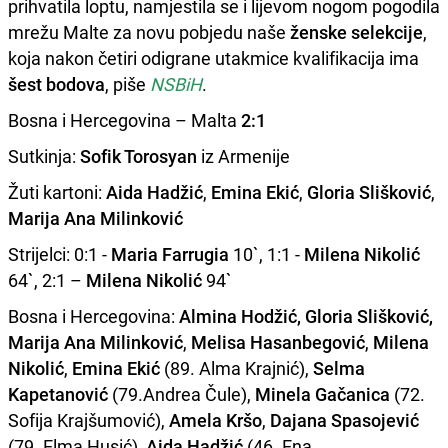
prihvatila loptu, namjestila se i lijevom nogom pogodila
mrežu Malte za novu pobjedu naše
ženske selekcije
,
koja nakon četiri odigrane utakmice kvalifikacija ima
šest bodova
, piše
NSBiH
.
Bosna i Hercegovina – Malta
2:1
Sutkinja:
Sofik Torosyan
iz Armenije
Žuti kartoni:
Aida Hadžić
,
Emina Ekić
,
Gloria Slišković
,
Marija Ana Milinković
Strijelci: 0:1 -
Maria Farrugia
10`, 1:1 -
Milena Nikolić
64`, 2:1 –
Milena Nikolić
94`
Bosna i Hercegovina:
Almina Hodžić, Gloria Slišković,
Marija Ana Milinković
,
Melisa Hasanbegović
,
Milena
Nikolić
,
Emina Ekić
(89. Alma Krajnić),
Selma
Kapetanović
(79.Andrea Čule),
Minela Gačanica
(72.
Sofija Krajšumović),
Amela Kršo
,
Dajana Spasojević
(79. Elma Husić),
Aida Hadžić
(46. Ena