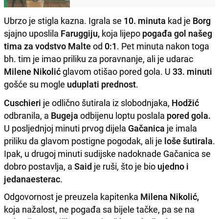
Ubrzo je stigla kazna. Igrala se
10. minuta
kad je
Borg
sjajno uposlila
Faruggiju,
koja lijepo
pogađa gol našeg
tima za vodstvo Malte
od
0:1
. Pet minuta nakon toga
bh. tim je imao priliku za poravnanje, ali je udarac
Milene Nikolić
glavom otišao pored gola. U
33. minuti
gošće su mogle
uduplati prednost
.
Cuschieri
je odlično šutirala iz slobodnjaka,
Hodžić
odbranila, a
Bugeja
odbijenu loptu poslala
pored gola.
U posljednjoj minuti prvog dijela
Gačanica
je imala
priliku da glavom postigne pogodak, ali je
loše šutirala
.
Ipak, u drugoj minuti sudijske nadoknade Gačanica se
dobro postavlja, a
Said
je ruši, što je bio
ujedno i
jedanaesterac
.
Odgovornost je preuzela kapitenka
Milena Nikolić,
koja nažalost, ne pogađa sa bijele tačke, pa se na