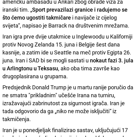
američku ambasadu u Ankari zbog obrade viza za
iranski tim. „
Sport prevazilazi granice i radujemo se
što ćemo ugostiti takmičare
i navijače iz cijelog
svijeta“, napisao je Barrack na društvenim mrežama.
Iran igra prve dvije utakmice u Inglewoodu u Kaliforniji
protiv Novog Zelanda 15. juna i Belgije šest dana
kasnije, a zatim ide u Seattle na meč protiv Egipta 26.
juna. Iran i SAD bi se mogli sastati u
nokaut fazi 3. jula
u Arlingtonu u Teksasu
, ako oba tima završe kao
drugoplasirana u grupama.
Predsjednik Donald Trump je u martu ranije poručio da
ne smatra "prikladnim" učešće Irana na turniru,
izražavajući zabrinutost za sigurnost igrača. Iran je
tada odgovorio da ga „niko ne može isključiti“ iz
takmičenja.
Iran je u ponedjeljak finalizirao sastav, uključujući 17