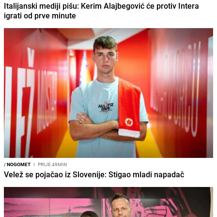
Italijanski mediji pišu: Kerim Alajbegović će protiv Intera
igrati od prve minute
/
NOGOMET
I
PRIJE 49MIN
Velež se pojačao iz Slovenije: Stigao mladi napadač