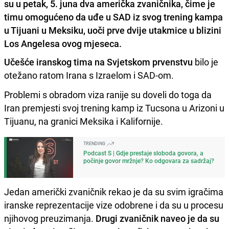
su u petak, 5. juna dva američka zvaničnika, čime je
timu omogućeno da uđe u SAD iz svog trening kampa
u Tijuani u Meksiku, uoči prve dvije utakmice u blizini
Los Angelesa ovog mjeseca.
Učešće iranskog tima na Svjetskom prvenstvu
bilo je
otežano ratom Irana s Izraelom i SAD-om.
Problemi s obradom viza ranije su doveli do toga da
Iran premjesti svoj trening kamp iz Tucsona u Arizoni u
Tijuanu, na granici Meksika i Kalifornije.
TRENDING
Podcast S | Gdje prestaje sloboda govora, a
počinje govor mržnje? Ko odgovara za sadržaj?
Jedan američki zvaničnik rekao je da su svim igračima
iranske reprezentacije vize odobrene i da su u procesu
njihovog preuzimanja.
Drugi zvaničnik naveo je da su