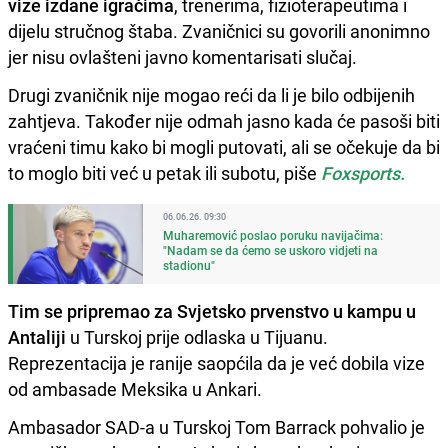
vize izdane igračima
, trenerima, fizioterapeutima i
dijelu stručnog štaba. Zvaničnici su govorili anonimno
jer nisu ovlašteni javno komentarisati slučaj.
Drugi zvaničnik nije mogao reći da li je bilo odbijenih
zahtjeva. Također nije odmah jasno kada će pasoši biti
vraćeni timu kako bi mogli putovati, ali se očekuje da bi
to moglo biti već u petak ili subotu, piše
Foxsports.
06.06.26. 09:30
Muharemović poslao poruku navijačima:
"Nadam se da ćemo se uskoro vidjeti na
stadionu"
Tim se pripremao za Svjetsko prvenstvo u kampu u
Antaliji
u Turskoj prije odlaska u Tijuanu.
Reprezentacija je ranije saopćila da je već dobila vize
od ambasade Meksika u Ankari.
Ambasador SAD-a u Turskoj Tom Barrack pohvalio je