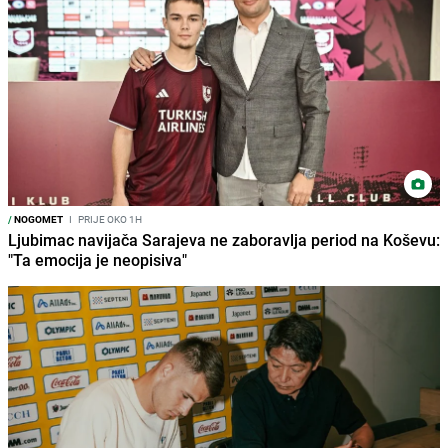
/
NOGOMET
I
PRIJE OKO 1H
Ljubimac navijača Sarajeva ne zaboravlja period na Koševu:
"Ta emocija je neopisiva"