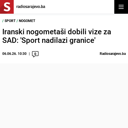
Otvor
/
SPORT
/
NOGOMET
Iranski nogometaši dobili vize za
SAD: 'Sport nadilazi granice'
06.06.26. 10:30
Radiosarajevo.ba
0