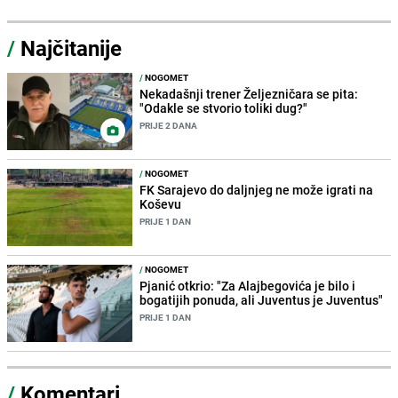
/
Najčitanije
/
NOGOMET
Nekadašnji trener Željezničara se pita:
"Odakle se stvorio toliki dug?"
PRIJE 2 DANA
/
NOGOMET
FK Sarajevo do daljnjeg ne može igrati na
Koševu
PRIJE 1 DAN
/
NOGOMET
Pjanić otkrio: "Za Alajbegovića je bilo i
bogatijih ponuda, ali Juventus je Juventus"
PRIJE 1 DAN
/
Komentari