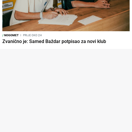
/
NOGOMET
I
PRIJE OKO 2H
Zvanično je: Samed Baždar potpisao za novi klub