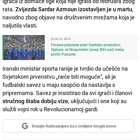
igrača iz domaće lige koja nije igrala od februara zbog
rata.
Zvijezda Sardar Azmoun izostavljen je u martu
,
navodno zbog objave na društvenim mrežama koja je
naljutila vlasti.
06.06.26. 08:35
Finalne pripreme pred Svjetsko prvenstvo:
Oglasio se Nogometni savez BiH uoči meča
protiv Paname
Iranski ministar sporta ranije je tvrdio da učešće na
Svjetskom prvenstvu „neće biti moguće“, ali je
fudbalski savez u maju saopćio da nastavlja s
pripremama. Savez je insistirao da svi igrači i članovi
stručnog štaba dobiju vize
, uključujući i one koji su
služili vojni rok u Revolucionarnoj gardi.
Dodajte Radiosarajevo.ba u omiljene Google izvore