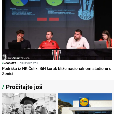
/
NOGOMET
I
PRIJE OKO 17H
Podrška iz NK Čelik: BiH korak bliže nacionalnom stadionu u
Zenici
/
Pročitajte još