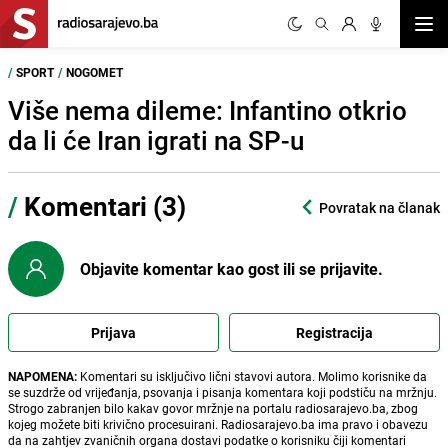
Otvor
/
SPORT
/
NOGOMET
Više nema dileme: Infantino otkrio
da li će Iran igrati na SP-u
/
Komentari (3)
Povratak na članak
Objavite komentar kao gost ili se prijavite.
Prijava
Registracija
NAPOMENA:
Komentari su isključivo lični stavovi autora. Molimo korisnike da
se suzdrže od vrijeđanja, psovanja i pisanja komentara koji podstiču na mržnju.
Strogo zabranjen bilo kakav govor mržnje na portalu radiosarajevo.ba, zbog
kojeg možete biti krivično procesuirani. Radiosarajevo.ba ima pravo i obavezu
da na zahtjev zvaničnih organa dostavi podatke o korisniku čiji komentari