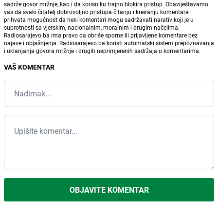
sadrže govor mržnje, kao i da korisniku trajno blokira pristup. Obaviještavamo
vas da svaki čitatelj dobrovoljno pristupa čitanju i kreiranju komentara i
prihvata mogućnost da neki komentari mogu sadržavati narativ koji je u
suprotnosti sa vjerskim, nacionalnim, moralnim i drugim načelima.
Radiosarajevo.ba ima pravo da obriše sporne ili prijavljene komentare bez
najave i objašnjenja. Radiosarajevo.ba koristi automatski sistem prepoznavanja
i uklanjanja govora mržnje i drugih neprimjerenih sadržaja u komentarima.
VAŠ KOMENTAR
OBJAVITE KOMENTAR