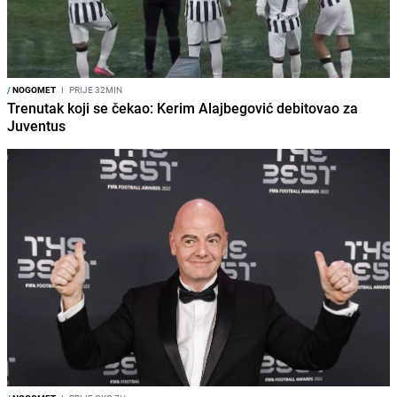
/
NOGOMET
I
PRIJE 32MIN
Trenutak koji se čekao: Kerim Alajbegović debitovao za
Juventus