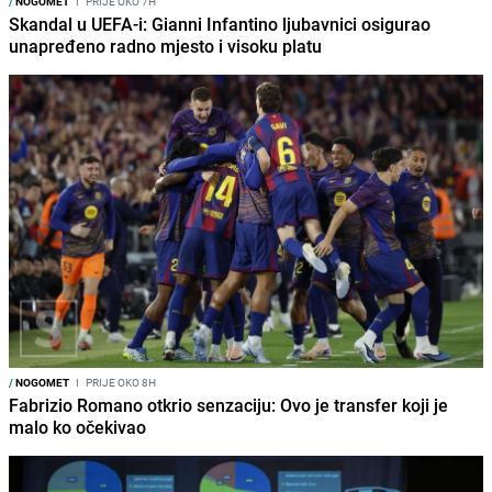
/
NOGOMET
I
PRIJE OKO 7H
Skandal u UEFA-i: Gianni Infantino ljubavnici osigurao
unapređeno radno mjesto i visoku platu
/
NOGOMET
I
PRIJE OKO 8H
Fabrizio Romano otkrio senzaciju: Ovo je transfer koji je
malo ko očekivao