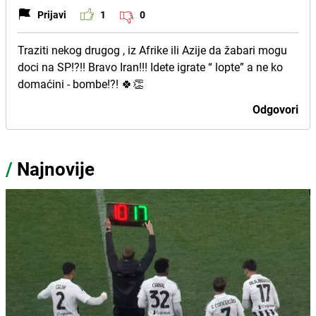
Prijavi
1
0
Traziti nekog drugog , iz Afrike ili Azije da žabari mogu
doci na SP!?!! Bravo Iran!!! Idete igrate “ lopte” a ne ko
domaćini - bombe!?! 🍀👏
Odgovori
/
Najnovije