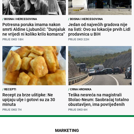
/
BOSNA I HERCEGOVINA
/
BOSNA I HERCEGOVINA
Potresna poruka imama nakon
Jedan od najvećih gradova nije
smrti Aldine Ljubunčić: "Dunjaluk
na listi: Ovo su lokacije prvih Lidl
ne vrijedi ni koliko krilo komarca"
prodavnica u BiH
PRIJE OKO 18H
PRIJE OKO 22H
/
RECEPTI
/
CRNA HRONIKA
Recept za brze uštipke: Ne
Teška nesreća na magistrali
upijaju ulje i gotovi su za 30
Stolac-Neum: Saobraćaj totalno
minuta
obustavljen, ima povrijeđenih
PRIJE OKO 7H
PRIJE OKO 6H
MARKETING