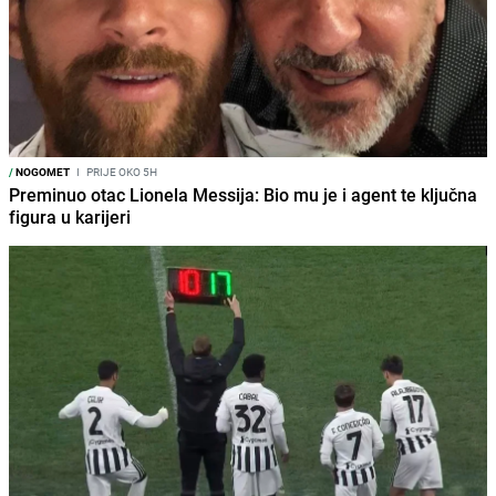
/
NOGOMET
I
PRIJE OKO 5H
Preminuo otac Lionela Messija: Bio mu je i agent te ključna
figura u karijeri