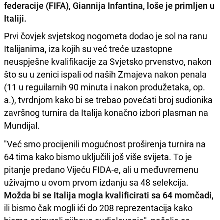
federacije (FIFA), Giannija Infantina, loše je primljen u
Italiji.
Prvi čovjek svjetskog nogometa dodao je sol na ranu
Italijanima, iza kojih su već treće uzastopne
neuspješne kvalifikacije za Svjetsko prvenstvo, nakon
što su u zenici ispali od naših Zmajeva nakon penala
(11 u reguilarnih 90 minuta i nakon produžetaka, op.
a.), tvrdnjom kako bi se trebao povećati broj sudionika
završnog turnira da Italija konačno izbori plasman na
Mundijal.
"Već smo procijenili mogućnost proširenja turnira na
64 tima kako bismo uključili još više svijeta. To je
pitanje predano Vijeću FIDA-e, ali u međuvremenu
uživajmo u ovom prvom izdanju sa 48 selekcija.
Možda bi se Italija mogla kvalificirati sa 64 momčadi
,
ili bismo čak mogli ići do 208 reprezentacija kako