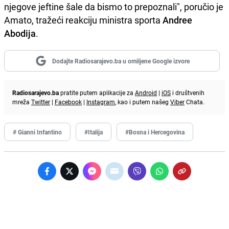
njegove jeftine šale da bismo to prepoznali", poručio je
Amato, tražeći reakciju ministra sporta
Andree
Abodija
.
Dodajte Radiosarajevo.ba u omiljene Google izvore
Radiosarajevo.ba
pratite putem aplikacije za
Android
|
iOS
i društvenih
mreža
Twitter
|
Facebook
|
Instagram
, kao i putem našeg
Viber
Chata.
# Gianni Infantino
#Italija
#Bosna i Hercegovina