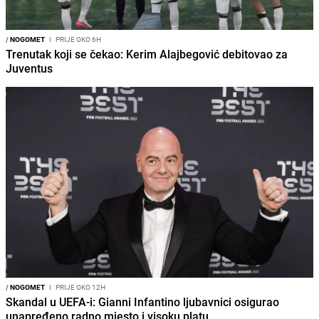
/
NOGOMET
I
PRIJE OKO 6H
Trenutak koji se čekao: Kerim Alajbegović debitovao za
Juventus
/
NOGOMET
I
PRIJE OKO 12H
Skandal u UEFA-i: Gianni Infantino ljubavnici osigurao
unapređeno radno mjesto i visoku platu