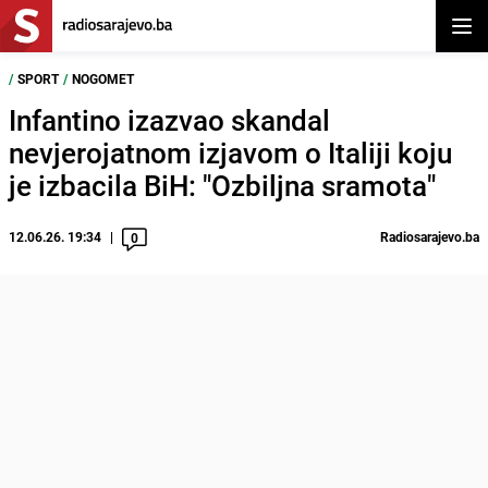
Otvor
/
SPORT
/
NOGOMET
Infantino izazvao skandal
nevjerojatnom izjavom o Italiji koju
je izbacila BiH: "Ozbiljna sramota"
12.06.26. 19:34
Radiosarajevo.ba
0