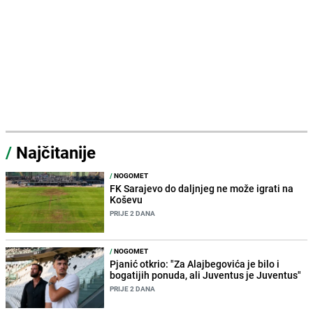
/
Najčitanije
/
NOGOMET
FK Sarajevo do daljnjeg ne može igrati na
Koševu
PRIJE 2 DANA
/
NOGOMET
Pjanić otkrio: "Za Alajbegovića je bilo i
bogatijih ponuda, ali Juventus je Juventus"
PRIJE 2 DANA