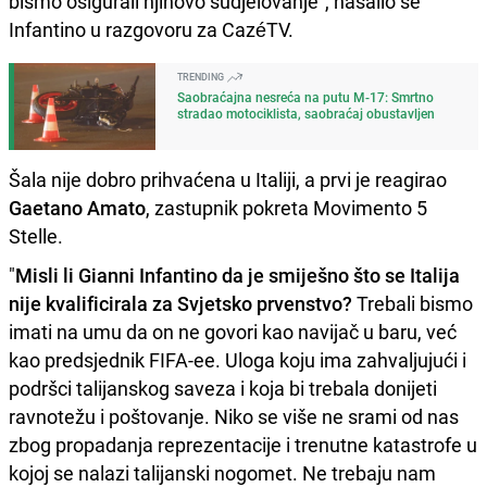
bismo osigurali njihovo sudjelovanje", našalio se
Infantino u razgovoru za CazéTV.
TRENDING
Saobraćajna nesreća na putu M-17: Smrtno
stradao motociklista, saobraćaj obustavljen
Šala nije dobro prihvaćena u Italiji, a prvi je reagirao
Gaetano Amato
, zastupnik pokreta Movimento 5
Stelle.
"
Misli li Gianni Infantino da je smiješno što se Italija
nije kvalificirala za Svjetsko prvenstvo?
Trebali bismo
imati na umu da on ne govori kao navijač u baru, već
kao predsjednik FIFA-ee. Uloga koju ima zahvaljujući i
podršci talijanskog saveza i koja bi trebala donijeti
ravnotežu i poštovanje. Niko se više ne srami od nas
zbog propadanja reprezentacije i trenutne katastrofe u
kojoj se nalazi talijanski nogomet. Ne trebaju nam