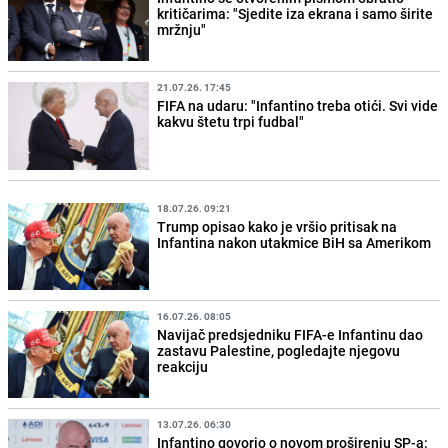
kritičarima: "Sjedite iza ekrana i samo širite
mržnju"
21.07.26. 17:45
FIFA na udaru: "Infantino treba otići. Svi vide
kakvu štetu trpi fudbal"
18.07.26. 09:21
Trump opisao kako je vršio pritisak na
Infantina nakon utakmice BiH sa Amerikom
16.07.26. 08:05
Navijač predsjedniku FIFA-e Infantinu dao
zastavu Palestine, pogledajte njegovu
reakciju
13.07.26. 06:30
Infantino govorio o novom proširenju SP-a: