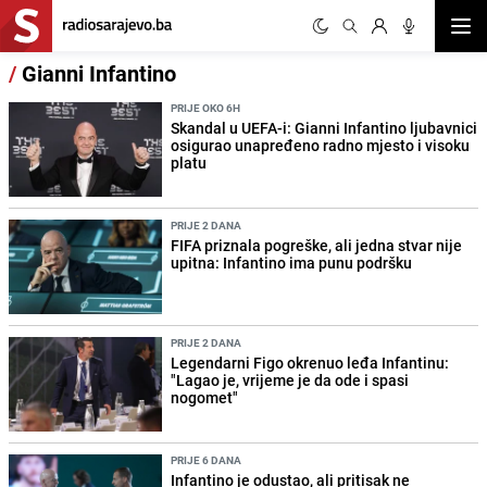
Otvor
/
Gianni Infantino
PRIJE OKO 6H
Skandal u UEFA-i: Gianni Infantino ljubavnici
osigurao unapređeno radno mjesto i visoku
platu
PRIJE 2 DANA
FIFA priznala pogreške, ali jedna stvar nije
upitna: Infantino ima punu podršku
PRIJE 2 DANA
Legendarni Figo okrenuo leđa Infantinu:
"Lagao je, vrijeme je da ode i spasi
nogomet"
PRIJE 6 DANA
Infantino je odustao, ali pritisak ne