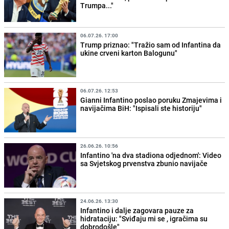
Trumpa..."
06.07.26. 17:00
Trump priznao: "Tražio sam od Infantina da
ukine crveni karton Balogunu"
06.07.26. 12:53
Gianni Infantino poslao poruku Zmajevima i
navijačima BiH: "Ispisali ste historiju"
26.06.26. 10:56
Infantino 'na dva stadiona odjednom': Video
sa Svjetskog prvenstva zbunio navijače
24.06.26. 13:30
Infantino i dalje zagovara pauze za
hidrataciju: "Sviđaju mi se , igračima su
dobrodošle"