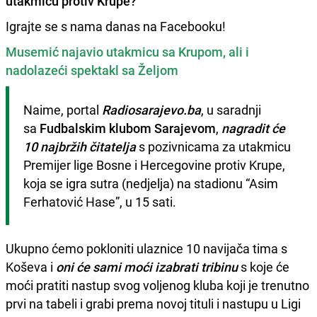
utakmicu protiv Krupe?
Igrajte se s nama danas na Facebooku!
Musemić najavio utakmicu sa Krupom, ali i
nadolazeći spektakl sa Željom
Naime, portal 
Radiosarajevo.ba
, u saradnji 
sa 
Fudbalskim klubom Sarajevom
, 
nagradit će 
10 najbržih čitatelja
 s pozivnicama za utakmicu 
Premijer lige Bosne i Hercegovine protiv Krupe, 
koja se igra sutra (nedjelja) na stadionu “Asim 
Ferhatović Hase”, u 15 sati.
Ukupno ćemo pokloniti ulaznice 10 navijača tima s
Koševa i
oni će sami moći izabrati tribinu
s koje će
moći pratiti nastup svog voljenog kluba koji je trenutno
prvi na tabeli i grabi prema novoj tituli i nastupu u Ligi