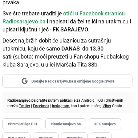
prvaka.
Sve što trebate uraditi je
otići u Facebook stranicu
Radiosarajevo.ba
i napisati da želite ići na utakmicu i
upisati ključnu riječ -
FK SARAJEVO
.
Deset najbržih dobit će ulaznicu za sutrašnju
utakmicu, koju će samo
DANAS
do 13.30
sati
(subota) moći preuzeti u Fan shopu Fudbalskog
kluba Sarajevo, u ulici Maršala Tita 38b.
Dodajte Radiosarajevo.ba u omiljene Google izvore
Radiosarajevo.ba
pratite putem aplikacije za
Android
|
iOS
i društvenih
mreža
Twitter
|
Facebook
|
Instagram
, kao i putem našeg
Viber
Chata.
#Premijer liga BiH
#Radiosarajevo.ba
#FK Sarajevo
#FK Krupa
#pokloni
#ulaznice
#karte