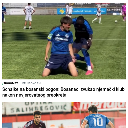
/
NOGOMET
I
PRIJE OKO 7H
Schalke na bosanski pogon: Bosanac izvukao njemački klub
nakon nevjerovatnog preokreta