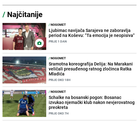
/
Najčitanije
/
NOGOMET
Ljubimac navijača Sarajeva ne zaboravlja
period na Koševu: "Ta emocija je neopisiva"
PRIJE 1 DAN
/
NOGOMET
Sramotna koreografija Delija: Na Marakani
veličali presuđenog ratnog zločinca Ratka
Mladića
PRIJE OKO 18H
/
NOGOMET
Schalke na bosanski pogon: Bosanac
izvukao njemački klub nakon nevjerovatnog
preokreta
PRIJE OKO 7H