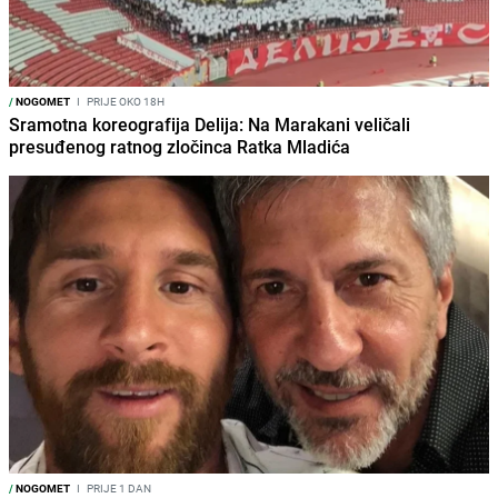
/
NOGOMET
I
PRIJE OKO 18H
Sramotna koreografija Delija: Na Marakani veličali
presuđenog ratnog zločinca Ratka Mladića
/
NOGOMET
I
PRIJE 1 DAN