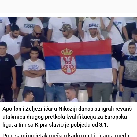
Apollon i Željezničar u Nikoziji danas su igrali revanš
utakmicu drugog pretkola kvalifikacija za Europsku
ligu, a tim sa Kipra slavio je pobjedu od 3:1..
Pred sami početak meča u kadru na tribinama među