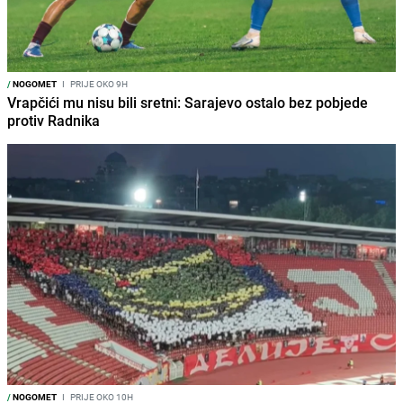
/
NOGOMET
I
PRIJE OKO 9H
Vrapčići mu nisu bili sretni: Sarajevo ostalo bez pobjede
protiv Radnika
/
NOGOMET
I
PRIJE OKO 10H