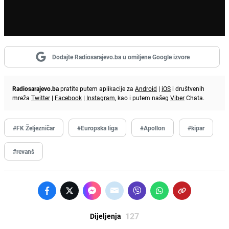
Dodajte Radiosarajevo.ba u omiljene Google izvore
Radiosarajevo.ba
pratite putem aplikacije za
Android
|
iOS
i društvenih
mreža
Twitter
|
Facebook
|
Instagram
, kao i putem našeg
Viber
Chata.
#FK Željezničar
#Europska liga
#Apollon
#kipar
#revanš
127
Dijeljenja