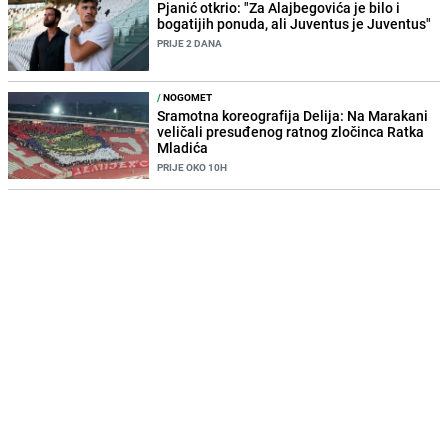
Pjanić otkrio: "Za Alajbegovića je bilo i
bogatijih ponuda, ali Juventus je Juventus"
PRIJE 2 DANA
/
NOGOMET
Sramotna koreografija Delija: Na Marakani
veličali presuđenog ratnog zločinca Ratka
Mladića
PRIJE OKO 10H