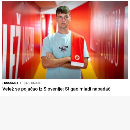
/
NOGOMET
I
PRIJE OKO 3H
Velež se pojačao iz Slovenije: Stigao mladi napadač