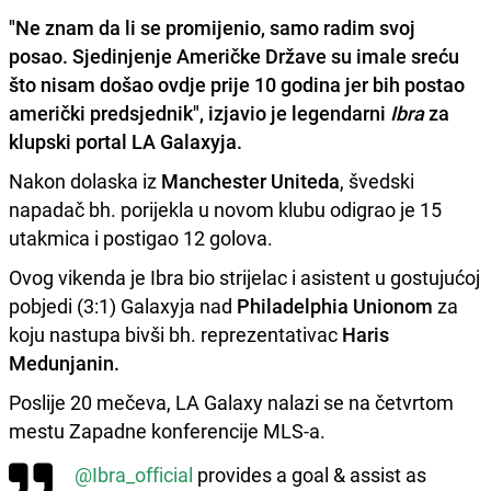
"Ne znam da li se promijenio, samo radim svoj
posao. Sjedinjenje Američke Države su imale sreću
što nisam došao ovdje prije 10 godina jer bih postao
američki predsjednik", izjavio je legendarni
Ibra
za
klupski portal
LA Galaxyja.
Nakon dolaska iz
Manchester Uniteda
, švedski
napadač bh. porijekla u novom klubu odigrao je 15
utakmica i postigao 12 golova.
Ovog vikenda je Ibra bio strijelac i asistent u gostujućoj
pobjedi (3:1) Galaxyja nad
Philadelphia Unionom
za
koju nastupa bivši bh. reprezentativac
Haris
Medunjanin.
Poslije 20 mečeva, LA Galaxy nalazi se na četvrtom
mestu Zapadne konferencije MLS-a.
@Ibra_official
provides a goal & assist as