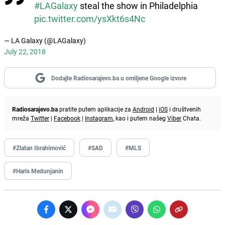
#LAGalaxy
steal the show in Philadelphia
pic.twitter.com/ysXkt6s4Nc
— LA Galaxy (@LAGalaxy)
July 22, 2018
Dodajte Radiosarajevo.ba u omiljene Google izvore
Radiosarajevo.ba
pratite putem aplikacije za
Android
|
iOS
i društvenih
mreža
Twitter
|
Facebook
|
Instagram
, kao i putem našeg
Viber
Chata.
#Zlatan Ibrahimović
#SAD
#MLS
#Haris Medunjanin