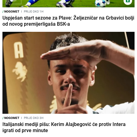
/
NOGOMET
I
PRIJE OKO 1H
Uspješan start sezone za Plave: Željezničar na Grbavici bolji
od novog premijerligaša BSK-a
/
NOGOMET
I
PRIJE OKO 3H
Italijanski mediji pišu: Kerim Alajbegović će protiv Intera
igrati od prve minute