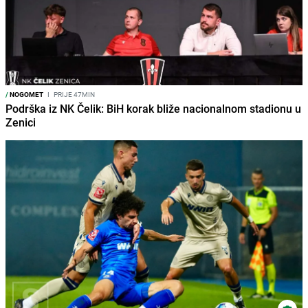
/
NOGOMET
I
PRIJE 47MIN
Podrška iz NK Čelik: BiH korak bliže nacionalnom stadionu u
Zenici