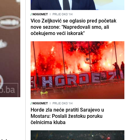
/
NOGOMET
I
PRIJE OKO 1H
Vico Zeljković se oglasio pred početak
nove sezone: "Napredovali smo, ali
očekujemo veći iskorak"
/
NOGOMET
I
PRIJE OKO 1H
Horde zla neće pratiti Sarajevo u
Mostaru: Poslali žestoku poruku
čelnicima kluba