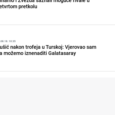
inamo i Zvezda saznali moguće rivale u
etvrtom pretkolu
.08.18. 10:35
ušić nakon trofeja u Turskoj: Vjerovao sam
a možemo iznenaditi Galatasaray