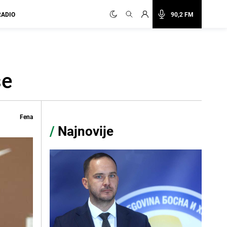
RADIO
90,2 FM
še
Fena
/
Najnovije