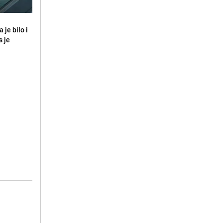
 je bilo i
s je