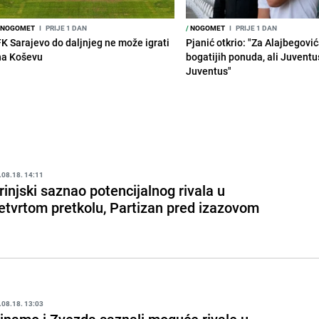
NOGOMET
I
PRIJE 1 DAN
/
NOGOMET
I
PRIJE 1 DAN
FK Sarajevo do daljnjeg ne može igrati
Pjanić otkrio: "Za Alajbegovića
na Koševu
bogatijih ponuda, ali Juventu
Juventus"
.08.18. 14:11
rinjski saznao potencijalnog rivala u
etvrtom pretkolu, Partizan pred izazovom
.08.18. 13:03