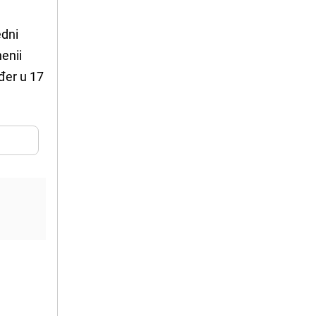
dni
nenii
ođer u 17