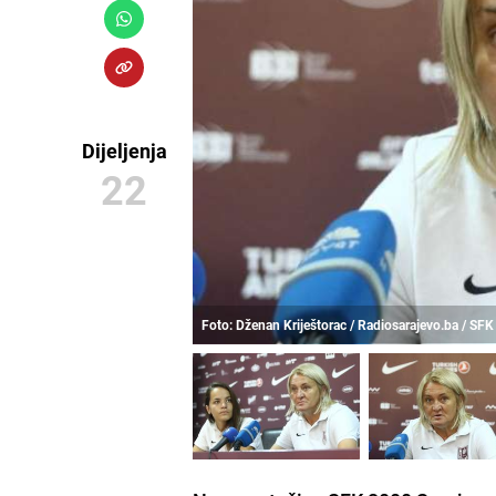
Dijeljenja
22
Foto: Dženan Kriještorac / Radiosarajevo.ba / SFK 