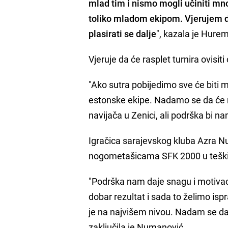
mlad tim i nismo mogli učiniti m
toliko mladom ekipom. Vjerujem d
plasirati se dalje
", kazala je Hure
Vjeruje da će rasplet turnira ovisit
"Ako sutra pobijedimo sve će biti m
estonske ekipe. Nadamo se da će 
navijača u Zenici, ali podrška bi 
Igračica sarajevskog kluba Azra N
nogometašicama SFK 2000 u teš
"Podrška nam daje snagu i motivac
dobar rezultat i sada to želimo is
je na najvišem nivou. Nadam se da
zaključila je Numanović.