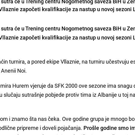
sutra će u Trening centru Nogometnog saveza BiH u Zen
llaznie započeti kvalifikacije za nastup u novoj sezoni 
sutra će u Trening centru
Nogometnog saveza BiH
u Zen
llaznie započeti kvalifikacije za nastup u novoj sezoni 
in turnira, a pored ekipe Vllaznie, na turniru učestvuju e
 Anenii Noi.
Samira Hurem vjeruje da SFK 2000 ove sezone ima snagu 
e u slučaju sutrašnje pobjede protiv tima iz Albanije u toj na
jom i znamo šta nas čeka. Ove godine grupa je mnogo bolja
odlične pripreme i doveli pojačanja.
Prošle godine smo im