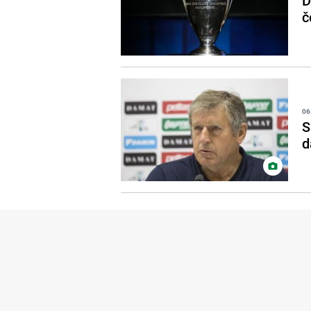
D
č
06
S
d