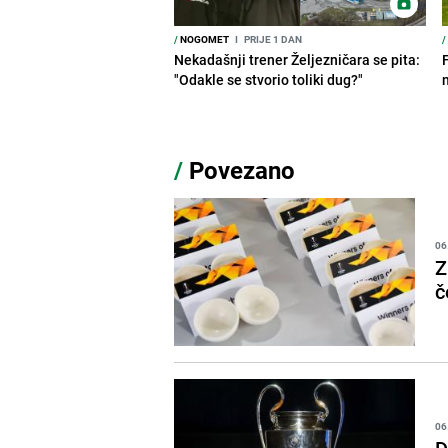
/
NOGOMET
I
PRIJE 1 DAN
/
Nekadašnji trener Željezničara se pita:
"Odakle se stvorio toliki dug?"
/
Povezano
06
Z
č
06