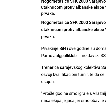
Nogometašice SFK 2000 Sarajevo 
utakmicom protiv albanske ekipe V
prvaka.
Nogometašice
SFK 2000 Sarajevo
utakmicom protiv albanske ekipe V
prvaka.
Prvakinje BiH i ove godine su domać
Parnu Jalgpalliklubi i moldavski SS
Trenerica sarajevskog kolektiva 
osvoji kvalifikacioni turnir, te da ć
uspjeti.
"Prošle godine smo igrale s Vllazni
naša ekipa je jača jer smo obavile 