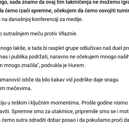
nogo, sada znamo da ovaj tim takmičenja ne možemo igra
a ćemo izaći spremne, očekujem da ćemo osvojiti turnir
m na današnjoj konferenciji za medije.
i o sutrašnjem meču protiv Vllaznie.
nogo lakše, a tada bi rasplet grupe odlučivao naš duel pr
nas i publika podržati, naravno ne očekujem mnogo naši
nam mnogo značila", podvukla je Hurem.
umanović ističe da bilo kakav vid podrške daje snagu
kim mečevima.
iju u teškim i ključnim momentima. Prošle godine nismo o
praviti. Spremne smo za utakmice, pripremile smo se i mot
 ćemo sutra odraditi dobar posao i da pokušamo proći dal