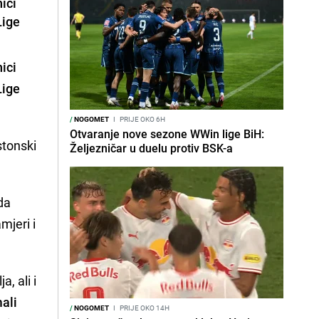
ici
Lige
ici
Lige
/
NOGOMET
I
PRIJE OKO 6H
Otvaranje nove sezone WWin lige BiH:
stonski
Željezničar u duelu protiv BSK-a
da
mjeri i
, ali i
ali
/
NOGOMET
I
PRIJE OKO 14H