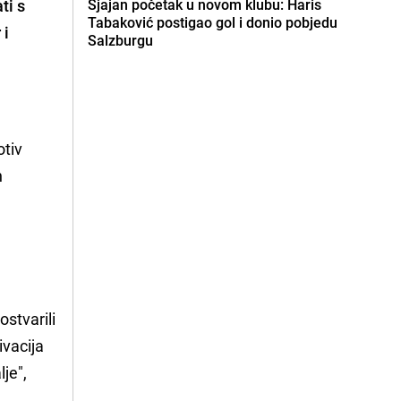
ti s
Sjajan početak u novom klubu: Haris
Tabaković postigao gol i donio pobjedu
 i
Salzburgu
otiv
h
stvarili
ivacija
je",