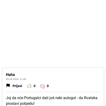
Haha
05.09.2024. 21:49
Prijavi
0
0
Joj da oće Portugalci dati još neki autogol - da Rvatska
proslavi pobjedu!