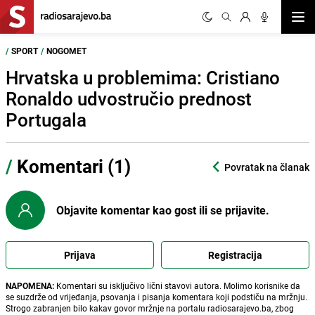
Otvor
/
SPORT
/
NOGOMET
Hrvatska u problemima: Cristiano
Ronaldo udvostručio prednost
Portugala
/
Komentari (1)
Povratak na članak
Objavite komentar kao gost ili se prijavite.
Prijava
Registracija
NAPOMENA:
Komentari su isključivo lični stavovi autora. Molimo korisnike da
se suzdrže od vrijeđanja, psovanja i pisanja komentara koji podstiču na mržnju.
Strogo zabranjen bilo kakav govor mržnje na portalu radiosarajevo.ba, zbog