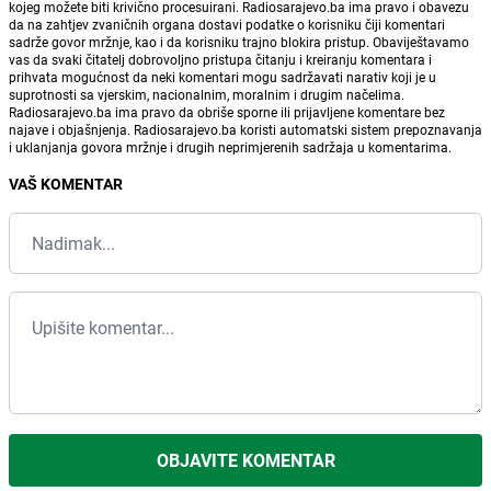
kojeg možete biti krivično procesuirani. Radiosarajevo.ba ima pravo i obavezu
da na zahtjev zvaničnih organa dostavi podatke o korisniku čiji komentari
sadrže govor mržnje, kao i da korisniku trajno blokira pristup. Obaviještavamo
vas da svaki čitatelj dobrovoljno pristupa čitanju i kreiranju komentara i
prihvata mogućnost da neki komentari mogu sadržavati narativ koji je u
suprotnosti sa vjerskim, nacionalnim, moralnim i drugim načelima.
Radiosarajevo.ba ima pravo da obriše sporne ili prijavljene komentare bez
najave i objašnjenja. Radiosarajevo.ba koristi automatski sistem prepoznavanja
i uklanjanja govora mržnje i drugih neprimjerenih sadržaja u komentarima.
VAŠ KOMENTAR
OBJAVITE KOMENTAR