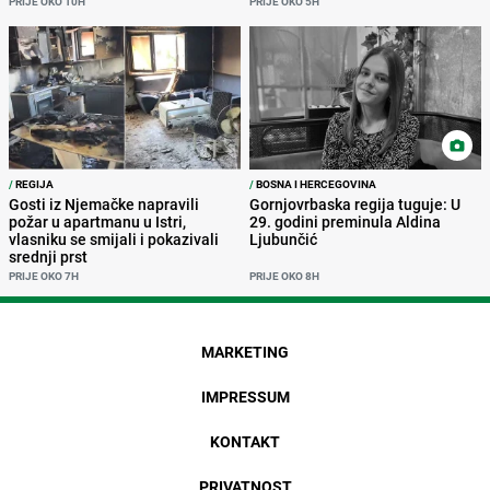
PRIJE OKO 10H
PRIJE OKO 5H
/
REGIJA
/
BOSNA I HERCEGOVINA
Gosti iz Njemačke napravili
Gornjovrbaska regija tuguje: U
požar u apartmanu u Istri,
29. godini preminula Aldina
vlasniku se smijali i pokazivali
Ljubunčić
srednji prst
PRIJE OKO 7H
PRIJE OKO 8H
MARKETING
IMPRESSUM
KONTAKT
PRIVATNOST