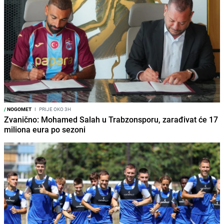
/
NOGOMET
I
PRIJE OKO 3H
Zvanično: Mohamed Salah u Trabzonsporu, zarađivat će 17
miliona eura po sezoni