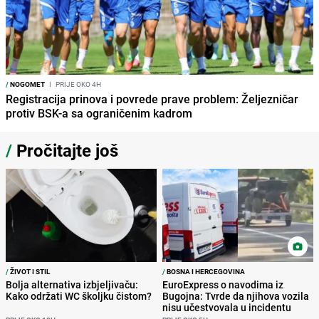
/
NOGOMET
I
PRIJE OKO 4H
Registracija prinova i povrede prave problem: Željezničar
protiv BSK-a sa ograničenim kadrom
/
Pročitajte još
/
ŽIVOT I STIL
/
BOSNA I HERCEGOVINA
Bolja alternativa izbjeljivaču:
EuroExpress o navodima iz
Kako održati WC školjku čistom?
Bugojna: Tvrde da njihova vozila
nisu učestvovala u incidentu