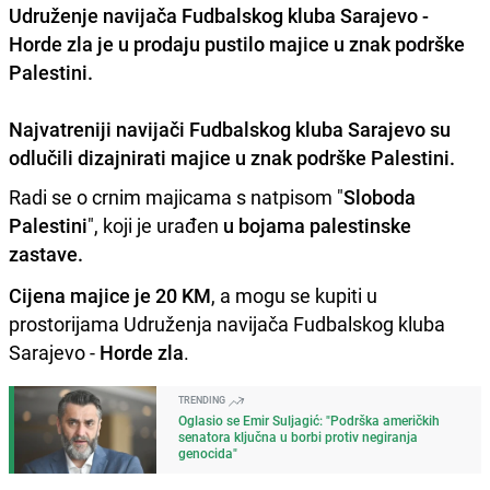
Udruženje navijača Fudbalskog kluba Sarajevo -
Horde zla je u prodaju pustilo majice u znak podrške
Palestini.
Najvatreniji navijači Fudbalskog kluba Sarajevo su
odlučili
dizajnirati majice u znak podrške Palestini.
Radi se o crnim majicama s natpisom "
Sloboda
Palestini
", koji je urađen
u bojama palestinske
zastave.
Cijena majice je 20 KM
, a mogu se kupiti u
prostorijama Udruženja navijača Fudbalskog kluba
Sarajevo -
Horde zla
.
TRENDING
Oglasio se Emir Suljagić: "Podrška američkih
senatora ključna u borbi protiv negiranja
genocida"