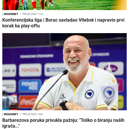
/
NOGOMET
I
PRIJE OKO 11H
Konferencijska liga | Borac savladao Vitebsk i napravio prvi
korak ka play-offu
/
NOGOMET
I
PRIJE OKO 13H
Barbarezova poruka privukla pažnju: "Toliko o biranju naših
igrača..."