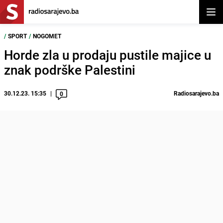
Otvor
/
SPORT
/
NOGOMET
Horde zla u prodaju pustile majice u
znak podrške Palestini
30.12.23. 15:35
Radiosarajevo.ba
0