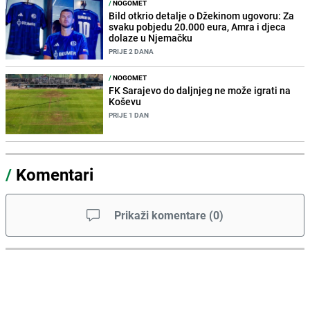
/
NOGOMET
Bild otkrio detalje o Džekinom ugovoru: Za
svaku pobjedu 20.000 eura, Amra i djeca
dolaze u Njemačku
PRIJE 2 DANA
/
NOGOMET
FK Sarajevo do daljnjeg ne može igrati na
Koševu
PRIJE 1 DAN
/
Komentari
Prikaži komentare
(
0
)