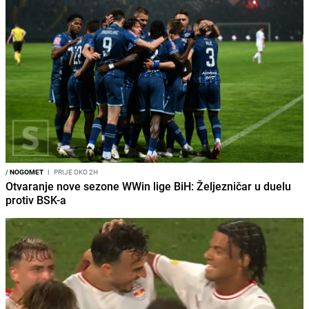
/
NOGOMET
I
PRIJE OKO 2H
Otvaranje nove sezone WWin lige BiH: Željezničar u duelu
protiv BSK-a