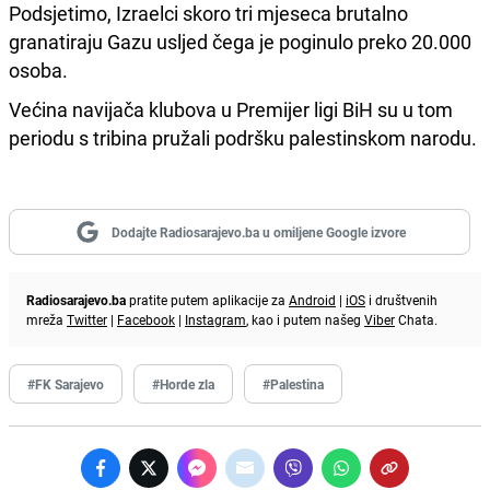
Podsjetimo, Izraelci skoro tri mjeseca brutalno
granatiraju Gazu usljed čega je poginulo preko 20.000
osoba.
Većina navijača klubova u Premijer ligi BiH su u tom
periodu s tribina pružali podršku palestinskom narodu.
Dodajte Radiosarajevo.ba u omiljene Google izvore
Radiosarajevo.ba
pratite putem aplikacije za
Android
|
iOS
i društvenih
mreža
Twitter
|
Facebook
|
Instagram
, kao i putem našeg
Viber
Chata.
#FK Sarajevo
#Horde zla
#Palestina