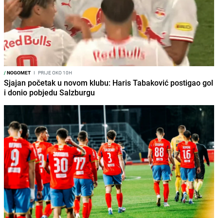
/
NOGOMET
I
PRIJE OKO 10H
Sjajan početak u novom klubu: Haris Tabaković postigao gol
i donio pobjedu Salzburgu