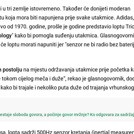
žati u tri zemlje istovremeno. Također će donijeti moderan
tu koja mora biti napunjena prije svake utakmice. Adidas,
vo od 1970. godine, prošle je godine predstavio loptu Tri
ology
" kako bi pomogla suđenju utakmica. Glasnogovorn
loptu morati napuniti jer "senzor ne bi radio bez baterij
m postolju
na mjestu održavanja utakmice prije početka k
 tokom cijelog meča i duže“, rekao je glasnogovornik, do
 kako bi trajale i nekoliko puta duže od trajanja vrhunsko
restaje sloboda govora, a počinje govor mržnje? Ko odgovara za sadrža
a, lopta sadrži 500Hz senzor kretanja (inertial measur