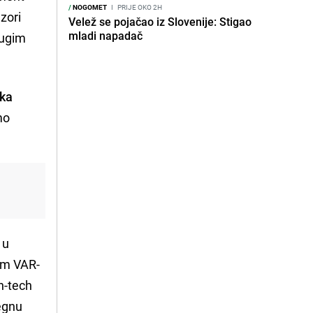
/
NOGOMET
I
PRIJE OKO 2H
zori
Velež se pojačao iz Slovenije: Stigao
mladi napadač
rugim
ska
mo
 u
om VAR-
h-tech
egnu