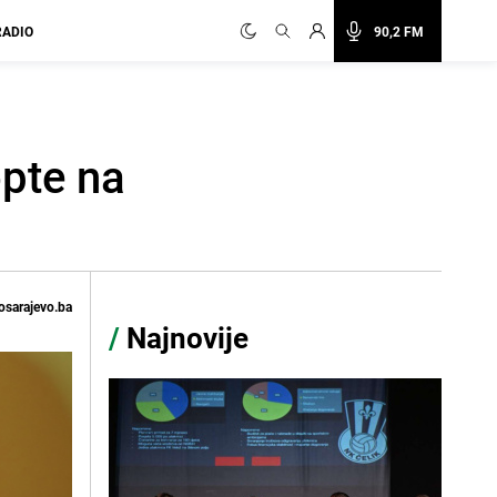
RADIO
90,2 FM
opte na
osarajevo.ba
/
Najnovije