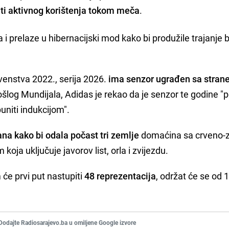
ati aktivnog korištenja tokom meča
.
i prelaze u hibernacijski mod kako bi produžile trajanje b
rvenstva 2022., serija 2026.
ima senzor ugrađen sa strane
rošlog Mundijala, Adidas je rekao da je senzor te godine "
niti indukcijom".
rana kako bi odala počast tri zemlje
domaćina sa crveno-z
oja uključuje javorov list, orla i zvijezdu.
će prvi put nastupiti
48 reprezentacija
, održat će se od 
Dodajte Radiosarajevo.ba u omiljene Google izvore