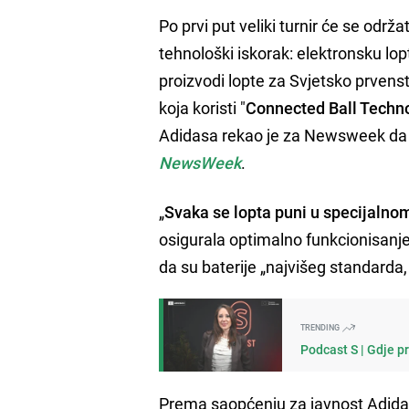
Po prvi put veliki turnir će se odr
tehnološki iskorak: elektronsku lop
proizvodi lopte za Svjetsko prvenst
koja koristi "
Connected Ball Techn
Adidasa rekao je za Newsweek da će 
NewsWeek
.
„
Svaka se lopta puni u specijalno
osigurala optimalno funkcionisanje
da su baterije „najvišeg standarda,
TRENDING
Podcast S | Gdje p
Prema saopćenju za javnost Adidas