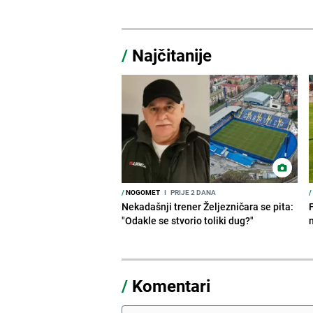
/
Najčitanije
/
NOGOMET
I
PRIJE 2 DANA
/
Nekadašnji trener Željezničara se pita:
"Odakle se stvorio toliki dug?"
/
Komentari