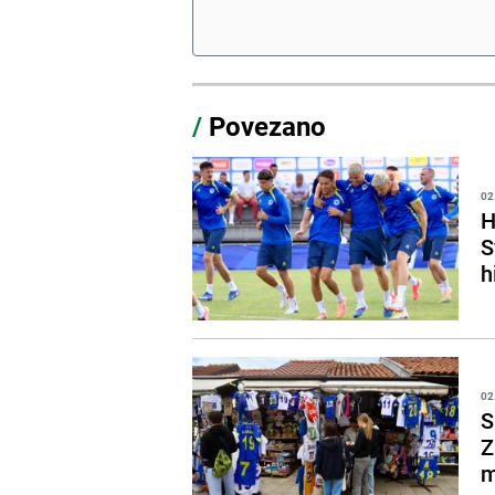
/
Povezano
02
H
S
h
02
S
Z
m