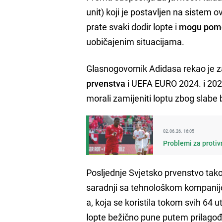
unit) koji je postavljen na sistem o
prate svaki dodir lopte i
mogu pomo
uobičajenim situacijama.
Glasnogovornik Adidasa rekao je 
prvenstva
i UEFA EURO 2024. i 2025
morali zamijeniti loptu zbog slabe b
02.06.26. 16:05
Problemi za protiv
Posljednje Svjetsko prvenstvo tako
saradnji sa tehnološkom kompanij
a, koja se koristila tokom svih 64 
lopte bežično pune putem prilagođ