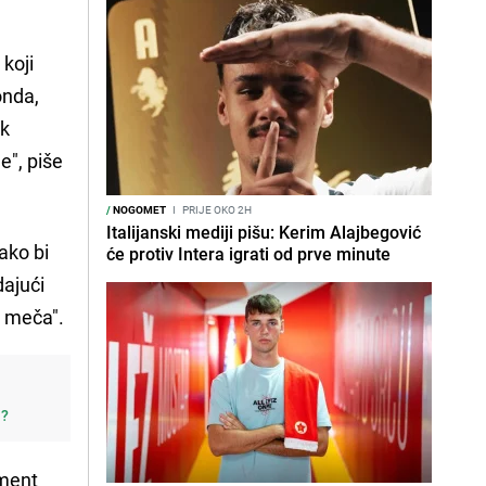
 koji
onda,
ik
e", piše
/
NOGOMET
I
PRIJE OKO 2H
Italijanski mediji pišu: Kerim Alajbegović
ako bi
će protiv Intera igrati od prve minute
dajući
g meča".
j?
ement