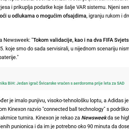
vjesa i prikuplja podatke koje šalje VAR sistemu. Njeni sen
ći u odlukama o mogućim ofsajdima
, igranju rukom i d
za Newsweek: "
Tokom validacije, kao i na dva FIFA Svjet
. koje smo do sada servisirali, u nijednom scenariju nis
aterije."
nika BiH: Jedan igrač Švicarske vraćen s aerdoroma prije leta za SAD
đer je imalo punjivu, visoko-tehnološku loptu, a Adidas je
om Kinexon razvio "connected ball technology" s podršk
utakmice turnira. Kinexon je rekao za
Newsweek
da se hig
enih punionica i da im je potrebno oko 90 minuta da dos