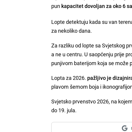
pun
kapacitet dovoljan za oko 6 s
Lopte detektuju kada su van terena 
za nekoliko dana.
Za razliku od lopte sa Svjetskog p
a ne u centru. U saopćenju prije p
punjivom baterijom koja se može pu
Lopta za 2026.
pažljivo je dizajni
plavom šemom boja i ikonografijom k
Svjetsko prvenstvo 2026, na kojem 
do 19. jula.