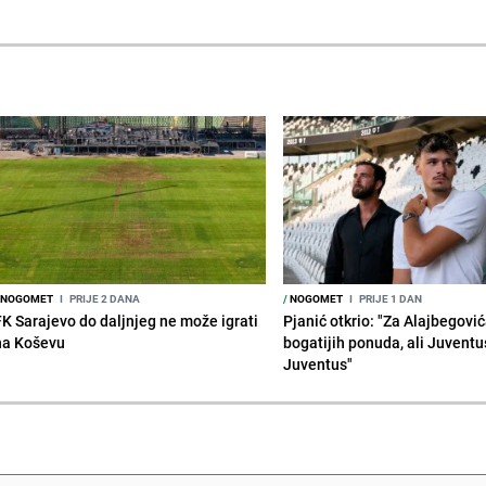
NOGOMET
I
PRIJE 2 DANA
/
NOGOMET
I
PRIJE 1 DAN
FK Sarajevo do daljnjeg ne može igrati
Pjanić otkrio: "Za Alajbegovića
na Koševu
bogatijih ponuda, ali Juventu
Juventus"