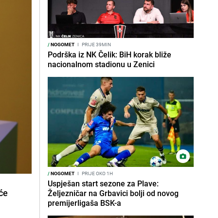
/
NOGOMET
I
PRIJE 39MIN
Podrška iz NK Čelik: BiH korak bliže
nacionalnom stadionu u Zenici
/
NOGOMET
I
PRIJE OKO 1H
Uspješan start sezone za Plave:
će
Željezničar na Grbavici bolji od novog
premijerligaša BSK-a