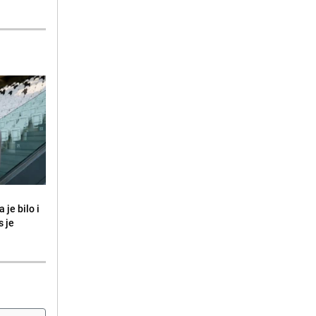
 je bilo i
s je