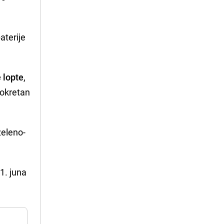
aterije
 lopte
,
pokretan
eleno-
11. juna