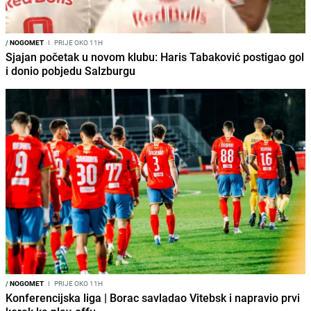
/
NOGOMET
I
PRIJE OKO 11H
Sjajan početak u novom klubu: Haris Tabaković postigao gol
i donio pobjedu Salzburgu
/
NOGOMET
I
PRIJE OKO 11H
Konferencijska liga | Borac savladao Vitebsk i napravio prvi