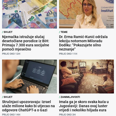
/
SVIJET
/
TEME
Njemačka istražuje slučaj
Dr. Erma Ramić-Kunić održala
desetočlane porodice iz BiH:
lekciju notornom Miloradu
Primaju 7.300 eura socijalne
Dodiku: "Pokazujete silno
pomoći mjesečno
neznanje"
PRIJE OKO 12H
PRIJE OKO 11H
/
SVIJET
/
ZANIMLJIVOSTI
Stručnjaci upozoravaju: Izrael
Imala ga je skoro svaka kuća u
ulaže milione kako bi utjecao na
Jugoslaviji: Danas ovaj luster
odgovore ChatGPT-a o Gazi
vrijedi i nekoliko hiljada eura
PRIJE OKO 14H
PRIJE OKO 3H