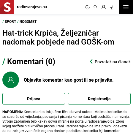
Otvor
/
SPORT
/
NOGOMET
Hat-trick Krpića, Željezničar
nadomak pobjede nad GOŠK-om
/
Komentari (0)
Povratak na članak
Objavite komentar kao gost ili se prijavite.
Prijava
Registracija
NAPOMENA:
Komentari su isključivo lični stavovi autora. Molimo korisnike da
se suzdrže od vrijeđanja, psovanja i pisanja komentara koji podstiču na mržnju.
Strogo zabranjen bilo kakav govor mržnje na portalu radiosarajevo.ba, zbog
kojeg možete biti krivično procesuirani. Radiosarajevo.ba ima pravo i obavezu
da na zahtjev zvaničnih organa dostavi podatke o korisniku čiji komentari