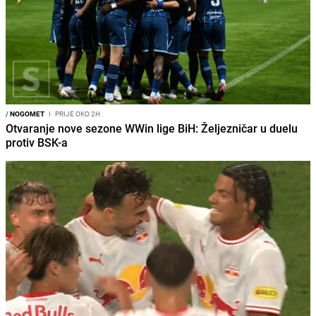
/
NOGOMET
I
PRIJE OKO 2H
Otvaranje nove sezone WWin lige BiH: Željezničar u duelu
protiv BSK-a