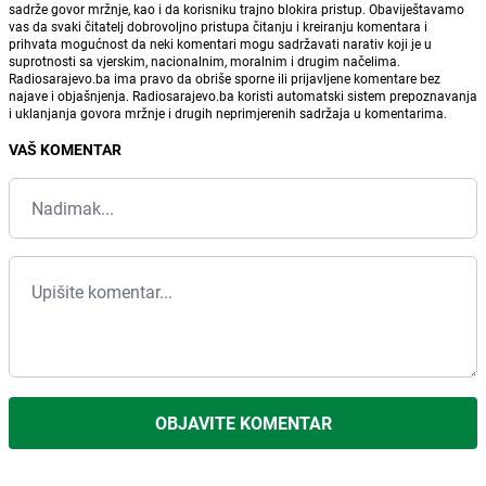
sadrže govor mržnje, kao i da korisniku trajno blokira pristup. Obaviještavamo
vas da svaki čitatelj dobrovoljno pristupa čitanju i kreiranju komentara i
prihvata mogućnost da neki komentari mogu sadržavati narativ koji je u
suprotnosti sa vjerskim, nacionalnim, moralnim i drugim načelima.
Radiosarajevo.ba ima pravo da obriše sporne ili prijavljene komentare bez
najave i objašnjenja. Radiosarajevo.ba koristi automatski sistem prepoznavanja
i uklanjanja govora mržnje i drugih neprimjerenih sadržaja u komentarima.
VAŠ KOMENTAR
OBJAVITE KOMENTAR