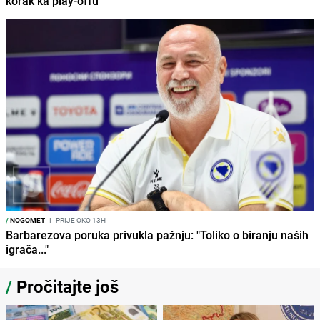
korak ka play-offu
/
NOGOMET
I
PRIJE OKO 13H
Barbarezova poruka privukla pažnju: "Toliko o biranju naših
igrača..."
/
Pročitajte još