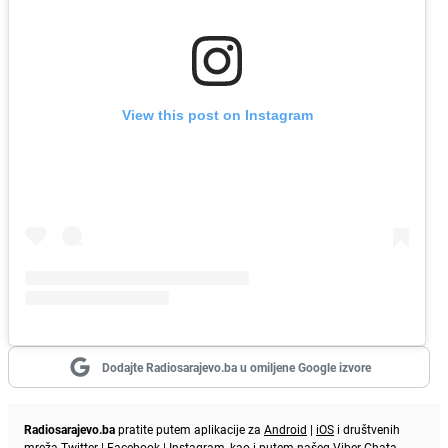
View this post on Instagram
Dodajte Radiosarajevo.ba u omiljene Google izvore
Radiosarajevo.ba
pratite putem aplikacije za
Android
|
iOS
i društvenih
mreža
Twitter
|
Facebook
|
Instagram
, kao i putem našeg
Viber
Chata.