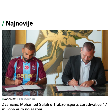
/
Najnovije
/
NOGOMET
I
PRIJE OKO 1H
Zvanično: Mohamed Salah u Trabzonsporu, zarađivat će 17
miliona eura po sezoni