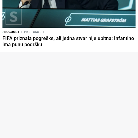
/
NOGOMET
I
PRIJE OKO 3H
FIFA priznala pogreške, ali jedna stvar nije upitna: Infantino
ima punu podršku