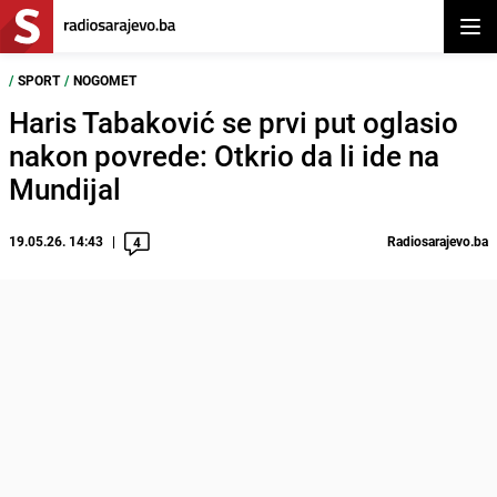
Otvor
/
SPORT
/
NOGOMET
Haris Tabaković se prvi put oglasio
nakon povrede: Otkrio da li ide na
Mundijal
19.05.26. 14:43
Radiosarajevo.ba
4