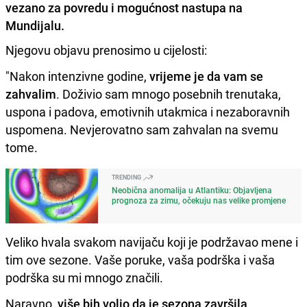
vezano za povredu i mogućnost nastupa na
Mundijalu.
Njegovu objavu prenosimo u cijelosti:
"Nakon intenzivne godine,
vrijeme je da vam se
zahvalim
. Doživio sam mnogo posebnih trenutaka,
uspona i padova, emotivnih utakmica i nezaboravnih
uspomena. Nevjerovatno sam zahvalan na svemu
tome.
TRENDING
Neobična anomalija u Atlantiku: Objavljena
prognoza za zimu, očekuju nas velike promjene
Veliko hvala svakom navijaču koji je podržavao mene i
tim ove sezone. Vaše poruke, vaša podrška i vaša
podrška su mi mnogo značili.
Naravno,
više bih volio da je sezona završila