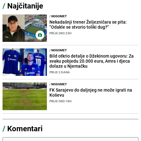
/
Najčitanije
/
NOGOMET
Nekadašnji trener Željezničara se pita:
"Odakle se stvorio toliki dug?"
PRIJE OKO 23H
/
NOGOMET
Bild otkrio detalje o Džekinom ugovoru: Za
svaku pobjedu 20.000 eura, Amra i djeca
dolaze u Njemačku
PRIJE 2 DANA
/
NOGOMET
FK Sarajevo do daljnjeg ne može igrati na
Koševu
PRIJE OKO 18H
/
Komentari