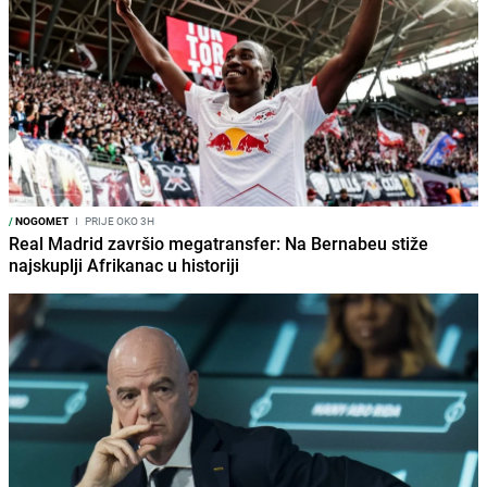
/
NOGOMET
I
PRIJE OKO 3H
Real Madrid završio megatransfer: Na Bernabeu stiže
najskuplji Afrikanac u historiji