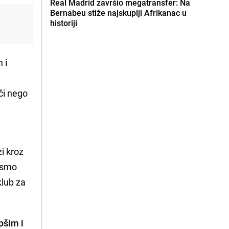
Real Madrid završio megatransfer: Na
Bernabeu stiže najskuplji Afrikanac u
historiji
 i
ači nego
i kroz
bismo
klub za
pšim i