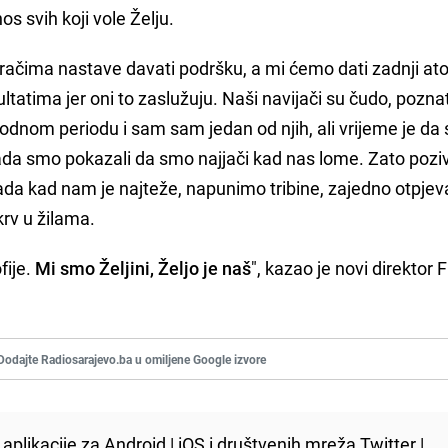
nos svih koji vole Želju.
igračima nastave davati podršku, a mi ćemo dati zadnji a
tatima jer oni to zaslužuju. Naši navijači su čudo, poznat
thodnom periodu i sam sam jedan od njih, ali vrijeme je da 
ada smo pokazali da smo najjači kad nas lome. Zato poz
sada kad nam je najteže, napunimo tribine, zajedno otpj
krv u žilama.
fije.
Mi smo Željini, Željo je naš
", kazao je novi direktor 
Dodajte Radiosarajevo.ba u omiljene Google izvore
aplikacije za
Android
|
iOS
i društvenih mreža
Twitter
|