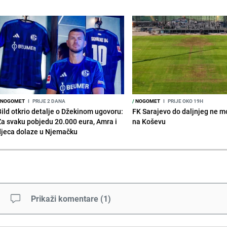
NOGOMET
I
PRIJE 2 DANA
/
NOGOMET
I
PRIJE OKO 19H
Bild otkrio detalje o Džekinom ugovoru:
FK Sarajevo do daljnjeg ne mo
Za svaku pobjedu 20.000 eura, Amra i
na Koševu
djeca dolaze u Njemačku
Prikaži komentare
(
1
)