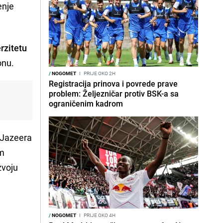
enje
rzitetu
onu.
/
NOGOMET
I
PRIJE OKO 2H
Registracija prinova i povrede prave
problem: Željezničar protiv BSK-a sa
ograničenim kadrom
l Jazeera
om
zvoju
.
/
NOGOMET
I
PRIJE OKO 4H