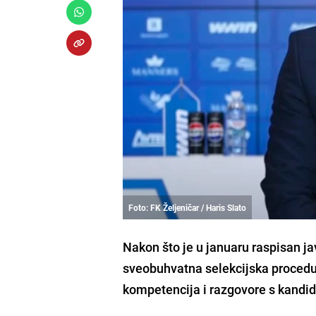
Foto: FK Željeničar / Haris Slato
Nakon što je u januaru raspisan ja
sveobuhvatna selekcijska procedura
kompetencija i razgovore s kandi