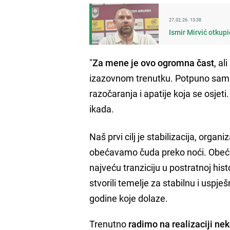
27.02.26. 13:38
Ismir Mirvić otkup
"
Za mene je ovo ogromna čast
, a
izazovnom trenutku. Potpuno sam sv
razočaranja i apatije koja se osjet
ikada.
Naš prvi cilj je stabilizacija, orga
obećavamo čuda preko noći. Obeća
najveću tranziciju u postratnoj hist
stvorili temelje za stabilnu i usp
godine koje dolaze.
Trenutno
radimo na realizaciji nek