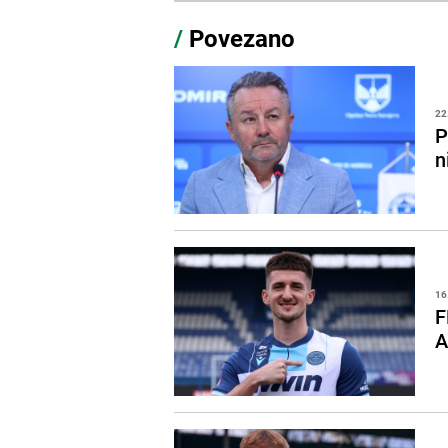
/
Povezano
22
P
n
16
F
A