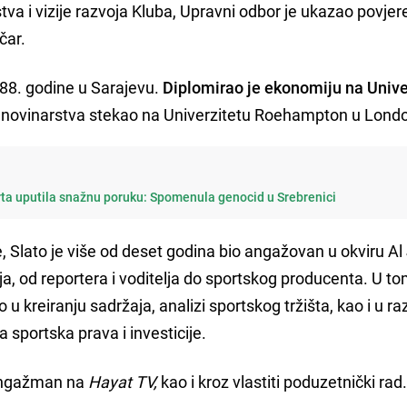
va i vizije razvoja Kluba, Upravni odbor je ukazao povjer
čar.
988. godine u Sarajevu.
Diplomirao je ekonomiju na Unive
ra novinarstva stekao na Univerzitetu Roehampton u Lond
rta uputila snažnu poruku: Spomenula genocid u Srebrenici
, Slato je više od deset godina bio angažovan u okviru A
ija, od reportera i voditelja do sportskog producenta. U t
u kreiranju sadržaja, analizi sportskog tržišta, kao i u ra
 sportska prava i investicije.
 angažman na
Hayat TV,
kao i kroz vlastiti poduzetnički rad