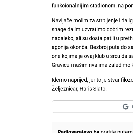
funkcionalnijim stadionom
, na po
Navijače molim za strpljenje i da 
snage da im uzvratimo dobrim rezul
nadaleko, ali su dosta patili u pre
agonija okonča. Bezbroj puta do s
one kojima je ovaj klub u srcu da 
Gravicu i našim rivalima zaledimo 
Idemo naprijed, jer to je stvar filozo
Željezničar, Haris Slato.
Radiosarajevo.ba
pratite putem 