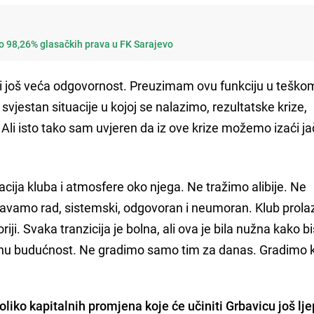
io 98,26% glasačkih prava u FK Sarajevo
li i još veća odgovornost. Preuzimam ovu funkciju u teškom
jestan situacije u kojoj se nalazimo, rezultatske krize,
i. Ali isto tako sam uvjeren da iz ove krize možemo izaći j
nizacija kluba i atmosfere oko njega. Ne tražimo alibije. Ne
vamo rad, sistemski, odgovoran i neumoran. Klub prolaz
oriji. Svaka tranzicija je bolna, ali ova je bila nužna kako 
ješnu budućnost. Ne gradimo samo tim za danas. Gradimo 
oliko kapitalnih promjena koje će učiniti Grbavicu još lje