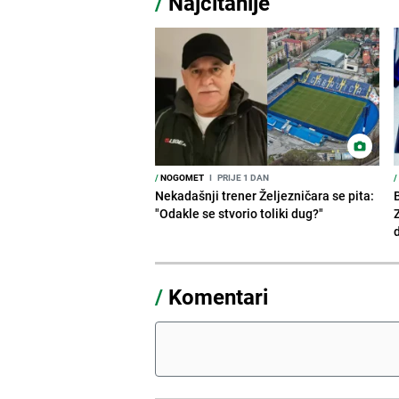
/
Najčitanije
/
NOGOMET
I
PRIJE 1 DAN
/
Nekadašnji trener Željezničara se pita:
"Odakle se stvorio toliki dug?"
/
Komentari