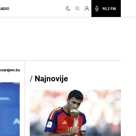
RADIO
90,2 FM
osarajevo.ba
/
Najnovije