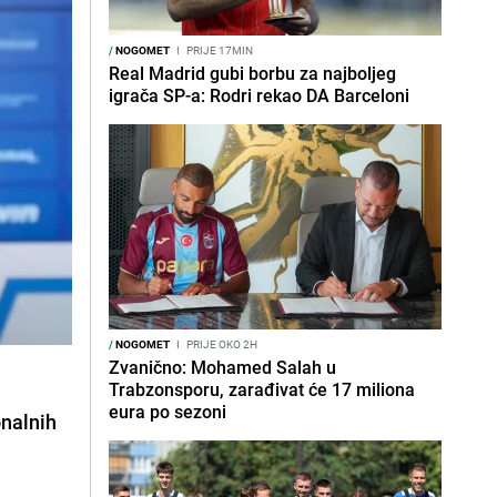
/
NOGOMET
I
PRIJE 17MIN
Real Madrid gubi borbu za najboljeg
igrača SP-a: Rodri rekao DA Barceloni
/
NOGOMET
I
PRIJE OKO 2H
Zvanično: Mohamed Salah u
Trabzonsporu, zarađivat će 17 miliona
eura po sezoni
onalnih