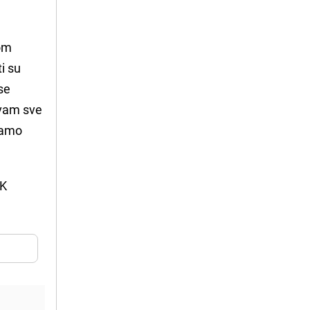
tom
i su
se
ivam sve
evamo
FK