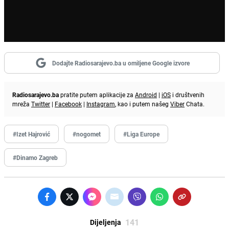
Dodajte Radiosarajevo.ba u omiljene Google izvore
Radiosarajevo.ba
pratite putem aplikacije za
Android
|
iOS
i društvenih
mreža
Twitter
|
Facebook
|
Instagram
, kao i putem našeg
Viber
Chata.
#Izet Hajrović
#nogomet
#Liga Europe
#Dinamo Zagreb
141
Dijeljenja