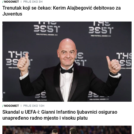
/
NOGOMET
I
PRIJE OKO 3H
Trenutak koji se čekao: Kerim Alajbegović debitovao za
Juventus
/
NOGOMET
I
PRIJE OKO 10H
Skandal u UEFA-i: Gianni Infantino ljubavnici osigurao
unapređeno radno mjesto i visoku platu