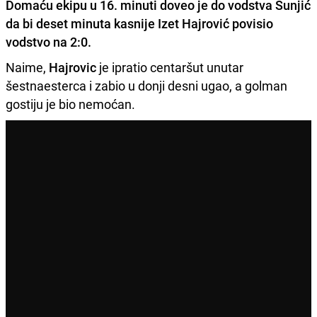
Domaću ekipu u 16. minuti doveo je do vodstva Šunjić
da bi deset minuta kasnije Izet Hajrović povisio
vodstvo na 2:0.
Naime,
Hajrovic
je ipratio centaršut unutar
šestnaesterca i zabio u donji desni ugao, a golman
gostiju je bio nemoćan.