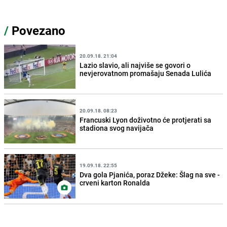
/
Povezano
20.09.18. 21:04
Lazio slavio, ali najviše se govori o
nevjerovatnom promašaju Senada Lulića
20.09.18. 08:23
Francuski Lyon doživotno će protjerati sa
stadiona svog navijača
19.09.18. 22:55
Dva gola Pjanića, poraz Džeke: Šlag na sve -
crveni karton Ronalda