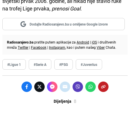
svjetski prvak 2006. godine, ali nikad nije stavio ruke
na trofej Lige prvaka,
prenosi Goal.
Dodajte Radiosarajevo.ba u omiljene Google izvore
Radiosarajevo.ba
pratite putem aplikacije za
Android
|
iOS
i društvenih
mreža
Twitter
|
Facebook
|
Instagram
, kao i putem našeg
Viber
Chata.
#Ligue 1
#Serie A
#PSG
#Juventus
8
Dijeljenja