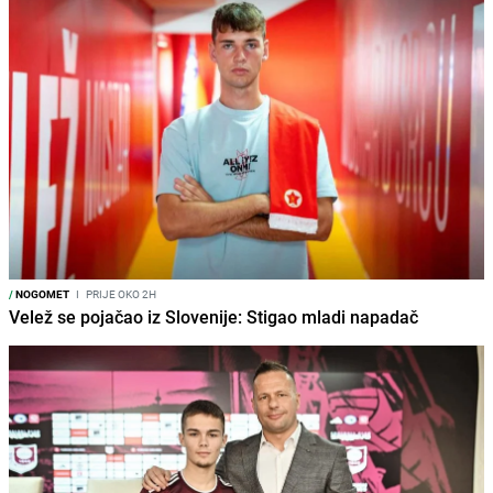
/
NOGOMET
I
PRIJE OKO 2H
Velež se pojačao iz Slovenije: Stigao mladi napadač