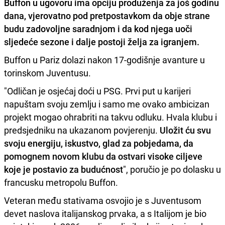
Buffon u ugovoru ima opciju produženja za još godinu
dana, vjerovatno pod pretpostavkom da obje strane
budu zadovoljne saradnjom i da kod njega uoči
sljedeće sezone i dalje postoji želja za igranjem.
Buffon u Pariz dolazi nakon 17-godišnje avanture u
torinskom Juventusu.
"Odličan je osjećaj doći u PSG. Prvi put u karijeri
napuštam svoju zemlju i samo me ovako ambicizan
projekt mogao ohrabriti na takvu odluku. Hvala klubu i
predsjedniku na ukazanom povjerenju.
Uložit ću svu
svoju energiju, iskustvo, glad za pobjedama, da
pomognem novom klubu da ostvari visoke ciljeve
koje je postavio za budućnost
", poručio je po dolasku u
francusku metropolu Buffon.
Veteran među stativama osvojio je s Juventusom
devet naslova italijanskog prvaka, a s Italijom je bio