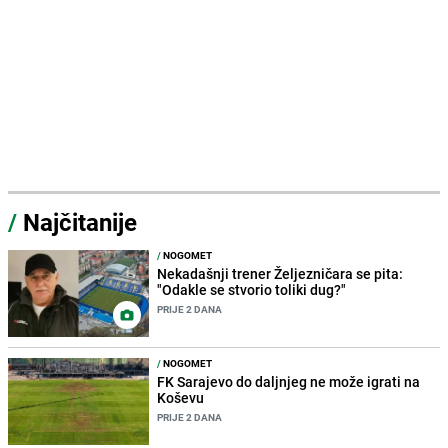
/
Najčitanije
/
NOGOMET
Nekadašnji trener Željezničara se pita:
"Odakle se stvorio toliki dug?"
PRIJE 2 DANA
/
NOGOMET
FK Sarajevo do daljnjeg ne može igrati na
Koševu
PRIJE 2 DANA