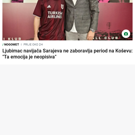
/
NOGOMET
I
PRIJE OKO 2H
Ljubimac navijača Sarajeva ne zaboravlja period na Koševu:
"Ta emocija je neopisiva"