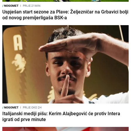
/
NOGOMET
I
PRIJE 21MIN
Uspješan start sezone za Plave: Željezničar na Grbavici bolji
od novog premijerligaša BSK-a
/
NOGOMET
I
PRIJE OKO 2H
Italijanski mediji pišu: Kerim Alajbegović će protiv Intera
igrati od prve minute