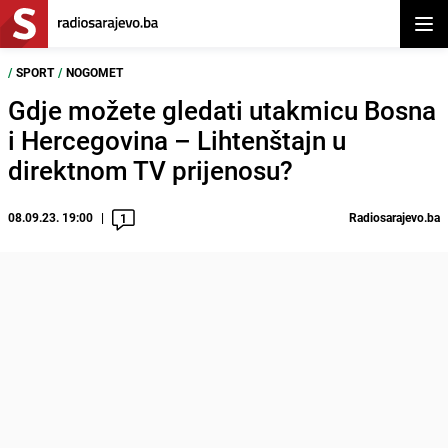
Otvor
/
SPORT
/
NOGOMET
Gdje možete gledati utakmicu Bosna
i Hercegovina – Lihtenštajn u
direktnom TV prijenosu?
08.09.23. 19:00
Radiosarajevo.ba
1