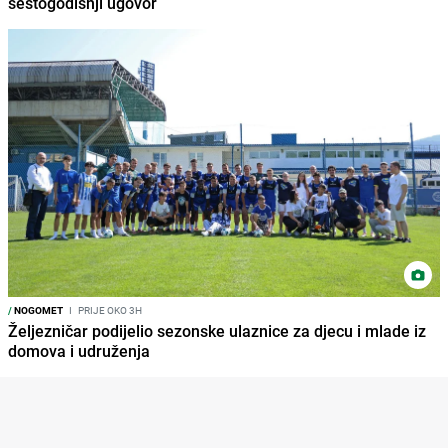
šestogodišnji ugovor
/
NOGOMET
I
PRIJE OKO 3H
Željezničar podijelio sezonske ulaznice za djecu i mlade iz
domova i udruženja