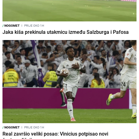
/
NOGOMET
I
PRIJE OKO 1H
Jaka kiša prekinula utakmicu između Salzburga i Pafosa
/
NOGOMET
I
PRIJE OKO 1H
Real završio veliki posao: Vinicius potpisao novi