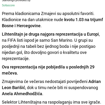
Standings provided by
Sofascore
Prema kladionicama Zmajevi su apsolutni favoriti.
Kladionice na dan utakmice nude
kvotu 1.03 na trijumf
Bosne i Hercegovine
.
Lihtenštajn je druga najgora reprezentacija u Europi
,
na FIFA listi ispod je samo San Marino. U grupi su
posljednji na tabeli bez ijednog boda i nije postigao
nijedan gol, što dovoljno govori o kvalitetu ove
reprezentacije.
Ova reprezentacija nije pobijedila u poslednjih 29
mečeva.
Zmajevima će večeras nedostajati povrijeđeni
Adrian
Leon Barišić
, dok u timu neće biti ni suspendovanog
Anela Ahmedhodžića
.
Selektor Lihtenštajna na raspolaganju ima sve igrače.