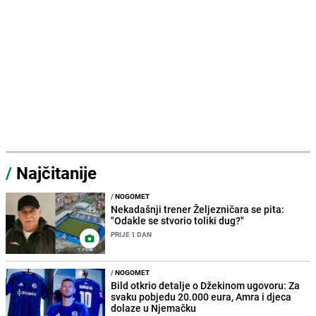
/
Najčitanije
/
NOGOMET
Nekadašnji trener Željezničara se pita:
"Odakle se stvorio toliki dug?"
PRIJE 1 DAN
/
NOGOMET
Bild otkrio detalje o Džekinom ugovoru: Za
svaku pobjedu 20.000 eura, Amra i djeca
dolaze u Njemačku