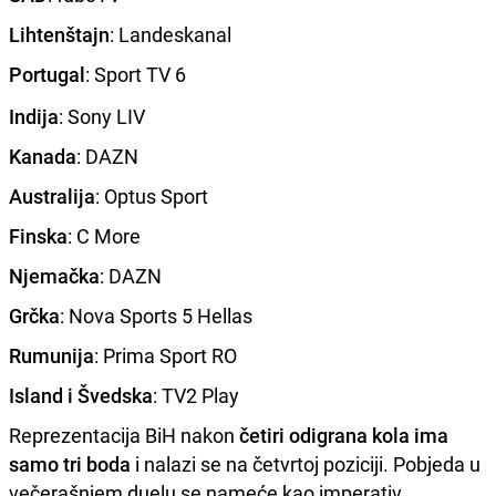
Lihtenštajn
: Landeskanal
Portugal
: Sport TV 6
Indija
: Sony LIV
Kanada
: DAZN
Australija
: Optus Sport
Finska
: C More
Njemačka
: DAZN
Grčka
: Nova Sports 5 Hellas
Rumunija
: Prima Sport RO
Island i Švedska
: TV2 Play
Reprezentacija BiH nakon
četiri odigrana kola ima
samo tri boda
i nalazi se na četvrtoj poziciji. Pobjeda u
večerašnjem duelu se nameće kao imperativ.