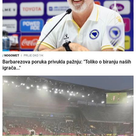
/
NOGOMET
I
PRIJE OKO 1H
Barbarezova poruka privukla pažnju: "Toliko o biranju naših
igrača..."