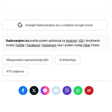
Dodajte Radiosarajevo.ba u omiljene Google izvore
Radiosarajevo.ba
pratite putem aplikacije za
Android
|
iOS
i društvenih
mreža
Twitter
|
Facebook
|
Instagram
, kao i putem našeg
Viber
Chata.
#Nogometna reprezentacija BiH
#Lihtenštajn
#TV prijenosi