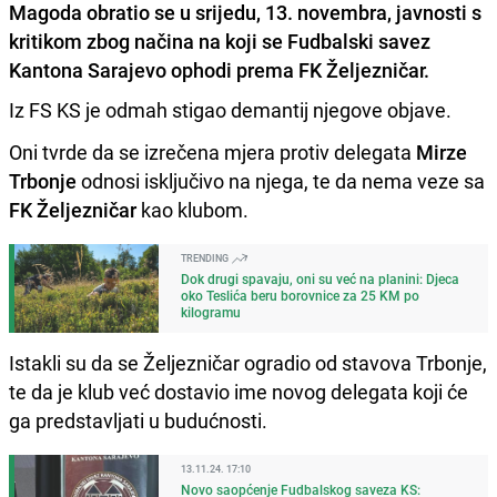
Magoda obratio se u srijedu, 13. novembra, javnosti s
kritikom zbog načina na koji se Fudbalski savez
Kantona Sarajevo ophodi prema FK Željezničar.
Iz FS KS je odmah stigao demantij njegove objave.
Oni tvrde da se izrečena mjera protiv delegata
Mirze
Trbonje
odnosi isključivo na njega, te da nema veze sa
FK Željezničar
kao klubom.
TRENDING
Dok drugi spavaju, oni su već na planini: Djeca
oko Teslića beru borovnice za 25 KM po
kilogramu
Istakli su da se Željezničar ogradio od stavova Trbonje,
te da je klub već dostavio ime novog delegata koji će
ga predstavljati u budućnosti.
13.11.24. 17:10
Novo saopćenje Fudbalskog saveza KS: