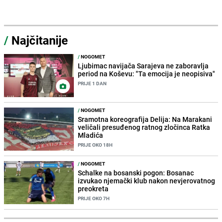
/
Najčitanije
/
NOGOMET
Ljubimac navijača Sarajeva ne zaboravlja
period na Koševu: "Ta emocija je neopisiva"
PRIJE 1 DAN
/
NOGOMET
Sramotna koreografija Delija: Na Marakani
veličali presuđenog ratnog zločinca Ratka
Mladića
PRIJE OKO 18H
/
NOGOMET
Schalke na bosanski pogon: Bosanac
izvukao njemački klub nakon nevjerovatnog
preokreta
PRIJE OKO 7H