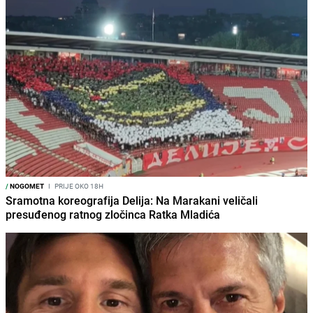
/
NOGOMET
I
PRIJE OKO 18H
Sramotna koreografija Delija: Na Marakani veličali
presuđenog ratnog zločinca Ratka Mladića