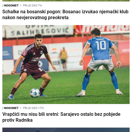
/
NOGOMET
I
PRIJE OKO 7H
Schalke na bosanski pogon: Bosanac izvukao njemački klub
nakon nevjerovatnog preokreta
/
NOGOMET
I
PRIJE OKO 17H
Vrapčići mu nisu bili sretni: Sarajevo ostalo bez pobjede
protiv Radnika