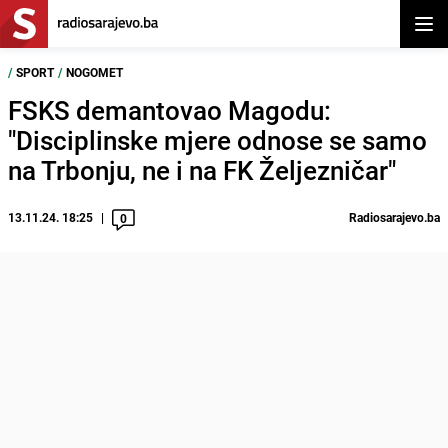
Otvor
/
SPORT
/
NOGOMET
FSKS demantovao Magodu:
"Disciplinske mjere odnose se samo
na Trbonju, ne i na FK Željezničar"
13.11.24. 18:25
Radiosarajevo.ba
0