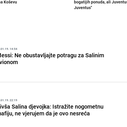
na Koševu
bogatijih ponuda, ali Juventu
Juventus"
.01.19. 14:54
essi: Ne obustavljajte potragu za Salinim
vionom
.01.19. 22:19
ivša Salina djevojka: Istražite nogometnu
afiju, ne vjerujem da je ovo nesreća