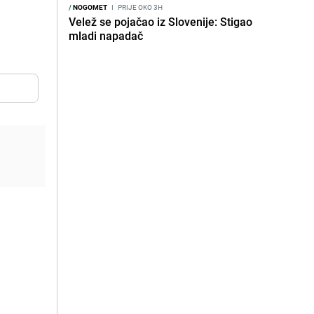
/
NOGOMET
I
PRIJE OKO 3H
Velež se pojačao iz Slovenije: Stigao
mladi napadač