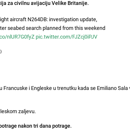
ja za civilnu avijaciju Velike Britanije.
ight aircraft N264DB: investigation update,
er seabed search planned from this weekend
t.co/nlUR7G0fyZ
pic.twitter.com/FJZcj0iPJV
)
u Francuske i Engleske u trenutku kada se Emiliano Sala
gleskom zaljevu.
potrage nakon tri dana potrage.