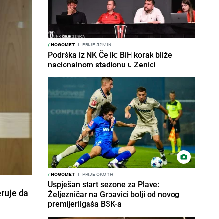
/
NOGOMET
I
PRIJE 52MIN
Podrška iz NK Čelik: BiH korak bliže
nacionalnom stadionu u Zenici
/
NOGOMET
I
PRIJE OKO 1H
Uspješan start sezone za Plave:
eruje da
Željezničar na Grbavici bolji od novog
premijerligaša BSK-a