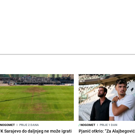
NOGOMET
I
PRIJE 2 DANA
/
NOGOMET
I
PRIJE 1 DAN
FK Sarajevo do daljnjeg ne može igrati
Pjanić otkrio: "Za Alajbegovića