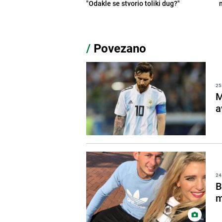
"Odakle se stvorio toliki dug?"
/
Povezano
25
M
a
24
B
m