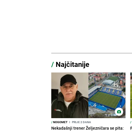
/
Najčitanije
/
NOGOMET
I
PRIJE 2 DANA
/
Nekadašnji trener Željezničara se pita: