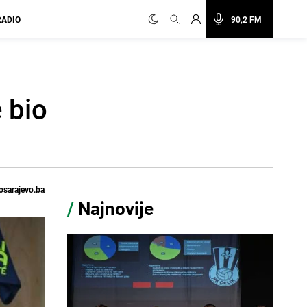
RADIO
90,2 FM
 bio
osarajevo.ba
/
Najnovije