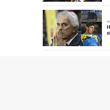
22
H
s