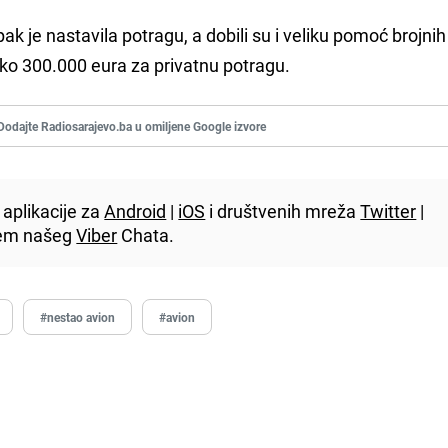
k je nastavila potragu, a dobili su i veliku pomoć brojnih
i oko 300.000 eura za privatnu potragu.
Dodajte Radiosarajevo.ba u omiljene Google izvore
aplikacije za
Android
|
iOS
i društvenih mreža
Twitter
|
utem našeg
Viber
Chata.
#nestao avion
#avion