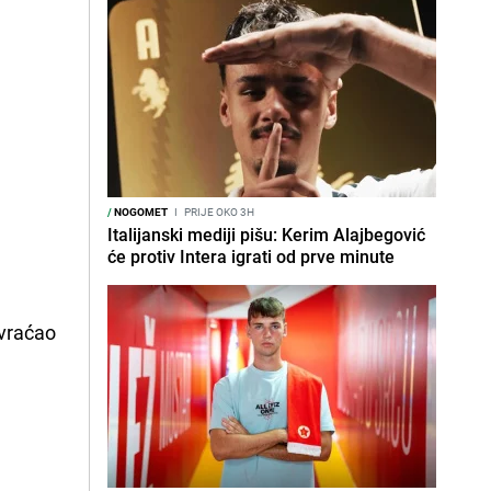
/
NOGOMET
I
PRIJE OKO 3H
Italijanski mediji pišu: Kerim Alajbegović
će protiv Intera igrati od prve minute
 vraćao