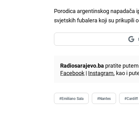
Porodica argentinskog napadača ipa
svjetskih fubalera koji su prikupil
Radiosarajevo.ba
pratite putem 
Facebook
|
Instagram
, kao i p
#Emiliano Sala
#Nantes
#Cardiff