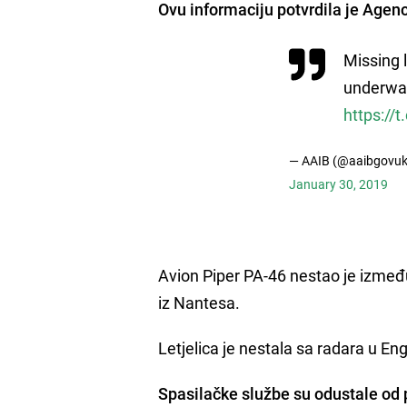
Ovu informaciju potvrdila je Agenci
Missing l
underwat
https://
— AAIB (@aaibgovuk
January 30, 2019
Avion Piper PA-46 nestao je izmeđ
iz Nantesa.
Letjelica je nestala sa radara u En
Spasilačke službe su odustale od 